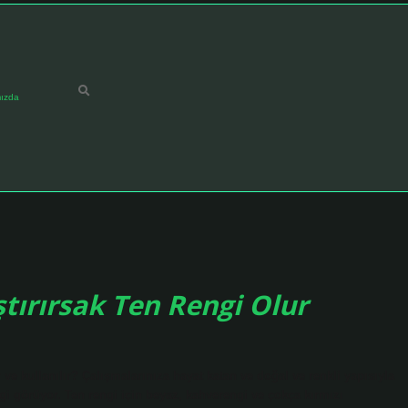
ızda
tırırsak Ten Rengi Olur
r ve kullanılır? Çalışmalarınıza hayat katan ve doğal ve renkli yapısıyla
lgi görüyor. Ten rengi için beyaz, kahverengi ve çokça kırmızı