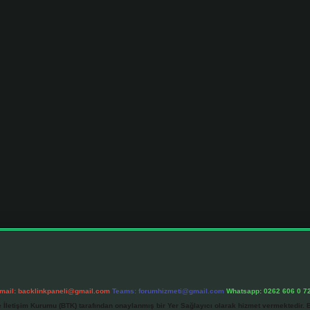
mail:
backlinkpaneli@gmail.com
Teams:
forumhizmeti@gmail.com
Whatsapp: 0262 606 0 7
e İletişim Kurumu (BTK) tarafından onaylanmış bir Yer Sağlayıcı olarak hizmet vermektedir. B