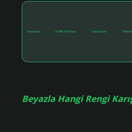
Anasayfa
Gizlilik Politikası
Yasal Uyarı
Hakkım
Etiket:
Kuru boyayla ten rengi nasıl yapılır
Beyazla Hangi Rengi Karış
Tarih: Aralık 6, 2024
Ten rengi renk nasıl elde edilir? Guaj ten boyası nasıl yapılı
öne çıkan boyalar çocuklar ve yetişkinler tarafından büyük i