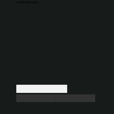
niteliği taşımazlar.
Sitemiz, 5651 Sayılı Kanun gereğince Bilgi Teknolojileri ve
İletişim Kurumu (BTK) tarafından onaylanmış bir Yer Sağlayıcı
olarak hizmet vermektedir. Bu nedenle, sitedeki içerikleri
proaktif olarak denetleme veya araştırma yükümlülüğümüz
bulunmamaktadır. Ancak, üyelerimiz yazdıkları içeriklerin
sorumluluğunu taşımakta olup, siteye üye olarak bu
sorumluluğu kabul etmiş sayılırlar.
Hukuka ve yasal düzenlemelere aykırı olduğunu
düşündüğünüz içerikleri,
backlinkpanelicomtr@gmail.com
adresine bildirmeniz halinde, ilgili içerikler yasal süre
içerisinde sitemizden kaldırılacaktır.
Arama