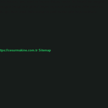
için kırmızı, sarı, mavi ve beyaza ihtiyaç vardır. Bu formül ten renginin
n rengine hangi renk gider? Beyaz veya açık tenli kişiler daha cesur ve
do, gri, koyu mavi, kahverengi ve yeşil tonları gibi koyu renklerle
ttps://cesurmakine.com.tr
Sitemap