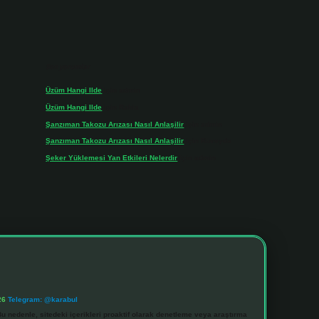
Son yorumlar
Üzüm Hangi Ilde
için
admin
Üzüm Hangi Ilde
için
Rabia
Şanzıman Takozu Arızası Nasıl Anlaşilir
için
admin
Şanzıman Takozu Arızası Nasıl Anlaşilir
için
Rüveyda
Şeker Yüklemesi Yan Etkileri Nelerdir
için
admin
26
Telegram: @karabul
u nedenle, sitedeki içerikleri proaktif olarak denetleme veya araştırma