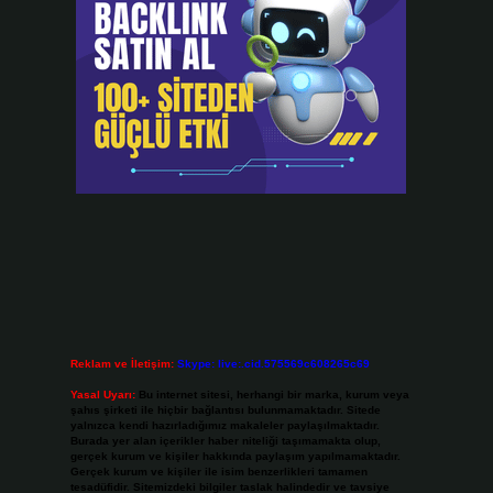
Reklam ve İletişim:
Skype: live:.cid.575569c608265c69
Yasal Uyarı:
Bu internet sitesi, herhangi bir marka, kurum veya
şahıs şirketi ile hiçbir bağlantısı bulunmamaktadır. Sitede
yalnızca kendi hazırladığımız makaleler paylaşılmaktadır.
Burada yer alan içerikler haber niteliği taşımamakta olup,
gerçek kurum ve kişiler hakkında paylaşım yapılmamaktadır.
Gerçek kurum ve kişiler ile isim benzerlikleri tamamen
tesadüfidir. Sitemizdeki bilgiler taslak halindedir ve tavsiye