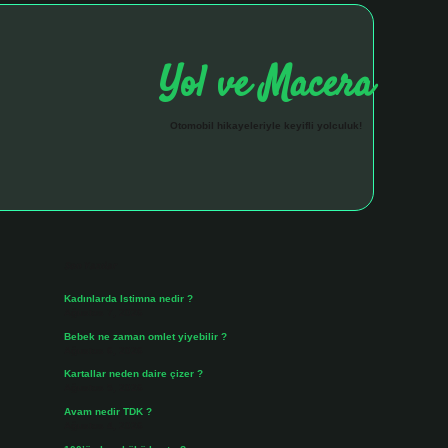
Yol ve Macera
Otomobil hikayeleriyle keyifli yolculuk!
Sidebar
hiltonbet giriş 
Son Yazılar
Kadınlarda Istimna nedir ?
Ağustos 7, 2026
Bebek ne zaman omlet yiyebilir ?
Ağustos 6, 2026
Kartallar neden daire çizer ?
Ağustos 5, 2026
Avam nedir TDK ?
Ağustos 4, 2026