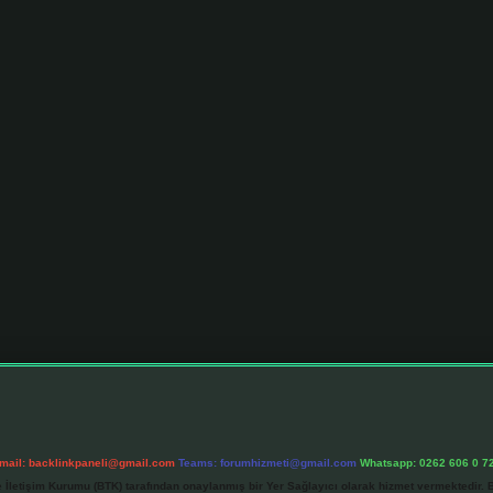
mail:
backlinkpaneli@gmail.com
Teams:
forumhizmeti@gmail.com
Whatsapp: 0262 606 0 7
e İletişim Kurumu (BTK) tarafından onaylanmış bir Yer Sağlayıcı olarak hizmet vermektedir. B