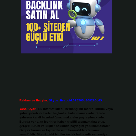
Reklam ve İletişim:
Skype: live:.cid.575569c608265c69
Yasal Uyarı:
Bu internet sitesi, herhangi bir marka, kurum veya
şahıs şirketi ile hiçbir bağlantısı bulunmamaktadır. Sitede
yalnızca kendi hazırladığımız makaleler paylaşılmaktadır.
Burada yer alan içerikler haber niteliği taşımamakta olup,
gerçek kurum ve kişiler hakkında paylaşım yapılmamaktadır.
Gerçek kurum ve kişiler ile isim benzerlikleri tamamen
tesadüfidir. Sitemizdeki bilgiler taslak halindedir ve tavsiye