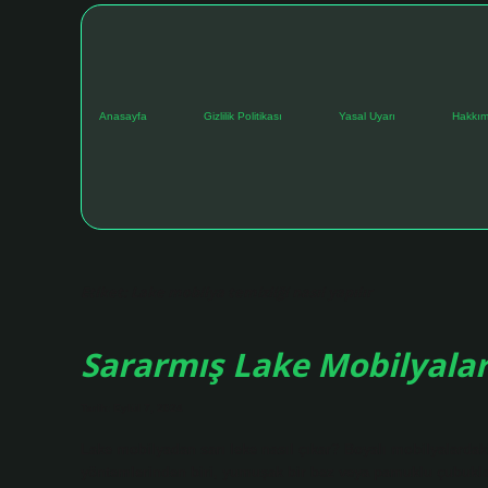
Anasayfa
Gizlilik Politikası
Yasal Uyarı
Hakkım
Etiket:
Lake mobilya temizliği nasıl yapılır
Sararmış Lake Mobilyalar
Tarih: Eylül 7, 2024
Lake mobilyadan sarı leke nasıl çıkar? Boyalı mobilyalardaki
yöntemlerinden biri, yumuşak bir bez veya pamuklu çubukla 