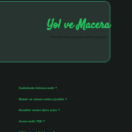
Yol ve Macera
Otomobil hikayeleriyle keyifli yolculuk!
Sidebar
hiltonbet giriş a
Son Yazılar
Kadınlarda Istimna nedir ?
Ağustos 7, 2026
Bebek ne zaman omlet yiyebilir ?
Ağustos 6, 2026
Kartallar neden daire çizer ?
Ağustos 5, 2026
Avam nedir TDK ?
Ağustos 4, 2026