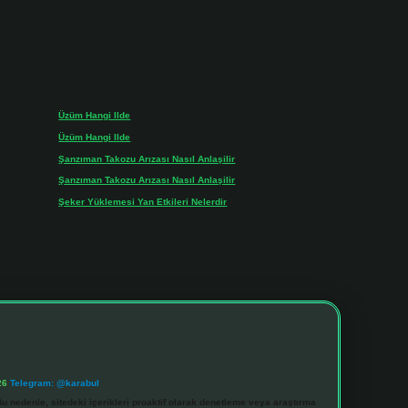
Son yorumlar
Üzüm Hangi Ilde
için
admin
Üzüm Hangi Ilde
için
Rabia
Şanzıman Takozu Arızası Nasıl Anlaşilir
için
admin
Şanzıman Takozu Arızası Nasıl Anlaşilir
için
Rüveyda
Şeker Yüklemesi Yan Etkileri Nelerdir
için
admin
26
Telegram: @karabul
u nedenle, sitedeki içerikleri proaktif olarak denetleme veya araştırma