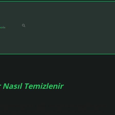
ızda
 Nasıl Temizlenir
 lekeler nasıl çıkarılır? Boyalı mobilyalar için en uygun temizleme
hafif nemli alkol veya mineral ispirto uygulamaktır. Bu maddeler