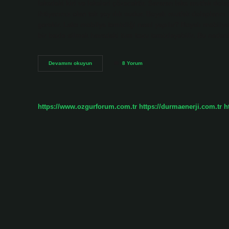
lekedeki kiri ve lekeleri çözecektir. Sararan lake mutfak dol
ihtiyacınız olan tek şey ılık sudur. Boyalı mutfak dolapların
gerekir. Lake mobilya temizliği nasıl yapılır? Boyalı mobily
bir bezle silmek havadaki tüm tozu temizleyebilir. Bu nedenl
Sararmış
Devamını okuyun
8 Yorum
Lake
Mobilyalar
Nasıl
Temizlenir
https://www.ozgurforum.com.tr
https://durmaenerji.com.tr
h