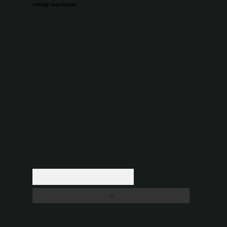
niteliği taşımazlar.
Sitemiz, 5651 Sayılı Kanun gereğince Bilgi Teknolojileri ve
İletişim Kurumu (BTK) tarafından onaylanmış bir Yer Sağlayıcı
olarak hizmet vermektedir. Bu nedenle, sitedeki içerikleri
proaktif olarak denetleme veya araştırma yükümlülüğümüz
bulunmamaktadır. Ancak, üyelerimiz yazdıkları içeriklerin
sorumluluğunu taşımakta olup, siteye üye olarak bu
sorumluluğu kabul etmiş sayılırlar.
Hukuka ve yasal düzenlemelere aykırı olduğunu
düşündüğünüz içerikleri,
backlinkpanelicomtr@gmail.com
adresine bildirmeniz halinde, ilgili içerikler yasal süre
içerisinde sitemizden kaldırılacaktır.
Arama