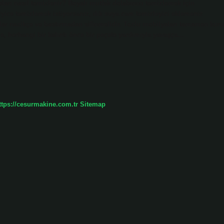
apları nasıl temizlenir? Boyalı mutfak dolabınızı temizlemek için
ı iyice temizlemek istiyorsanız, ılık suya cam temizleyici eklemeniz
alar nazikçe ve bastırmadan silinmelidir. Tozlu mobilyaları tamamen kuru
e, herhangi bir kalıntı önce bir peçete yardımıyla yavaşça…
ttps://cesurmakine.com.tr
Sitemap