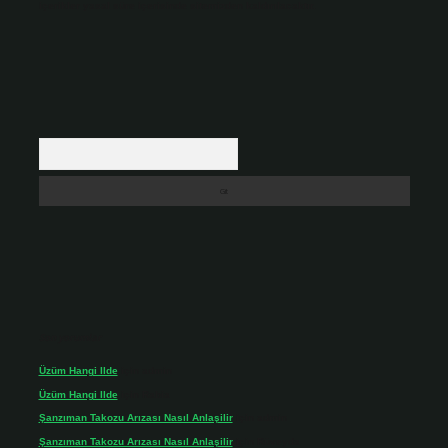
içerikler yasal süre içerisinde sitemizden kaldırılacaktır.
Arama
Son yorumlar
Üzüm Hangi Ilde
için
admin
Üzüm Hangi Ilde
için
Rabia
Şanzıman Takozu Arızası Nasıl Anlaşilir
için
admin
Şanzıman Takozu Arızası Nasıl Anlaşilir
için
Rüveyda