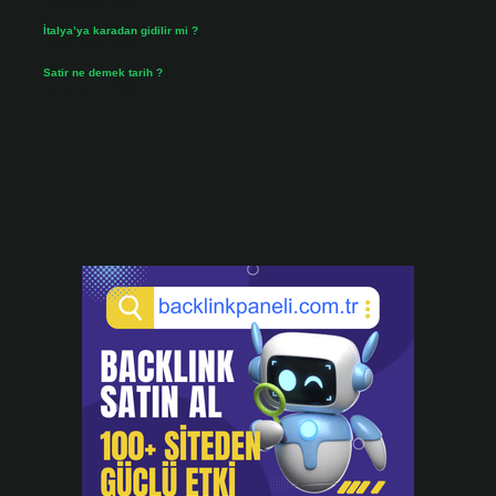
Temmuz 31, 2026
İtalya’ya karadan gidilir mi ?
Temmuz 30, 2026
Satir ne demek tarih ?
Temmuz 25, 2026