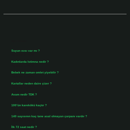
Sidebar
Son Yazılar
Suyun ısısı var mı ?
Ağustos 8, 2026
Kadınlarda Istimna nedir ?
Ağustos 7, 2026
Bebek ne zaman omlet yiyebilir ?
Ağustos 6, 2026
Kartallar neden daire çizer ?
Ağustos 5, 2026
Avam nedir TDK ?
Ağustos 4, 2026
100’ün karekökü kaçtır ?
Ağustos 3, 2026
140 sayısının kaç tane asal olmayan çarpanı vardır ?
Ağustos 3, 2026
İlk 72 saat nedir ?