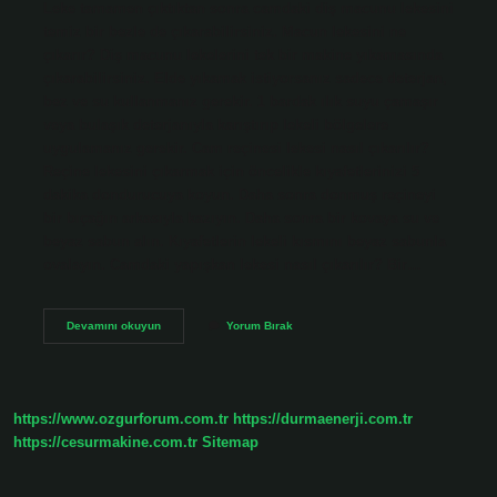
Leke tamamen çıktıktan sonra camdaki diş macunu lekesini
temiz bir bezle de çıkarabilirsiniz. Macun lekesini ne
çıkarır? Diş macunu lekelerini tek bir makine yıkamasında
çıkarabilirsiniz. Elde yıkamak istiyorsanız sadece deterjan,
bez ve su kullanmanız gerekir. 1 bardak ılık suyu çamaşır
veya bulaşık deterjanıyla karıştırıp lekeli bölgelere
uygulamanız gerekir. Cam reçinesi lekesi nasıl çıkarılır?
Reçine lekesini çıkarmak için öncelikle kıyafetlerinizi 5
dakika dondurucuya koyun. Daha sonra donmuş reçineyi
bir bıçağın arkasıyla kazıyın. Daha sonra bir kovaya su ve
beyaz sabun alın. Kıyafetlerin lekeli kısmını beyaz sabunla
ovalayın. Camdaki yapışkan lekesi nasıl çıkarılır? Bir…
Cam
Devamını okuyun
Yorum Bırak
Macun
Lekesi
Nasıl
Çıkar
https://www.ozgurforum.com.tr
https://durmaenerji.com.tr
https://cesurmakine.com.tr
Sitemap