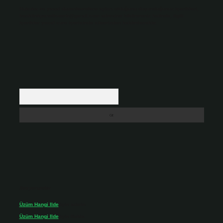
Hukuka ve yasal düzenlemelere aykırı olduğunu düşündüğünüz içerikleri,
backlinkpanelicomtr@gmail.com
adresine bildirmeniz halinde, ilgili
içerikler yasal süre içerisinde sitemizden kaldırılacaktır.
Arama
Son yorumlar
Üzüm Hangi Ilde
için
admin
Üzüm Hangi Ilde
için
Rabia