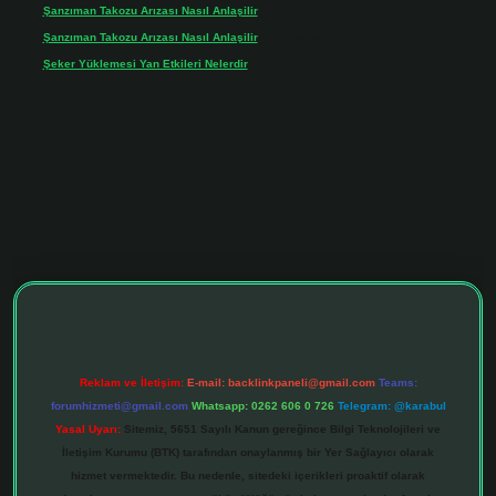
Şanzıman Takozu Arızası Nasıl Anlaşilir
için
admin
Şanzıman Takozu Arızası Nasıl Anlaşilir
için
Rüveyda
Şeker Yüklemesi Yan Etkileri Nelerdir
için
admin
tonbet giriş adresi
tulipbett.net
Reklam ve İletişim:
E-mail:
backlinkpaneli@gmail.com
Teams:
forumhizmeti@gmail.com
Whatsapp: 0262 606 0 726
Telegram: @karabul
Yasal Uyarı:
Sitemiz, 5651 Sayılı Kanun gereğince Bilgi Teknolojileri ve
İletişim Kurumu (BTK) tarafından onaylanmış bir Yer Sağlayıcı olarak
hizmet vermektedir. Bu nedenle, sitedeki içerikleri proaktif olarak