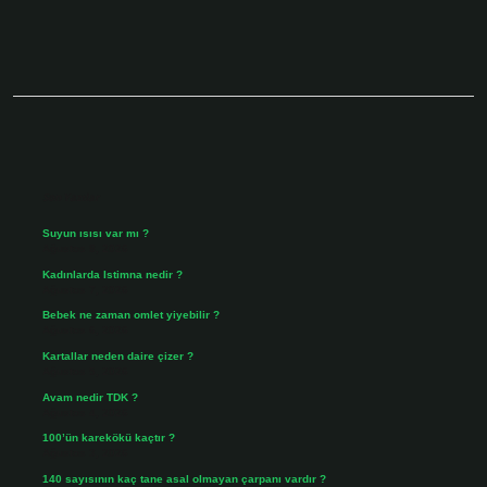
Sidebar
Son Yazılar
Suyun ısısı var mı ?
Ağustos 8, 2026
Kadınlarda Istimna nedir ?
Ağustos 7, 2026
Bebek ne zaman omlet yiyebilir ?
Ağustos 6, 2026
Kartallar neden daire çizer ?
Ağustos 5, 2026
Avam nedir TDK ?
Ağustos 4, 2026
100’ün karekökü kaçtır ?
Ağustos 3, 2026
140 sayısının kaç tane asal olmayan çarpanı vardır ?