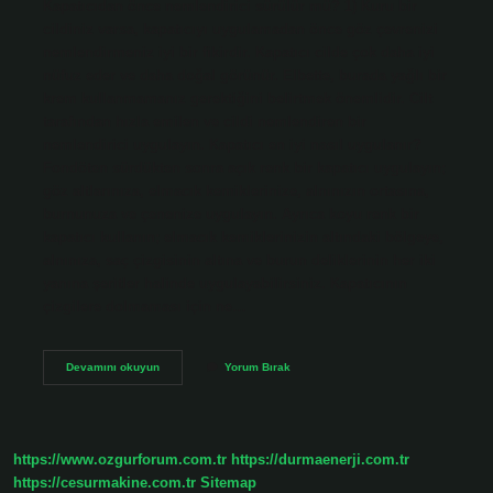
Kapatıcıdan önce nemlendirici sürülür mü? 1) Kuru bir
cildiniz varsa, kapatıcıyı uygulamadan önce göz çevrenizi
nemlendirmeniz iyi bir fikirdir. Kapatıcı cilde çok daha iyi
nüfuz eder ve daha doğal görünür. Elbette, burada yağlı bir
krem ​​kullanmamanız gerektiğini belirtmek önemlidir. Cilt
tarafından hızla emilen ve cildi nemlendiren bir
nemlendirici uygulayın. Kapatıcı en iyi nasıl uygulanır?
Fondöten sürdükten sonra açık renk bir kapatıcı uygulayın;
göz altlarınıza, elmacık kemiklerinize, alnınızın ortasına,
burnunuza ve çenenize uygulayın. Ayrıca koyu renk bir
kapatıcı kullanın; elmacık kemiklerinizin altındaki bölgeye,
alnınıza, saç çizgisinin altına ve burun deliklerinin her iki
yanına şeritler halinde uygulayabilirsiniz. Kapatıcının
çizgilere dolmaması için ne…
Kapatıcı
Devamını okuyun
Yorum Bırak
Sürmeden
Önce
Nemlendirici
Sürülür
Mü
https://www.ozgurforum.com.tr
https://durmaenerji.com.tr
https://cesurmakine.com.tr
Sitemap