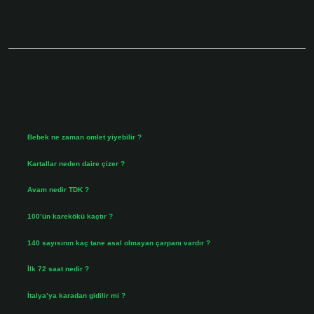
Sidebar
Son Yazılar
Bebek ne zaman omlet yiyebilir ?
Ağustos 6, 2026
Kartallar neden daire çizer ?
Ağustos 5, 2026
Avam nedir TDK ?
Ağustos 4, 2026
100’ün karekökü kaçtır ?
Ağustos 3, 2026
140 sayısının kaç tane asal olmayan çarpanı vardır ?
Ağustos 3, 2026
İlk 72 saat nedir ?
Temmuz 31, 2026
İtalya’ya karadan gidilir mi ?
Temmuz 30, 2026