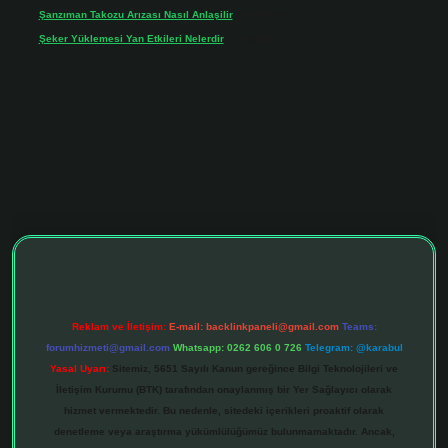
Şanzıman Takozu Arızası Nasıl Anlaşilir
için
Rüveyda
Şeker Yüklemesi Yan Etkileri Nelerdir
için
admin
ş adresi
tulipbett.net
Reklam ve İletişim:
E-mail:
backlinkpaneli@gmail.com
Teams:
forumhizmeti@gmail.com
Whatsapp: 0262 606 0 726
Telegram: @karabul
Yasal Uyarı:
Sitemiz, 5651 Sayılı Kanun gereğince Bilgi Teknolojileri ve
İletişim Kurumu (BTK) tarafından onaylanmış bir Yer Sağlayıcı olarak
hizmet vermektedir. Bu nedenle, sitedeki içerikleri proaktif olarak
denetleme veya araştırma yükümlülüğümüz bulunmamaktadır. Ancak,