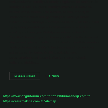
malzemelerden mobilya üretimiyle ilgilenen bir endüstridir.
Mobilya üreticileri, çeşitli mobilya parçaları üretmek ve
bunları satışa sunmak için tasarım, işleme, montaj ve
sonlandırma işlemlerini gerçekleştirir. Mobilya üretimi
nedir? – MaskoMobilya – Mobilya markaları – Masko › icerik
› gruphane_yaziMobilya – Mobilya markaları – Masko ›
icerik › gruphane_yazi Mobilya satanlara ne denir? 1.
“Spotter” Terimi “Spotter” terimi genellikle kullanılmış mal
alıp satan kişiler için kullanılır. Bu kişiler genellikle ürünleri
farklı yerlerden daha düşük fiyatlara satın alır ve yeniden
satışa sunar. Bu terim, özellikle sokakta veya
pazaryerlerinde mal satan kişiler için yaygın olarak
kullanılır. Mobilya…
Mobilya
Devamını okuyun
8 Yorum
Yapanlara
Ne
Denir
https://www.ozgurforum.com.tr
https://durmaenerji.com.tr
https://cesurmakine.com.tr
Sitemap