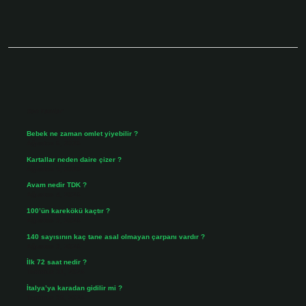
Sidebar
Son Yazılar
Bebek ne zaman omlet yiyebilir ?
Ağustos 6, 2026
Kartallar neden daire çizer ?
Ağustos 5, 2026
Avam nedir TDK ?
Ağustos 4, 2026
100’ün karekökü kaçtır ?
Ağustos 3, 2026
140 sayısının kaç tane asal olmayan çarpanı vardır ?
Ağustos 3, 2026
İlk 72 saat nedir ?
Temmuz 31, 2026
İtalya’ya karadan gidilir mi ?
Temmuz 30, 2026