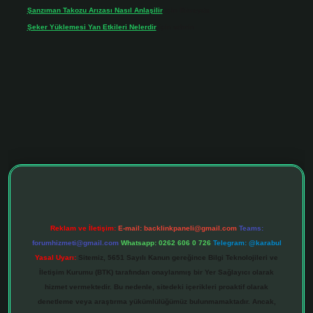
Şanzıman Takozu Arızası Nasıl Anlaşilir
için
Rüveyda
Şeker Yüklemesi Yan Etkileri Nelerdir
için
admin
ltonbet giriş adresi
tulipbett.net
Reklam ve İletişim:
E-mail:
backlinkpaneli@gmail.com
Teams:
forumhizmeti@gmail.com
Whatsapp: 0262 606 0 726
Telegram: @karabul
Yasal Uyarı:
Sitemiz, 5651 Sayılı Kanun gereğince Bilgi Teknolojileri ve
İletişim Kurumu (BTK) tarafından onaylanmış bir Yer Sağlayıcı olarak
hizmet vermektedir. Bu nedenle, sitedeki içerikleri proaktif olarak
denetleme veya araştırma yükümlülüğümüz bulunmamaktadır. Ancak,