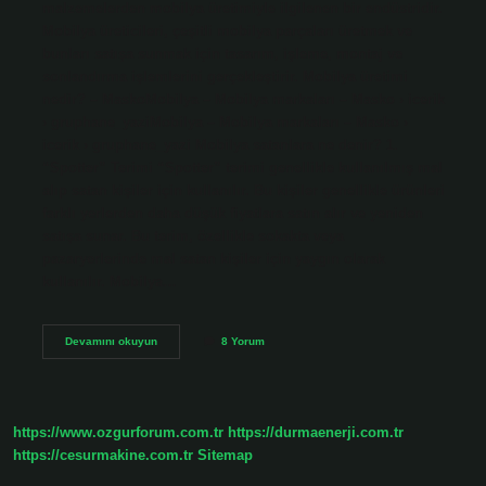
malzemelerden mobilya üretimiyle ilgilenen bir endüstridir.
Mobilya üreticileri, çeşitli mobilya parçaları üretmek ve
bunları satışa sunmak için tasarım, işleme, montaj ve
sonlandırma işlemlerini gerçekleştirir. Mobilya üretimi
nedir? – MaskoMobilya – Mobilya markaları – Masko › icerik
› gruphane_yaziMobilya – Mobilya markaları – Masko ›
icerik › gruphane_yazi Mobilya satanlara ne denir? 1.
“Spotter” Terimi “Spotter” terimi genellikle kullanılmış mal
alıp satan kişiler için kullanılır. Bu kişiler genellikle ürünleri
farklı yerlerden daha düşük fiyatlara satın alır ve yeniden
satışa sunar. Bu terim, özellikle sokakta veya
pazaryerlerinde mal satan kişiler için yaygın olarak
kullanılır. Mobilya…
Mobilya
Devamını okuyun
8 Yorum
Yapanlara
Ne
Denir
https://www.ozgurforum.com.tr
https://durmaenerji.com.tr
https://cesurmakine.com.tr
Sitemap