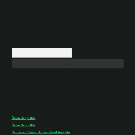
backlinkpanelicomtr@gmail.com
adresine bildirmeniz halinde, ilgili
içerikler yasal süre içerisinde sitemizden kaldırılacaktır.
Arama
Son yorumlar
Üzüm Hangi Ilde
için
admin
Üzüm Hangi Ilde
için
Rabia
Şanzıman Takozu Arızası Nasıl Anlaşilir
için
admin