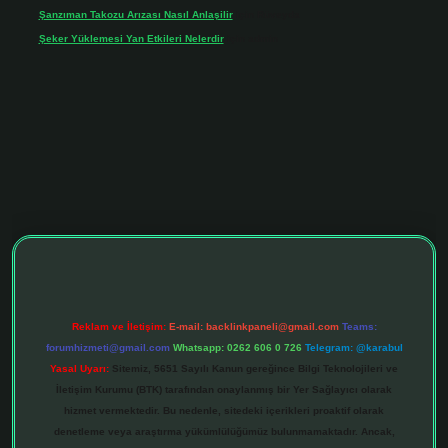
Şanzıman Takozu Arızası Nasıl Anlaşilir
için
Rüveyda
Şeker Yüklemesi Yan Etkileri Nelerdir
için
admin
tonbet giriş adresi
tulipbett.net
Reklam ve İletişim:
E-mail:
backlinkpaneli@gmail.com
Teams:
forumhizmeti@gmail.com
Whatsapp: 0262 606 0 726
Telegram: @karabul
Yasal Uyarı:
Sitemiz, 5651 Sayılı Kanun gereğince Bilgi Teknolojileri ve
İletişim Kurumu (BTK) tarafından onaylanmış bir Yer Sağlayıcı olarak
hizmet vermektedir. Bu nedenle, sitedeki içerikleri proaktif olarak
denetleme veya araştırma yükümlülüğümüz bulunmamaktadır. Ancak,