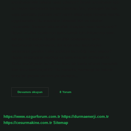
mobilyalardaki lekeler nasıl çıkarılır? Boyalı mobilyalar için
en uygun temizleme yöntemlerinden biri, yumuşak bir bez
veya pamuklu çubukla hafif nemli alkol veya mineral ispirto
uygulamaktır. Bu maddeler lekedeki kiri ve lekeleri
çözecektir. Sararan lake mutfak dolapları nasıl temizlenir?
Boyalı mutfak dolabınızı temizlemek için ihtiyacınız olan
tek şey ılık sudur. Boyalı mutfak dolaplarını iyice
temizlemek istiyorsanız, ılık suya cam temizleyici
eklemeniz gerekir. Lake mobilya temizliği nasıl yapılır?
Boyalı mobilyalar nazikçe ve bastırmadan silinmelidir.
Tozlu mobilyaları tamamen kuru bir bezle silmek havadaki
tüm tozu temizleyebilir. Bu nedenle, herhangi bir kalıntı
önce bir peçete yardımıyla yavaşça…
Sararmış
Devamını okuyun
8 Yorum
Lake
Mobilyalar
Nasıl
Temizlenir
https://www.ozgurforum.com.tr
https://durmaenerji.com.tr
https://cesurmakine.com.tr
Sitemap