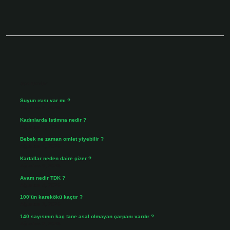
Sidebar
Son Yazılar
Suyun ısısı var mı ?
Ağustos 8, 2026
Kadınlarda Istimna nedir ?
Ağustos 7, 2026
Bebek ne zaman omlet yiyebilir ?
Ağustos 6, 2026
Kartallar neden daire çizer ?
Ağustos 5, 2026
Avam nedir TDK ?
Ağustos 4, 2026
100’ün karekökü kaçtır ?
Ağustos 3, 2026
140 sayısının kaç tane asal olmayan çarpanı vardır ?
Ağustos 3, 2026