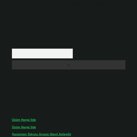
backlinkpanelicomtr@gmail.com
adresine bildirmeniz halinde, ilgili
içerikler yasal süre içerisinde sitemizden kaldırılacaktır.
Arama
Son yorumlar
Üzüm Hangi Ilde
için
admin
Üzüm Hangi Ilde
için
Rabia
Şanzıman Takozu Arızası Nasıl Anlaşilir
için
admin