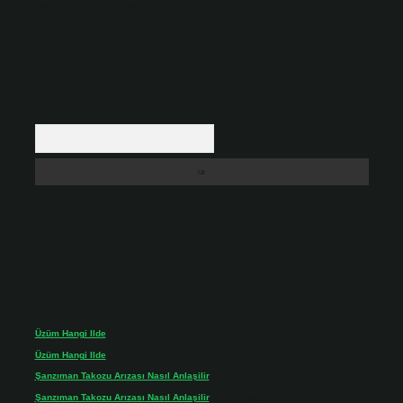
içerikler yasal süre içerisinde sitemizden kaldırılacaktır.
Arama
Son yorumlar
Üzüm Hangi Ilde
için
admin
Üzüm Hangi Ilde
için
Rabia
Şanzıman Takozu Arızası Nasıl Anlaşilir
için
admin
Şanzıman Takozu Arızası Nasıl Anlaşilir
için
Rüveyda