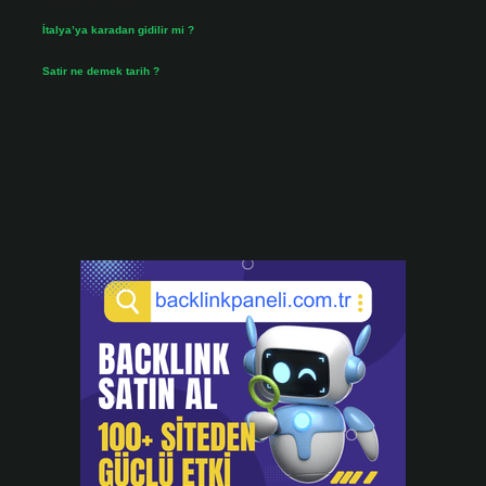
Temmuz 31, 2026
İtalya’ya karadan gidilir mi ?
Temmuz 30, 2026
Satir ne demek tarih ?
Temmuz 25, 2026