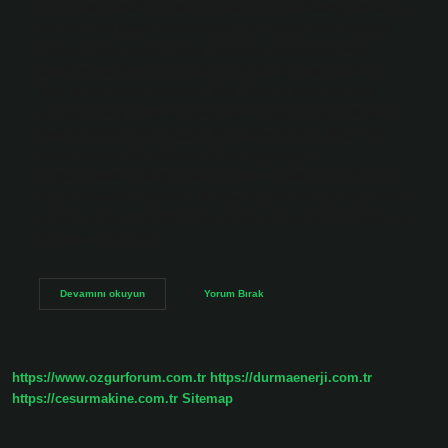
en büyük ilçesidir. Bulanık İlçesi, I. Dünya Savaşı sırasında
bir süre Rus işgali altında kalmış ve Rusya’daki Bolşevik
Devrimi’nden sonra Ruslar bölgeden çekilmiştir. Muş,
Cumhuriyet döneminde 1927’de il olduğundan, Bulanık,
Muş’un bir ilçesi olmuştur. Muş Bulanık arası kaç saat
sürüyor? Muş – Bulanık arası otobüs yolculuğu ortalama 1
saat 30 dakika sürmektedir. Muş Bulanık Köyü Alevi mi?
İlçede bugün Kürt kökenli nüfus çoğunluğu
oluşturmaktadır. Muş Bulanık’ın nüfusu kaç bin? 2019 yılı
nüfus rakamları şöyledir: Merkez ilçe nüfusu 111.927, belde
ve köy nüfusu 195.323, Bulanık ilçe nüfusu 30.716, belde ve
köy nüfusu 80.643…
Bulanık
Devamını okuyun
Yorum Bırak
Ilçesi
Nereye
Bağlı
https://www.ozgurforum.com.tr
https://durmaenerji.com.tr
https://cesurmakine.com.tr
Sitemap