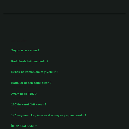
Sidebar
Son Yazılar
Suyun ısısı var mı ?
Ağustos 8, 2026
Kadınlarda Istimna nedir ?
Ağustos 7, 2026
Bebek ne zaman omlet yiyebilir ?
Ağustos 6, 2026
Kartallar neden daire çizer ?
Ağustos 5, 2026
Avam nedir TDK ?
Ağustos 4, 2026
100’ün karekökü kaçtır ?
Ağustos 3, 2026
140 sayısının kaç tane asal olmayan çarpanı vardır ?
Ağustos 3, 2026
İlk 72 saat nedir ?