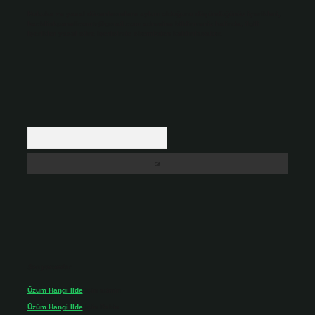
Hukuka ve yasal düzenlemelere aykırı olduğunu düşündüğünüz içerikleri,
backlinkpanelicomtr@gmail.com
adresine bildirmeniz halinde, ilgili
içerikler yasal süre içerisinde sitemizden kaldırılacaktır.
Arama
Son yorumlar
Üzüm Hangi Ilde
için
admin
Üzüm Hangi Ilde
için
Rabia