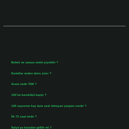
Sidebar
Son Yazılar
Bebek ne zaman omlet yiyebilir ?
Ağustos 6, 2026
Kartallar neden daire çizer ?
Ağustos 5, 2026
Avam nedir TDK ?
Ağustos 4, 2026
100’ün karekökü kaçtır ?
Ağustos 3, 2026
140 sayısının kaç tane asal olmayan çarpanı vardır ?
Ağustos 3, 2026
İlk 72 saat nedir ?
Temmuz 31, 2026
İtalya’ya karadan gidilir mi ?