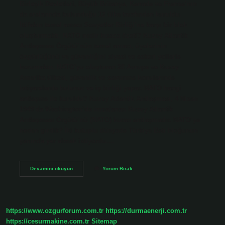
Birleşik Devletleri, Büyük Britanya, Kanada ve Fransa’nın
da aralarında bulunduğu 12 ülke tarafından kuruldu.
İttifakın temel amacı Sovyetler Birliği’ne karşı bir blok
oluşturmaktı. NATO nedir kısaca özeti? Kuzey Atlantik
Antlaşması Örgütü’nün temel amacı, üyelerinin
özgürlüğünü ve güvenliğini siyasi ve askeri yollarla
korumaktır. NATO’yu oluşturan 28 Avrupa ve Kuzey
Amerika ülkesi, güvenlik ve savunma konularında
istişarelerde bulunur ve iş birliği yapar. NATO hangi
antlaşma ile kuruldu? Kuzey Atlantik Antlaşması, 4 Nisan
1949’da Washington’da imzalanan Kuzey Atlantik
Antlaşması Örgütü’nü (NATO) kuran antlaşmadır. NATO’ya
neden girdik? İki kutuplu dünyada Türkiye Batı bloğunun
yanında yer almak istiyordu.…
Natonun
Devamını okuyun
Yorum Bırak
Kurulma
Sebebi
Nedir
https://www.ozgurforum.com.tr
https://durmaenerji.com.tr
https://cesurmakine.com.tr
Sitemap