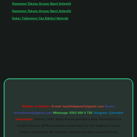
Şanzıman Takozu Arızası Nasıl Anlaşilir
için
admin
Şanzıman Takozu Arızası Nasıl Anlaşilir
için
Rüveyda
Şeker Yüklemesi Yan Etkileri Nelerdir
için
admin
tonbet giriş adresi
tulipbett.net
Reklam ve İletişim:
E-mail:
backlinkpaneli@gmail.com
Teams:
forumhizmeti@gmail.com
Whatsapp: 0262 606 0 726
Telegram: @karabul
Yasal Uyarı:
Sitemiz, 5651 Sayılı Kanun gereğince Bilgi Teknolojileri ve
İletişim Kurumu (BTK) tarafından onaylanmış bir Yer Sağlayıcı olarak
hizmet vermektedir. Bu nedenle, sitedeki içerikleri proaktif olarak