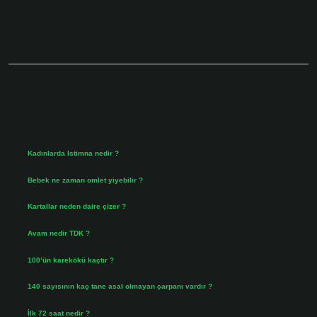
Sidebar
Son Yazılar
Kadınlarda Istimna nedir ?
Ağustos 7, 2026
Bebek ne zaman omlet yiyebilir ?
Ağustos 6, 2026
Kartallar neden daire çizer ?
Ağustos 5, 2026
Avam nedir TDK ?
Ağustos 4, 2026
100’ün karekökü kaçtır ?
Ağustos 3, 2026
140 sayısının kaç tane asal olmayan çarpanı vardır ?
Ağustos 3, 2026
İlk 72 saat nedir ?