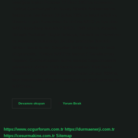
Üyeliğine İlişkin Protokol 17 Ekim 1951’de imzalandı.
Türkiye Cumhuriyeti’nin Kuzey Atlantik Antlaşması’na
Katılımına Dair Kanun 18 Şubat 1952’de kabul edildi ve
ülkemiz o gün Yunanistan ile birlikte NATO’ya üye oldu.
NATO kime karşı kuruldu? NATO, 1949 yılında Amerika
Birleşik Devletleri, Büyük Britanya, Kanada ve Fransa’nın
da aralarında bulunduğu 12 ülke tarafından kuruldu.
İttifakın temel amacı Sovyetler Birliği’ne karşı bir blok
oluşturmaktı. Türkiye NATO’da kaçıncı? Genelkurmay
Başkanı, Cumhurbaşkanı adına savaşta başkomutanlık
görevlerini yürütür. Türk Kara Kuvvetleri, Türk Deniz
Kuvvetleri ve Türk Hava Kuvvetleri’nden oluşur. 2024’te,
sayı bakımından dünyanın sekizinci en güçlü ordusu ve
NATO’nun…
Natoya
Devamını okuyun
Yorum Bırak
Üyelik
Hangi
Yıl
https://www.ozgurforum.com.tr
https://durmaenerji.com.tr
https://cesurmakine.com.tr
Sitemap