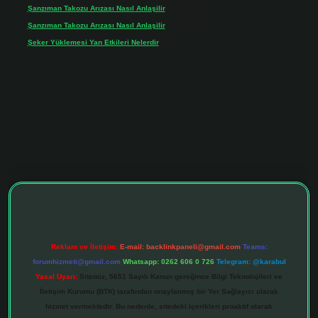
Şanzıman Takozu Arızası Nasıl Anlaşilir
için
admin
Şanzıman Takozu Arızası Nasıl Anlaşilir
için
Rüveyda
Şeker Yüklemesi Yan Etkileri Nelerdir
için
admin
tonbet giriş adresi
tulipbett.net
Reklam ve İletişim:
E-mail:
backlinkpaneli@gmail.com
Teams:
forumhizmeti@gmail.com
Whatsapp: 0262 606 0 726
Telegram: @karabul
Yasal Uyarı:
Sitemiz, 5651 Sayılı Kanun gereğince Bilgi Teknolojileri ve
İletişim Kurumu (BTK) tarafından onaylanmış bir Yer Sağlayıcı olarak
hizmet vermektedir. Bu nedenle, sitedeki içerikleri proaktif olarak