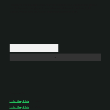
Hukuka ve yasal düzenlemelere aykırı olduğunu düşündüğünüz içerikleri,
backlinkpanelicomtr@gmail.com
adresine bildirmeniz halinde, ilgili
içerikler yasal süre içerisinde sitemizden kaldırılacaktır.
Arama
Son yorumlar
Üzüm Hangi Ilde
için
admin
Üzüm Hangi Ilde
için
Rabia