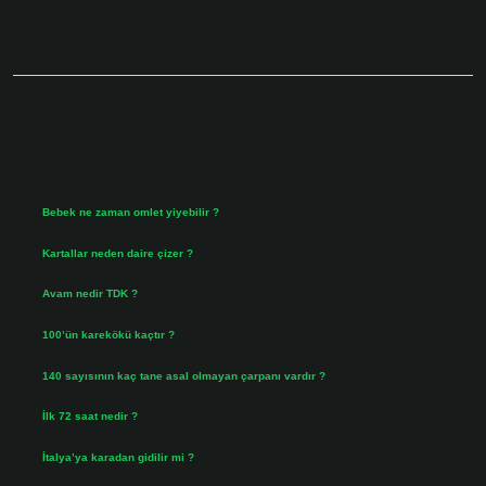
Sidebar
Son Yazılar
Bebek ne zaman omlet yiyebilir ?
Ağustos 6, 2026
Kartallar neden daire çizer ?
Ağustos 5, 2026
Avam nedir TDK ?
Ağustos 4, 2026
100’ün karekökü kaçtır ?
Ağustos 3, 2026
140 sayısının kaç tane asal olmayan çarpanı vardır ?
Ağustos 3, 2026
İlk 72 saat nedir ?
Temmuz 31, 2026
İtalya’ya karadan gidilir mi ?
Temmuz 30, 2026