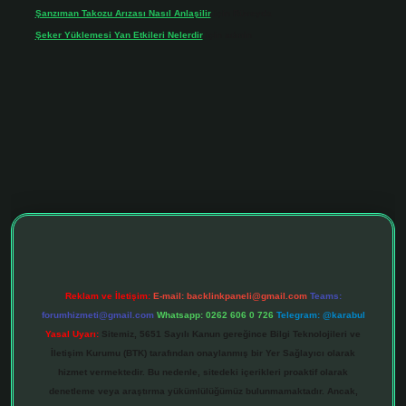
Şanzıman Takozu Arızası Nasıl Anlaşilir
için
Rüveyda
Şeker Yüklemesi Yan Etkileri Nelerdir
için
admin
tonbet giriş adresi
tulipbett.net
Reklam ve İletişim:
E-mail:
backlinkpaneli@gmail.com
Teams:
forumhizmeti@gmail.com
Whatsapp: 0262 606 0 726
Telegram: @karabul
Yasal Uyarı:
Sitemiz, 5651 Sayılı Kanun gereğince Bilgi Teknolojileri ve
İletişim Kurumu (BTK) tarafından onaylanmış bir Yer Sağlayıcı olarak
hizmet vermektedir. Bu nedenle, sitedeki içerikleri proaktif olarak
denetleme veya araştırma yükümlülüğümüz bulunmamaktadır. Ancak,