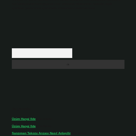
backlinkpanelicomtr@gmail.com
adresine bildirmeniz halinde, ilgili
içerikler yasal süre içerisinde sitemizden kaldırılacaktır.
Arama
Son yorumlar
Üzüm Hangi Ilde
için
admin
Üzüm Hangi Ilde
için
Rabia
Şanzıman Takozu Arızası Nasıl Anlaşilir
için
admin