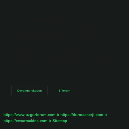
mesafe yaklaşık 907 km’dir. Kamil Koç ile İstanbul-Niğde
arası yolculuğunuzun en az 9 saat 20 dakika sürmesi
bekleniyor. Bu süre hava ve trafik koşullarına göre
değişiklik gösterebilir. Niğde İstanbul arası otobüsle kaç
saat? Bu uçuşların ortalama bilet fiyatı 889 TL civarındadır.
İstanbul Niğde bileti kaç para? İstanbul Niğde arası en
popüler otobüs seferlerinin bilet fiyatlarıOtobüs
firmalarıİstanbul Niğde Bilet fiyatlarıGünlük otobüs sefer
sayısıSiirt Baykan Jet Turizm800 TL4Siirt Benzin800
TL2Has Karayolu840 TL1As Adana Seyahat848 TL16 hat
daha İstanbul Niğde Aksaray arası kaç saat? İstanbul’dan
Aksaray’a en ucuz otobüs biletini bulun. Kamil Koç ile
İstanbul’dan…
Istanbul
Devamını okuyun
8 Yorum
Ve
Niğde
Arası
Kaç
Saat
https://www.ozgurforum.com.tr
https://durmaenerji.com.tr
https://cesurmakine.com.tr
Sitemap