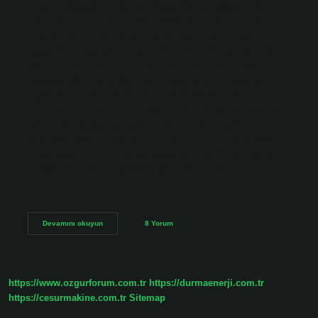
mesafe yaklaşık 907 km’dir. Kamil Koç ile İstanbul-Niğde
arası yolculuğunuzun en az 9 saat 20 dakika sürmesi
bekleniyor. Bu süre hava ve trafik koşullarına göre
değişiklik gösterebilir. Niğde İstanbul arası otobüsle kaç
saat? Bu uçuşların ortalama bilet fiyatı 889 TL civarındadır.
İstanbul Niğde bileti kaç para? İstanbul Niğde arası en
popüler otobüs seferlerinin bilet fiyatlarıOtobüs
firmalarıİstanbul Niğde Bilet fiyatlarıGünlük otobüs sefer
sayısıSiirt Baykan Jet Turizm800 TL4Siirt Benzin800
TL2Has Karayolu840 TL1As Adana Seyahat848 TL16 hat
daha İstanbul Niğde Aksaray arası kaç saat? İstanbul’dan
Aksaray’a en ucuz otobüs biletini bulun. Kamil Koç ile
İstanbul’dan…
Istanbul
Devamını okuyun
8 Yorum
Ve
Niğde
Arası
Kaç
Saat
https://www.ozgurforum.com.tr
https://durmaenerji.com.tr
https://cesurmakine.com.tr
Sitemap