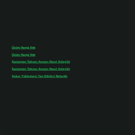
Son yorumlar
Üzüm Hangi Ilde
için
admin
Üzüm Hangi Ilde
için
Rabia
Şanzıman Takozu Arızası Nasıl Anlaşilir
için
admin
Şanzıman Takozu Arızası Nasıl Anlaşilir
için
Rüveyda
Şeker Yüklemesi Yan Etkileri Nelerdir
için
admin
onbet giriş adresi
tulipbett.net