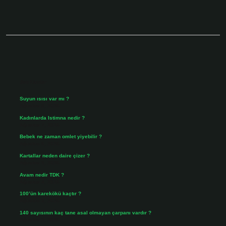
Sidebar
Son Yazılar
Suyun ısısı var mı ?
Ağustos 8, 2026
Kadınlarda Istimna nedir ?
Ağustos 7, 2026
Bebek ne zaman omlet yiyebilir ?
Ağustos 6, 2026
Kartallar neden daire çizer ?
Ağustos 5, 2026
Avam nedir TDK ?
Ağustos 4, 2026
100’ün karekökü kaçtır ?
Ağustos 3, 2026
140 sayısının kaç tane asal olmayan çarpanı vardır ?
Ağustos 3, 2026