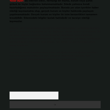
Yasal Uyarı:
Bu internet sitesi, herhangi bir marka, kurum veya şahıs
şirketi ile hiçbir bağlantısı bulunmamaktadır. Sitede yalnızca kendi
hazırladığımız makaleler paylaşılmaktadır. Burada yer alan içerikler haber
niteliği taşımamakta olup, gerçek kurum ve kişiler hakkında paylaşım
yapılmamaktadır. Gerçek kurum ve kişiler ile isim benzerlikleri tamamen
tesadüfidir. Sitemizdeki bilgiler taslak halindedir ve tavsiye niteliği
taşımazlar.
Sitemiz, 5651 Sayılı Kanun gereğince Bilgi Teknolojileri ve İletişim Kurumu
(BTK) tarafından onaylanmış bir Yer Sağlayıcı olarak hizmet vermektedir. Bu
nedenle, sitedeki içerikleri proaktif olarak denetleme veya araştırma
yükümlülüğümüz bulunmamaktadır. Ancak, üyelerimiz yazdıkları içeriklerin
sorumluluğunu taşımakta olup, siteye üye olarak bu sorumluluğu kabul
etmiş sayılırlar.
Hukuka ve yasal düzenlemelere aykırı olduğunu düşündüğünüz içerikleri,
backlinkpanelicomtr@gmail.com
adresine bildirmeniz halinde, ilgili
içerikler yasal süre içerisinde sitemizden kaldırılacaktır.
Arama