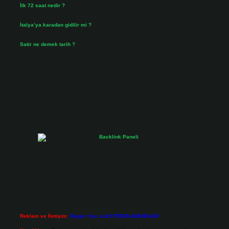
İlk 72 saat nedir ?
Temmuz 31, 2026
İtalya’ya karadan gidilir mi ?
Temmuz 30, 2026
Satir ne demek tarih ?
Temmuz 25, 2026
Reklam ve İletişim:
Skype: live:.cid.575569c608265c69