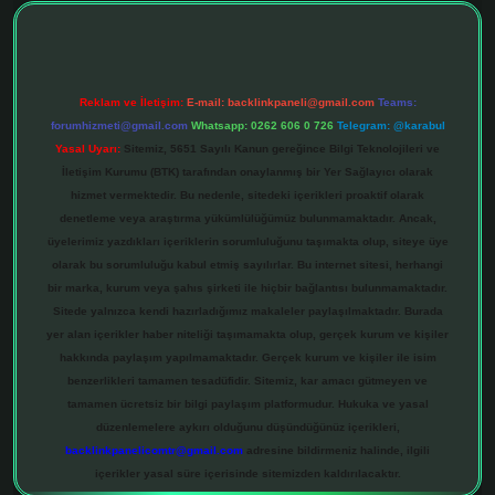
Reklam ve İletişim:
E-mail:
backlinkpaneli@gmail.com
Teams:
forumhizmeti@gmail.com
Whatsapp: 0262 606 0 726
Telegram: @karabul
Yasal Uyarı:
Sitemiz, 5651 Sayılı Kanun gereğince Bilgi Teknolojileri ve
İletişim Kurumu (BTK) tarafından onaylanmış bir Yer Sağlayıcı olarak
hizmet vermektedir. Bu nedenle, sitedeki içerikleri proaktif olarak
denetleme veya araştırma yükümlülüğümüz bulunmamaktadır. Ancak,
üyelerimiz yazdıkları içeriklerin sorumluluğunu taşımakta olup, siteye üye
olarak bu sorumluluğu kabul etmiş sayılırlar. Bu internet sitesi, herhangi
bir marka, kurum veya şahıs şirketi ile hiçbir bağlantısı bulunmamaktadır.
Sitede yalnızca kendi hazırladığımız makaleler paylaşılmaktadır. Burada
yer alan içerikler haber niteliği taşımamakta olup, gerçek kurum ve kişiler
hakkında paylaşım yapılmamaktadır. Gerçek kurum ve kişiler ile isim
benzerlikleri tamamen tesadüfidir. Sitemiz, kar amacı gütmeyen ve
tamamen ücretsiz bir bilgi paylaşım platformudur. Hukuka ve yasal
düzenlemelere aykırı olduğunu düşündüğünüz içerikleri,
backlinkpanelicomtr@gmail.com
adresine bildirmeniz halinde, ilgili
içerikler yasal süre içerisinde sitemizden kaldırılacaktır.