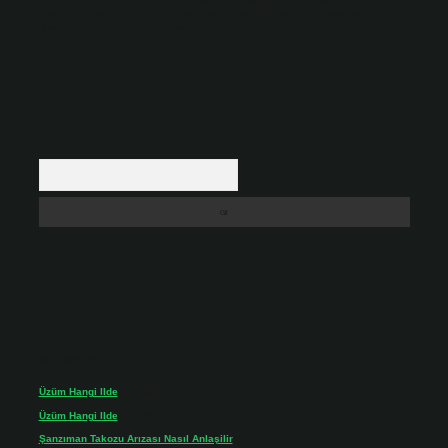
backlinkpanelicomtr@gmail.com
adresine bildirmeniz halinde, ilgili
içerikler yasal süre içerisinde sitemizden kaldırılacaktır.
Arama
Son yorumlar
Üzüm Hangi Ilde
için
admin
Üzüm Hangi Ilde
için
Rabia
Şanzıman Takozu Arızası Nasıl Anlaşilir
için
admin