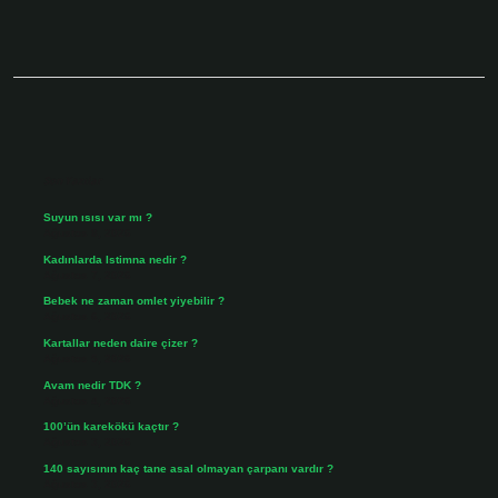
Sidebar
Son Yazılar
Suyun ısısı var mı ?
Ağustos 8, 2026
Kadınlarda Istimna nedir ?
Ağustos 7, 2026
Bebek ne zaman omlet yiyebilir ?
Ağustos 6, 2026
Kartallar neden daire çizer ?
Ağustos 5, 2026
Avam nedir TDK ?
Ağustos 4, 2026
100’ün karekökü kaçtır ?
Ağustos 3, 2026
140 sayısının kaç tane asal olmayan çarpanı vardır ?
Ağustos 3, 2026