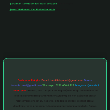
Şanzıman Takozu Arızası Nasıl Anlaşilir
için
Rüveyda
Şeker Yüklemesi Yan Etkileri Nelerdir
için
admin
ltonbet giriş adresi
tulipbett.net
Reklam ve İletişim:
E-mail:
backlinkpaneli@gmail.com
Teams:
forumhizmeti@gmail.com
Whatsapp: 0262 606 0 726
Telegram: @karabul
Yasal Uyarı:
Sitemiz, 5651 Sayılı Kanun gereğince Bilgi Teknolojileri ve
İletişim Kurumu (BTK) tarafından onaylanmış bir Yer Sağlayıcı olarak
hizmet vermektedir. Bu nedenle, sitedeki içerikleri proaktif olarak
denetleme veya araştırma yükümlülüğümüz bulunmamaktadır. Ancak,