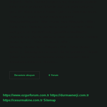
doğumlu; Bafra, Samsun) organize suç örgütünün üyesidir.
Şahin mafya grubunun lideridir. 2021 yılı polis verilerine
göre, 257 silahlı adamla Alaattin Çakıcı ve Sarals’tan sonra
Türkiye’nin üçüncü büyük mafya örgütüdür –
WikipediaWikipedia › Wiki › Sedat_ŞahinWikipedia › Wiki ›
Sedat_Şahin Kabadayı olmak ne demek? Zorbalık: Üstün
veya güçlü bir kişi tarafından, genellikle istediklerini
yaptırmak için yapılan etkileme, baskı ve sindirme. Zorbalık
(anlam ayrımı) – VikipediVikipedi › Wiki ›
Kabadayı_(anlam_ayrı…Vikipedi › Wiki › Zorba_(anlam
ayrımı..) . Kabadayılara ne denir? Her bir gürültücü, “Kupak
Çetesi” adı verilen serserilerle dolaşır ve onların kaba
kuvvetlerini kullanırdı. Bunlara…
Kabadayı
Devamını okuyun
6 Yorum
Ne
Yapar
https://www.ozgurforum.com.tr
https://durmaenerji.com.tr
https://cesurmakine.com.tr
Sitemap