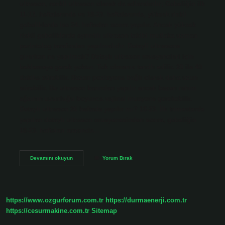
ultrason, renkli ultrason olarak da adlandırılır; Gebeliğin ilk
11-13. haftalarında ve 18-23. haftalarında, yüksek riskli
gebeliklerde ise 24. haftadan sonra yapılır. Ancak yüksek
riskli gebeliklerde ayrıntılı ultrason takibi mutlaka uzman
perintolog tarafından yapılmalıdır. Detayli ultrasona
girerken ne yapılmalı? Detaylı ultrason muayeneleri için
beklemeye gerek yoktur. Tok olmanız tercih edilir. 20 ila 40
dakika sürebilir. Bazen pozisyona bağlı olarak daha uzun
sürebilir. Bu ultrason karından yapılır ancak bazen rahim
ağzının uzunluğu boyunca vajinal muayene gerekebilir.
Detaylı ultrason 26 haftada yapılır mı? 18-23. İlk trimesterde
yapılan detaylı ultrason muayenesinden sonra, gebeliğin
18-23. haftaları arasında…
Detayli
Devamını okuyun
Yorum Bırak
Ultrason
Kacinci
Haftada
Cekilir
https://www.ozgurforum.com.tr
https://durmaenerji.com.tr
https://cesurmakine.com.tr
Sitemap