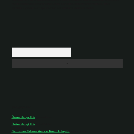
backlinkpanelicomtr@gmail.com
adresine bildirmeniz halinde, ilgili
içerikler yasal süre içerisinde sitemizden kaldırılacaktır.
Arama
Son yorumlar
Üzüm Hangi Ilde
için
admin
Üzüm Hangi Ilde
için
Rabia
Şanzıman Takozu Arızası Nasıl Anlaşilir
için
admin