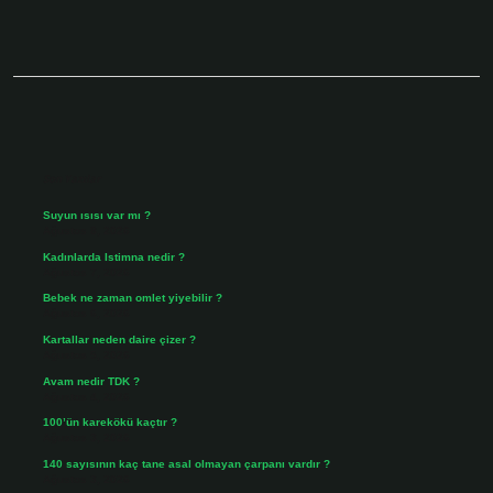
Sidebar
Son Yazılar
Suyun ısısı var mı ?
Ağustos 8, 2026
Kadınlarda Istimna nedir ?
Ağustos 7, 2026
Bebek ne zaman omlet yiyebilir ?
Ağustos 6, 2026
Kartallar neden daire çizer ?
Ağustos 5, 2026
Avam nedir TDK ?
Ağustos 4, 2026
100’ün karekökü kaçtır ?
Ağustos 3, 2026
140 sayısının kaç tane asal olmayan çarpanı vardır ?
Ağustos 3, 2026