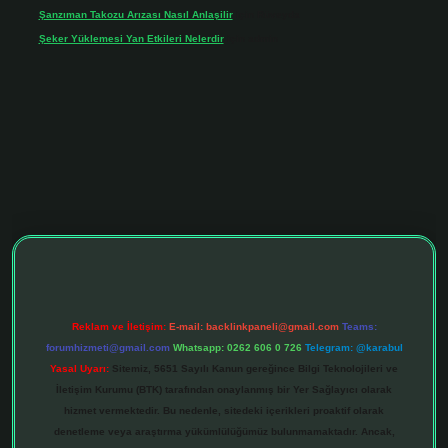
Şanzıman Takozu Arızası Nasıl Anlaşilir
için
Rüveyda
Şeker Yüklemesi Yan Etkileri Nelerdir
için
admin
tonbet giriş adresi
tulipbett.net
Reklam ve İletişim:
E-mail:
backlinkpaneli@gmail.com
Teams:
forumhizmeti@gmail.com
Whatsapp: 0262 606 0 726
Telegram: @karabul
Yasal Uyarı:
Sitemiz, 5651 Sayılı Kanun gereğince Bilgi Teknolojileri ve
İletişim Kurumu (BTK) tarafından onaylanmış bir Yer Sağlayıcı olarak
hizmet vermektedir. Bu nedenle, sitedeki içerikleri proaktif olarak
denetleme veya araştırma yükümlülüğümüz bulunmamaktadır. Ancak,