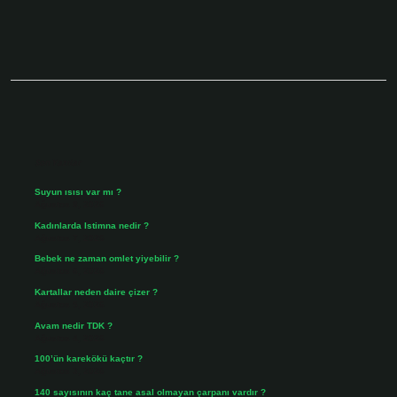
Sidebar
Son Yazılar
Suyun ısısı var mı ?
Ağustos 8, 2026
Kadınlarda Istimna nedir ?
Ağustos 7, 2026
Bebek ne zaman omlet yiyebilir ?
Ağustos 6, 2026
Kartallar neden daire çizer ?
Ağustos 5, 2026
Avam nedir TDK ?
Ağustos 4, 2026
100’ün karekökü kaçtır ?
Ağustos 3, 2026
140 sayısının kaç tane asal olmayan çarpanı vardır ?