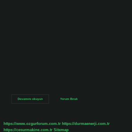
kesinti, rahatsızlık. İsim: (rahatsız etmek), (müdahale
etmek). Interference etkisi nedir? Bunlar iletişim sistemine
dışarıdan giren ve iletişimi olumsuz etkileyen sinyallerdir.
Genellikle aynı frekans bandını kullanan başka bir iletişim
kaynağı sistemimize müdahale eder ve iletişim kalitemizi
olumsuz etkiler. Interferans ne demek tip? Girişim kavramı;
“Ölçülen analitin sonucunun doğru değerini değiştiren
numunedeki bir maddenin etkisi” olarak tanımlanabilir
(Kroll & Elin, 1994). Laboratuvar sonuçları klinik tabloyla
çeliştiğinde akla gelen şeylerden biri de test girişimidir.
Interfere hangi preposition alır? Müdahale (isim) Edat,
müdahale olmadan: müdahale olmadan kullanır. Müdahale:
…e müdahale. Müdahale ile: …veya müdahale. Interferans
olayı nedir?…
Interference
Devamını okuyun
Yorum Bırak
Ne
Demek
Fizik
https://www.ozgurforum.com.tr
https://durmaenerji.com.tr
https://cesurmakine.com.tr
Sitemap