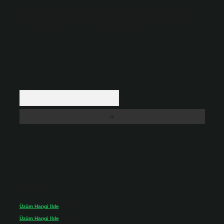
Hukuka ve yasal düzenlemelere aykırı olduğunu düşündüğünüz içerikleri,
backlinkpanelicomtr@gmail.com
adresine bildirmeniz halinde, ilgili
içerikler yasal süre içerisinde sitemizden kaldırılacaktır.
Arama
Son yorumlar
Üzüm Hangi Ilde
için
admin
Üzüm Hangi Ilde
için
Rabia