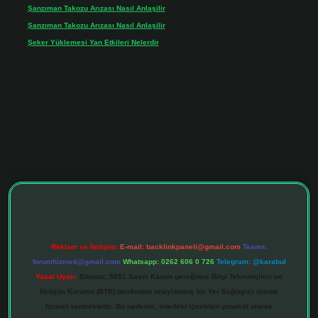
Şanzıman Takozu Arızası Nasıl Anlaşilir
için
admin
Şanzıman Takozu Arızası Nasıl Anlaşilir
için
Rüveyda
Şeker Yüklemesi Yan Etkileri Nelerdir
için
admin
tonbet giriş adresi
tulipbett.net
Reklam ve İletişim:
E-mail:
backlinkpaneli@gmail.com
Teams:
forumhizmeti@gmail.com
Whatsapp: 0262 606 0 726
Telegram: @karabul
Yasal Uyarı:
Sitemiz, 5651 Sayılı Kanun gereğince Bilgi Teknolojileri ve
İletişim Kurumu (BTK) tarafından onaylanmış bir Yer Sağlayıcı olarak
hizmet vermektedir. Bu nedenle, sitedeki içerikleri proaktif olarak