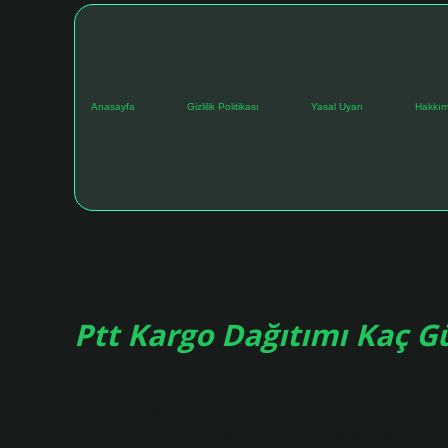
Anasayfa
Gizlilik Politikası
Yasal Uyarı
Hakkım
Etiket:
PTT kargo dağıtıma ne zaman çıkıyor
Ptt Kargo Dağıtımı Kaç G
Tarih: Eylül 26, 2024
PTT kargo dağıtım kaç günde gelir? Siparişiniz 3-7 iş günü i
çıkıyor? PTT dağıtım saatleri, PTT kargo çalışma saatlerine 