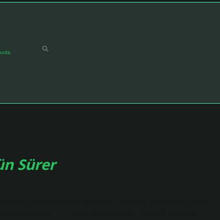
ızda
ün Sürer
çerisinde tarafınıza teslim edilecektir. PTT kargo dağıtıma ne zaman
denk gelmektedir. PTT kargo dağıtım saatleri, öğle tatili olmayan