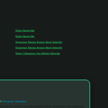
Son yorumlar
Üzüm Hangi Ilde
için
admin
Üzüm Hangi Ilde
için
Rabia
Şanzıman Takozu Arızası Nasıl Anlaşilir
için
admin
Şanzıman Takozu Arızası Nasıl Anlaşilir
için
Rüveyda
Şeker Yüklemesi Yan Etkileri Nelerdir
için
admin
26
Telegram: @karabul
u nedenle, sitedeki içerikleri proaktif olarak denetleme veya araştırma