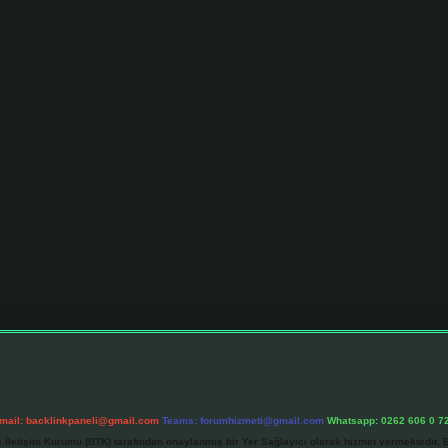
mail:
backlinkpaneli@gmail.com
Teams:
forumhizmeti@gmail.com
Whatsapp: 0262 606 0 7
e İletişim Kurumu (BTK) tarafından onaylanmış bir Yer Sağlayıcı olarak hizmet vermektedir. B