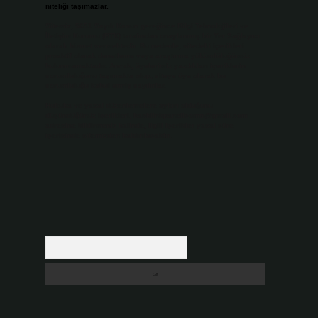
niteliği taşımazlar.
Sitemiz, 5651 Sayılı Kanun gereğince Bilgi Teknolojileri ve
İletişim Kurumu (BTK) tarafından onaylanmış bir Yer Sağlayıcı
olarak hizmet vermektedir. Bu nedenle, sitedeki içerikleri
proaktif olarak denetleme veya araştırma yükümlülüğümüz
bulunmamaktadır. Ancak, üyelerimiz yazdıkları içeriklerin
sorumluluğunu taşımakta olup, siteye üye olarak bu
sorumluluğu kabul etmiş sayılırlar.
Hukuka ve yasal düzenlemelere aykırı olduğunu
düşündüğünüz içerikleri,
backlinkpanelicomtr@gmail.com
adresine bildirmeniz halinde, ilgili içerikler yasal süre
içerisinde sitemizden kaldırılacaktır.
Arama