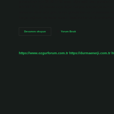
şubelerimiz için 08:30-17:00 arası, öğle tatili olan şubeleri
MADDE 37 – (1) Gazete veya diğer iletişim araçlarıyla alıcısına
adresleri dâhil otuz gün, kurye gönderileri ve uluslararası AP
Kargo dağıtımı ne kadar sürer? HataÜrünler ve HizmetlerK
Ptt
Devamını okuyun
Yorum Bırak
Kargo
Dağıtımı
Kaç
Gün
Sürer
https://www.ozgurforum.com.tr
https://durmaenerji.com.tr
h