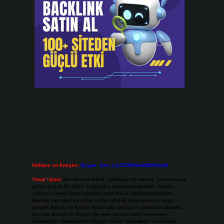
Reklam ve İletişim:
Skype: live:.cid.575569c608265c69
Yasal Uyarı:
Bu internet sitesi, herhangi bir marka, kurum veya
şahıs şirketi ile hiçbir bağlantısı bulunmamaktadır. Sitede
yalnızca kendi hazırladığımız makaleler paylaşılmaktadır.
Burada yer alan içerikler haber niteliği taşımamakta olup,
gerçek kurum ve kişiler hakkında paylaşım yapılmamaktadır.
Gerçek kurum ve kişiler ile isim benzerlikleri tamamen
tesadüfidir. Sitemizdeki bilgiler taslak halindedir ve tavsiye