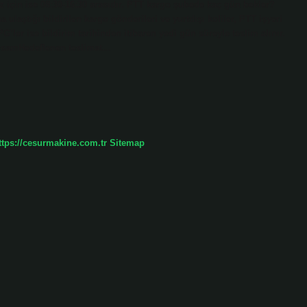
miz için ise 08:30-16:30 arasıdır. PTT kargo şubede kaç gün bekler?
 ulaştığı bildirilen kargo gönderileri ve yurtdışı koliler, PTT işyeri
G’ler ise bildirim tarihinden itibaren yedi gün süreyle teslim alınır.
apsamHedeflenen teslimat…
ttps://cesurmakine.com.tr
Sitemap