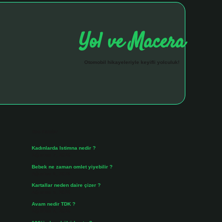
Yol ve Macera
Otomobil hikayeleriyle keyifli yolculuk!
Sidebar
hiltonbet giriş 
Son Yazılar
Kadınlarda Istimna nedir ?
Ağustos 7, 2026
Bebek ne zaman omlet yiyebilir ?
Ağustos 6, 2026
Kartallar neden daire çizer ?
Ağustos 5, 2026
Avam nedir TDK ?
Ağustos 4, 2026