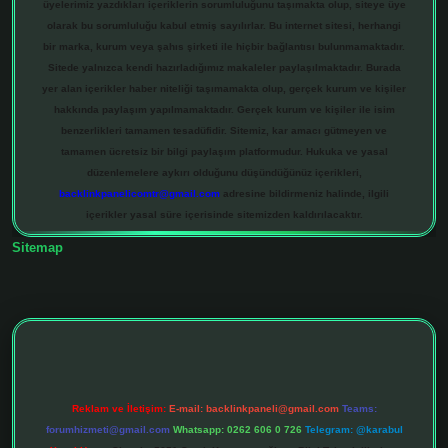
üyelerimiz yazdıkları içeriklerin sorumluluğunu taşımakta olup, siteye üye
olarak bu sorumluluğu kabul etmiş sayılırlar. Bu internet sitesi, herhangi
bir marka, kurum veya şahıs şirketi ile hiçbir bağlantısı bulunmamaktadır.
Sitede yalnızca kendi hazırladığımız makaleler paylaşılmaktadır. Burada
yer alan içerikler haber niteliği taşımamakta olup, gerçek kurum ve kişiler
hakkında paylaşım yapılmamaktadır. Gerçek kurum ve kişiler ile isim
benzerlikleri tamamen tesadüfidir. Sitemiz, kar amacı gütmeyen ve
tamamen ücretsiz bir bilgi paylaşım platformudur. Hukuka ve yasal
düzenlemelere aykırı olduğunu düşündüğünüz içerikleri,
backlinkpanelicomtr@gmail.com
adresine bildirmeniz halinde, ilgili
içerikler yasal süre içerisinde sitemizden kaldırılacaktır.
Sitemap
iltonbet giriş adresi
tulipbett.net
Reklam ve İletişim:
E-mail:
backlinkpaneli@gmail.com
Teams:
forumhizmeti@gmail.com
Whatsapp: 0262 606 0 726
Telegram: @karabul