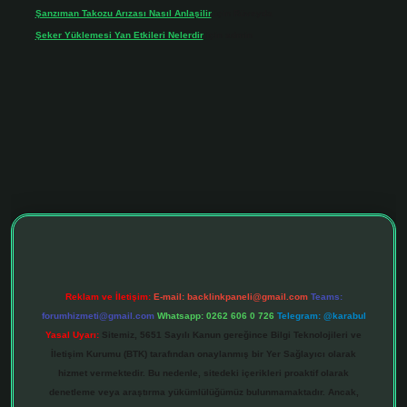
Şanzıman Takozu Arızası Nasıl Anlaşilir
için
Rüveyda
Şeker Yüklemesi Yan Etkileri Nelerdir
için
admin
iltonbet giriş adresi
tulipbett.net
Reklam ve İletişim:
E-mail:
backlinkpaneli@gmail.com
Teams:
forumhizmeti@gmail.com
Whatsapp: 0262 606 0 726
Telegram: @karabul
Yasal Uyarı:
Sitemiz, 5651 Sayılı Kanun gereğince Bilgi Teknolojileri ve
İletişim Kurumu (BTK) tarafından onaylanmış bir Yer Sağlayıcı olarak
hizmet vermektedir. Bu nedenle, sitedeki içerikleri proaktif olarak
denetleme veya araştırma yükümlülüğümüz bulunmamaktadır. Ancak,