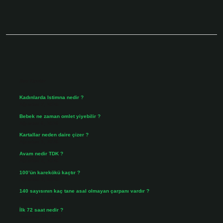
Sidebar
Son Yazılar
Kadınlarda Istimna nedir ?
Ağustos 7, 2026
Bebek ne zaman omlet yiyebilir ?
Ağustos 6, 2026
Kartallar neden daire çizer ?
Ağustos 5, 2026
Avam nedir TDK ?
Ağustos 4, 2026
100’ün karekökü kaçtır ?
Ağustos 3, 2026
140 sayısının kaç tane asal olmayan çarpanı vardır ?
Ağustos 3, 2026
İlk 72 saat nedir ?
Temmuz 31, 2026