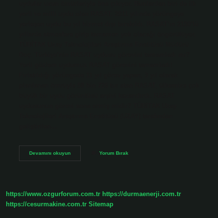
uydular uzun ömürleriyle öne çıkıyor. Bunlardan biri de ilk
yerli ve milli uydu olan RASAT. 2011 yılında yörüngeye
yerleşen uydu bu yıl hizmet dışı bırakıldı. RASAT’ın 2100’lü
yıllarda atmosfere girip tamamen yok olacağı öngörülüyor.
TÜBİTAK Uzay Teknolojileri Araştırma Enstitüsü Müdürü
Doç. Türkiye’nin RASAT uydusu görevini tamamladı mı?
Yerli gözlem uydumuz RASAT görevini tamamladı!
Fırlatıldığı yörüngede 11 yıl görev yapan, 3 yıl olarak
planlanan ömrüyle 58 bin 726 tur atan RASAT, ülkemize çok
büyük bir uydu görüntüsü arşivi kazandırdı. RASAT
uydusunun görevi sona ermiş midir? TÜBİTAK Uzay
Teknolojileri Araştırma Enstitüsü (UZAY) tarafından
geliştirilen…
Rasat
Devamını okuyun
Yorum Bırak
Uydusu
Görevini
Bitirdi
Mi
https://www.ozgurforum.com.tr
https://durmaenerji.com.tr
https://cesurmakine.com.tr
Sitemap