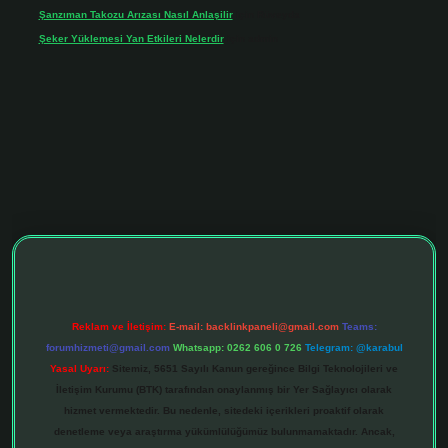
Şanzıman Takozu Arızası Nasıl Anlaşilir
için
Rüveyda
Şeker Yüklemesi Yan Etkileri Nelerdir
için
admin
tonbet giriş adresi
tulipbett.net
Reklam ve İletişim:
E-mail:
backlinkpaneli@gmail.com
Teams:
forumhizmeti@gmail.com
Whatsapp: 0262 606 0 726
Telegram: @karabul
Yasal Uyarı:
Sitemiz, 5651 Sayılı Kanun gereğince Bilgi Teknolojileri ve
İletişim Kurumu (BTK) tarafından onaylanmış bir Yer Sağlayıcı olarak
hizmet vermektedir. Bu nedenle, sitedeki içerikleri proaktif olarak
denetleme veya araştırma yükümlülüğümüz bulunmamaktadır. Ancak,