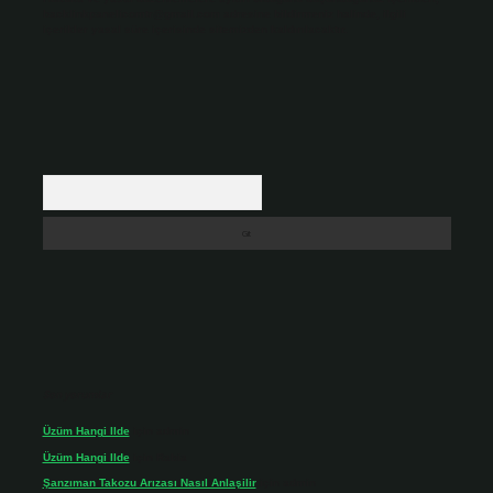
backlinkpanelicomtr@gmail.com
adresine bildirmeniz halinde, ilgili
içerikler yasal süre içerisinde sitemizden kaldırılacaktır.
Arama
Son yorumlar
Üzüm Hangi Ilde
için
admin
Üzüm Hangi Ilde
için
Rabia
Şanzıman Takozu Arızası Nasıl Anlaşilir
için
admin