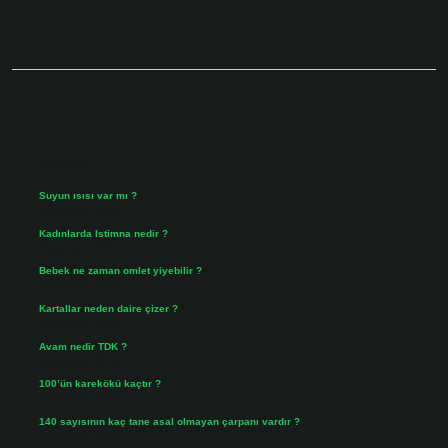
Sidebar
Son Yazılar
Suyun ısısı var mı ?
Ağustos 8, 2026
Kadınlarda Istimna nedir ?
Ağustos 7, 2026
Bebek ne zaman omlet yiyebilir ?
Ağustos 6, 2026
Kartallar neden daire çizer ?
Ağustos 5, 2026
Avam nedir TDK ?
Ağustos 4, 2026
100’ün karekökü kaçtır ?
Ağustos 3, 2026
140 sayısının kaç tane asal olmayan çarpanı vardır ?
Ağustos 3, 2026