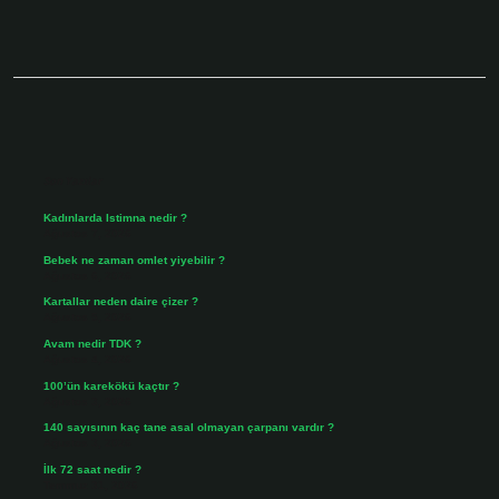
Sidebar
Son Yazılar
Kadınlarda Istimna nedir ?
Ağustos 7, 2026
Bebek ne zaman omlet yiyebilir ?
Ağustos 6, 2026
Kartallar neden daire çizer ?
Ağustos 5, 2026
Avam nedir TDK ?
Ağustos 4, 2026
100’ün karekökü kaçtır ?
Ağustos 3, 2026
140 sayısının kaç tane asal olmayan çarpanı vardır ?
Ağustos 3, 2026
İlk 72 saat nedir ?
Temmuz 31, 2026