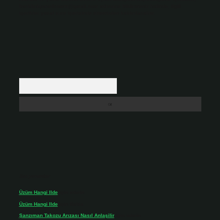
backlinkpanelicomtr@gmail.com
adresine bildirmeniz halinde, ilgili
içerikler yasal süre içerisinde sitemizden kaldırılacaktır.
Arama
Son yorumlar
Üzüm Hangi Ilde
için
admin
Üzüm Hangi Ilde
için
Rabia
Şanzıman Takozu Arızası Nasıl Anlaşilir
için
admin