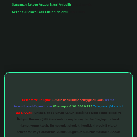
Şanzıman Takozu Arızası Nasıl Anlaşilir
için
Rüveyda
Şeker Yüklemesi Yan Etkileri Nelerdir
için
admin
ltonbet giriş adresi
tulipbett.net
Reklam ve İletişim:
E-mail:
backlinkpaneli@gmail.com
Teams:
forumhizmeti@gmail.com
Whatsapp: 0262 606 0 726
Telegram: @karabul
Yasal Uyarı:
Sitemiz, 5651 Sayılı Kanun gereğince Bilgi Teknolojileri ve
İletişim Kurumu (BTK) tarafından onaylanmış bir Yer Sağlayıcı olarak
hizmet vermektedir. Bu nedenle, sitedeki içerikleri proaktif olarak
denetleme veya araştırma yükümlülüğümüz bulunmamaktadır. Ancak,