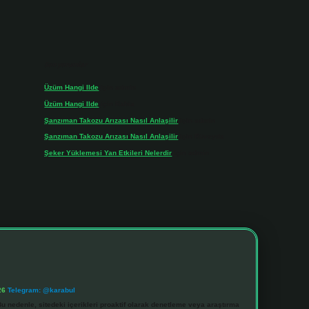
Son yorumlar
Üzüm Hangi Ilde
için
admin
Üzüm Hangi Ilde
için
Rabia
Şanzıman Takozu Arızası Nasıl Anlaşilir
için
admin
Şanzıman Takozu Arızası Nasıl Anlaşilir
için
Rüveyda
Şeker Yüklemesi Yan Etkileri Nelerdir
için
admin
26
Telegram: @karabul
u nedenle, sitedeki içerikleri proaktif olarak denetleme veya araştırma