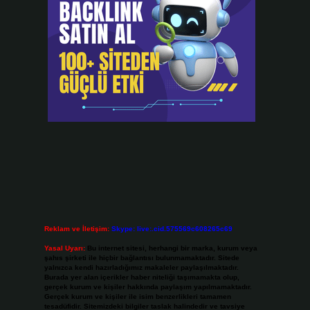
Reklam ve İletişim:
Skype: live:.cid.575569c608265c69
Yasal Uyarı:
Bu internet sitesi, herhangi bir marka, kurum veya
şahıs şirketi ile hiçbir bağlantısı bulunmamaktadır. Sitede
yalnızca kendi hazırladığımız makaleler paylaşılmaktadır.
Burada yer alan içerikler haber niteliği taşımamakta olup,
gerçek kurum ve kişiler hakkında paylaşım yapılmamaktadır.
Gerçek kurum ve kişiler ile isim benzerlikleri tamamen
tesadüfidir. Sitemizdeki bilgiler taslak halindedir ve tavsiye