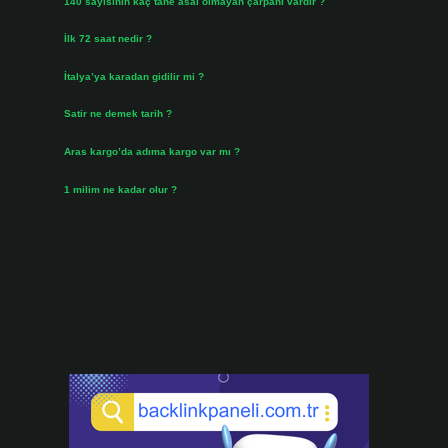
140 sayısının kaç tane asal olmayan çarpanı vardır ?
Ağustos 3, 2026
İlk 72 saat nedir ?
Temmuz 31, 2026
İtalya’ya karadan gidilir mi ?
Temmuz 30, 2026
Satir ne demek tarih ?
Temmuz 25, 2026
Aras kargo’da adıma kargo var mı ?
Temmuz 25, 2026
1 milim ne kadar olur ?
Temmuz 24, 2026