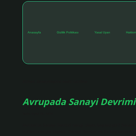
Anasayfa
Gizlilik Politikası
Yasal Uyarı
Hakkım
Etiket:
Sanayileşme nedir tarihte
Avrupada Sanayi Devrimi 
Tarih: Eylül 29, 2024
Avrupa’da Sanayi Devrimi hangi olayla başlamıştır? Sanayi D
kullanılmasıyla başladı. Sanayi Devrimi ne ile başlamıştır? B