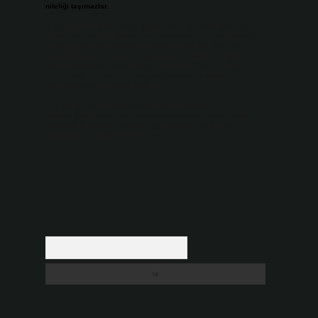
niteliği taşımazlar.
Sitemiz, 5651 Sayılı Kanun gereğince Bilgi Teknolojileri ve
İletişim Kurumu (BTK) tarafından onaylanmış bir Yer Sağlayıcı
olarak hizmet vermektedir. Bu nedenle, sitedeki içerikleri
proaktif olarak denetleme veya araştırma yükümlülüğümüz
bulunmamaktadır. Ancak, üyelerimiz yazdıkları içeriklerin
sorumluluğunu taşımakta olup, siteye üye olarak bu
sorumluluğu kabul etmiş sayılırlar.
Hukuka ve yasal düzenlemelere aykırı olduğunu
düşündüğünüz içerikleri,
backlinkpanelicomtr@gmail.com
adresine bildirmeniz halinde, ilgili içerikler yasal süre
içerisinde sitemizden kaldırılacaktır.
Arama