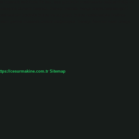
 insanlık tarihinde ilk kez, kas gücünün makinelerle değiştirildiği ve
neleşme dönemi başladı. Sanayi inkılabı hangi olayla başlamıştır? 1.
 makinesinin icadıyla buhar ve su gücü, buhar makinesiyle üretime
üretim yerine mekanik üretim doğmuştur. Sanayi Devrimi nasıl ortaya
ttps://cesurmakine.com.tr
Sitemap