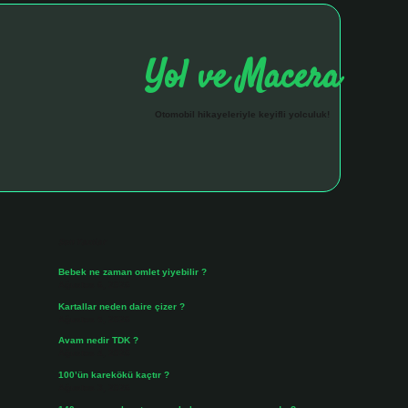
Yol ve Macera
Otomobil hikayeleriyle keyifli yolculuk!
Sidebar
hiltonbet giriş adresi
tulipbett.ne
Son Yazılar
Bebek ne zaman omlet yiyebilir ?
Ağustos 6, 2026
Kartallar neden daire çizer ?
Ağustos 5, 2026
Avam nedir TDK ?
Ağustos 4, 2026
100’ün karekökü kaçtır ?
Ağustos 3, 2026