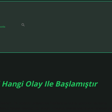
ızda
Hangi Olay Ile Başlamıştır
evrimi, 18. yüzyılın ortalarında İngiltere’de buhar gücünün sanayide
irinci Sanayi Devrimi, 18. yüzyıl. Yüzyılın ortalarında Büyük Britanya’da