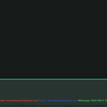
mail:
backlinkpaneli@gmail.com
Teams:
forumhizmeti@gmail.com
Whatsapp: 0262 606 0 7
e İletişim Kurumu (BTK) tarafından onaylanmış bir Yer Sağlayıcı olarak hizmet vermektedir. B