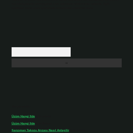
backlinkpanelicomtr@gmail.com
adresine bildirmeniz halinde, ilgili
içerikler yasal süre içerisinde sitemizden kaldırılacaktır.
Arama
Son yorumlar
Üzüm Hangi Ilde
için
admin
Üzüm Hangi Ilde
için
Rabia
Şanzıman Takozu Arızası Nasıl Anlaşilir
için
admin