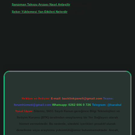
Şanzıman Takozu Arızası Nasıl Anlaşilir
için
Rüveyda
Şeker Yüklemesi Yan Etkileri Nelerdir
için
admin
iltonbet giriş adresi
tulipbett.net
Reklam ve İletişim:
E-mail:
backlinkpaneli@gmail.com
Teams:
forumhizmeti@gmail.com
Whatsapp: 0262 606 0 726
Telegram: @karabul
Yasal Uyarı:
Sitemiz, 5651 Sayılı Kanun gereğince Bilgi Teknolojileri ve
İletişim Kurumu (BTK) tarafından onaylanmış bir Yer Sağlayıcı olarak
hizmet vermektedir. Bu nedenle, sitedeki içerikleri proaktif olarak
denetleme veya araştırma yükümlülüğümüz bulunmamaktadır. Ancak,