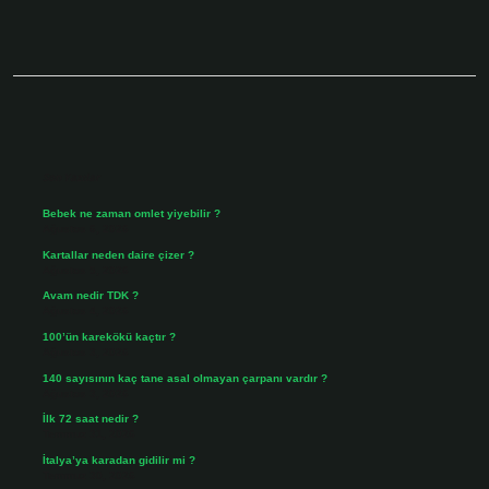
Sidebar
Son Yazılar
Bebek ne zaman omlet yiyebilir ?
Ağustos 6, 2026
Kartallar neden daire çizer ?
Ağustos 5, 2026
Avam nedir TDK ?
Ağustos 4, 2026
100’ün karekökü kaçtır ?
Ağustos 3, 2026
140 sayısının kaç tane asal olmayan çarpanı vardır ?
Ağustos 3, 2026
İlk 72 saat nedir ?
Temmuz 31, 2026
İtalya’ya karadan gidilir mi ?
Temmuz 30, 2026