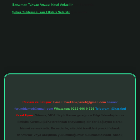
Şanzıman Takozu Arızası Nasıl Anlaşilir
için
Rüveyda
Şeker Yüklemesi Yan Etkileri Nelerdir
için
admin
iltonbet giriş adresi
tulipbett.net
Reklam ve İletişim:
E-mail:
backlinkpaneli@gmail.com
Teams:
forumhizmeti@gmail.com
Whatsapp: 0262 606 0 726
Telegram: @karabul
Yasal Uyarı:
Sitemiz, 5651 Sayılı Kanun gereğince Bilgi Teknolojileri ve
İletişim Kurumu (BTK) tarafından onaylanmış bir Yer Sağlayıcı olarak
hizmet vermektedir. Bu nedenle, sitedeki içerikleri proaktif olarak
denetleme veya araştırma yükümlülüğümüz bulunmamaktadır. Ancak,