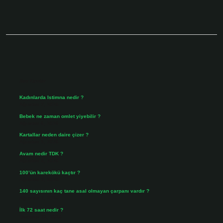
Sidebar
Son Yazılar
Kadınlarda Istimna nedir ?
Ağustos 7, 2026
Bebek ne zaman omlet yiyebilir ?
Ağustos 6, 2026
Kartallar neden daire çizer ?
Ağustos 5, 2026
Avam nedir TDK ?
Ağustos 4, 2026
100’ün karekökü kaçtır ?
Ağustos 3, 2026
140 sayısının kaç tane asal olmayan çarpanı vardır ?
Ağustos 3, 2026
İlk 72 saat nedir ?
Temmuz 31, 2026