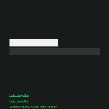
backlinkpanelicomtr@gmail.com
adresine bildirmeniz halinde, ilgili
içerikler yasal süre içerisinde sitemizden kaldırılacaktır.
Arama
Son yorumlar
Üzüm Hangi Ilde
için
admin
Üzüm Hangi Ilde
için
Rabia
Şanzıman Takozu Arızası Nasıl Anlaşilir
için
admin