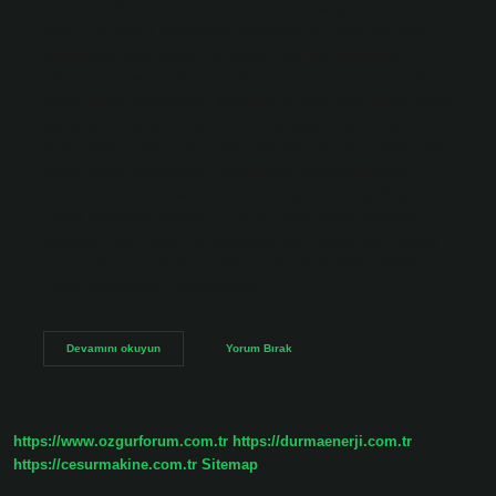
biçimidir. Şiirde veya düzyazıda uyum yaratmak için aynı
sesi veya heceyi tekrarlamaya aliterasyon denir. Örneğin:
Sabahleyin gökyüzünü ve denizi izlemeye başladım.
Aliterasyon nasıl anlaşılır? Aliterasyon, aynı ünsüz sesin
tekrar tekrar edilmesidir; asonans ise aynı ünlü sesin tekrar
tekrar edilmesidir.12 Mart 2016Aliterasyon, aynı ünsüz
sesin tekrar tekrar edilmesidir; asonans ise aynı ünlü sesin
tekrar tekrar edilmesidir. Aliterasyon nerede kullanılır?
Edebi aliterasyon, halk önünde konuşma ve retorik gibi
çeşitli alanlarda kullanılır. Ayrıca, dinleyicilere aciliyet
duygusu veya başka bir duygusal etki iletmek için hitabet
sanatında sanatsal bir sınırlama olarak da kullanılabilir.
Edebi aliterasyon, halk önünde…
Aliterasyon
Devamını okuyun
Yorum Bırak
Nedir
Müzik
https://www.ozgurforum.com.tr
https://durmaenerji.com.tr
https://cesurmakine.com.tr
Sitemap