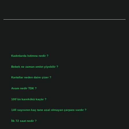
Sidebar
Son Yazılar
Kadınlarda Istimna nedir ?
Ağustos 7, 2026
Bebek ne zaman omlet yiyebilir ?
Ağustos 6, 2026
Kartallar neden daire çizer ?
Ağustos 5, 2026
Avam nedir TDK ?
Ağustos 4, 2026
100’ün karekökü kaçtır ?
Ağustos 3, 2026
140 sayısının kaç tane asal olmayan çarpanı vardır ?
Ağustos 3, 2026
İlk 72 saat nedir ?
Temmuz 31, 2026