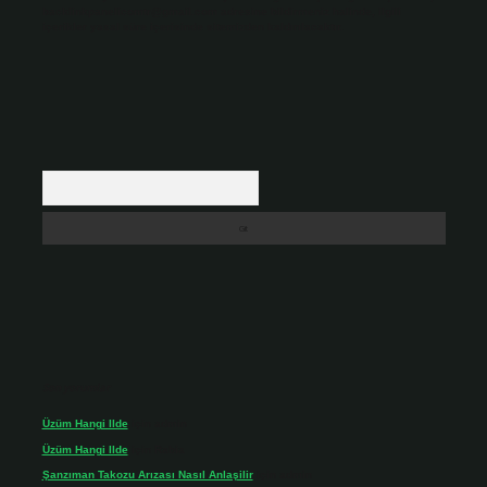
backlinkpanelicomtr@gmail.com
adresine bildirmeniz halinde, ilgili
içerikler yasal süre içerisinde sitemizden kaldırılacaktır.
Arama
Son yorumlar
Üzüm Hangi Ilde
için
admin
Üzüm Hangi Ilde
için
Rabia
Şanzıman Takozu Arızası Nasıl Anlaşilir
için
admin