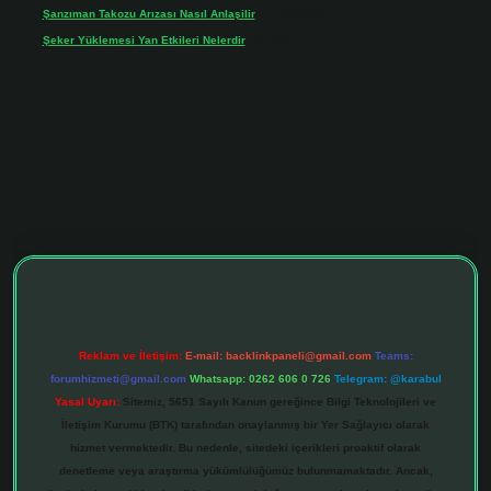
Şanzıman Takozu Arızası Nasıl Anlaşilir
için
Rüveyda
Şeker Yüklemesi Yan Etkileri Nelerdir
için
admin
tonbet giriş adresi
tulipbett.net
Reklam ve İletişim:
E-mail:
backlinkpaneli@gmail.com
Teams:
forumhizmeti@gmail.com
Whatsapp: 0262 606 0 726
Telegram: @karabul
Yasal Uyarı:
Sitemiz, 5651 Sayılı Kanun gereğince Bilgi Teknolojileri ve
İletişim Kurumu (BTK) tarafından onaylanmış bir Yer Sağlayıcı olarak
hizmet vermektedir. Bu nedenle, sitedeki içerikleri proaktif olarak
denetleme veya araştırma yükümlülüğümüz bulunmamaktadır. Ancak,