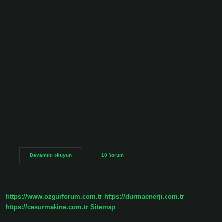
Şeker yüklemesinin yan etkileri var mı? Şeker yükleme
testinin yan etkileri nelerdir? Şeker yükleme testinin çok az
yan etkisi vardır. En yaygın yan etkiler mide bulantısı ve
kusmadır. Şeker yüklemesi yapıldıktan sonra nelere dikkat
edilmeli? Test, üç saat boyunca 100 gr glikoz ile
tekrarlanmalıdır. Üç saatlik egzersizden sonra, anne
adayının gebelik diyabeti olup olmadığı belirlenir. Glikoz
tolerans testinden sonra, anne adayı bu süre zarfında aşırı
fiziksel aktivitede bulunmamalı veya hiçbir şey
yememelidir. 75 gr şeker yüklemesi bebeğe zararlı mı?
Uzmanlarımız, bu testin uluslararası alanda kabul görmüş
bir uygulama olduğunu ve test için verilen 50-75 gram
şekerin bebeğe zarar vermeyeceğini açıklıyor.…
Şeker
Devamını okuyun
10 Yorum
Yüklemesi
Yan
Etkileri
Nelerdir
https://www.ozgurforum.com.tr
https://durmaenerji.com.tr
https://cesurmakine.com.tr
Sitemap