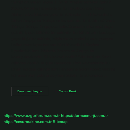
(Siirt)Konuşmacı sayısı 1. Siirtli Araplar nereden geldi?
1923-1954 yılları arasında Siirt il müftüsü olan Ömer
Atalay’ın bu kitabına göre, Siirt Arapları Türk kökenlidir.
Dilleri Arapça ve Türkçenin karışımıdır. Siirt dili ne? Siirt,
Türkçe, Kürtçe, Arapça ve hatta Zazaca’nın konuşulduğu
çok dilli, çok kültürlü bir şehirdir. Bu kültürlerin kardeşçe
yaşatıldığı bu şehirde, köylerde ve mahallelerde yaşayan
halkın neredeyse tamamı Kürt kökenlidir. Baykan
ilçesindeki bazı köylerde Zazaca ve Arapça da
konuşulmaktadır. Siirt kökeni nedir? Siirt isminin Sami
dilinden geldiği düşünülmektedir. Bazı kaynaklarda bu
ismin Keldani dilinde şehir anlamına gelen Keert (Kaa’rat)
kelimesinden geldiği söylenmektedir. Siirt kelimesi…
Siirt
Devamını okuyun
Yorum Bırak
Arapçası
Hangi
Lehçe
https://www.ozgurforum.com.tr
https://durmaenerji.com.tr
https://cesurmakine.com.tr
Sitemap