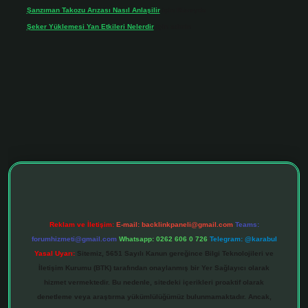
Şanzıman Takozu Arızası Nasıl Anlaşilir
için
Rüveyda
Şeker Yüklemesi Yan Etkileri Nelerdir
için
admin
Reklam ve İletişim:
E-mail:
backlinkpaneli@gmail.com
Teams:
forumhizmeti@gmail.com
Whatsapp: 0262 606 0 726
Telegram: @karabul
Yasal Uyarı:
Sitemiz, 5651 Sayılı Kanun gereğince Bilgi Teknolojileri ve
İletişim Kurumu (BTK) tarafından onaylanmış bir Yer Sağlayıcı olarak
hizmet vermektedir. Bu nedenle, sitedeki içerikleri proaktif olarak
denetleme veya araştırma yükümlülüğümüz bulunmamaktadır. Ancak,