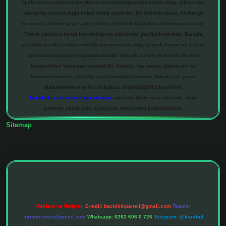
üyelerimiz yazdıkları içeriklerin sorumluluğunu taşımakta olup, siteye üye
olarak bu sorumluluğu kabul etmiş sayılırlar. Bu internet sitesi, herhangi
bir marka, kurum veya şahıs şirketi ile hiçbir bağlantısı bulunmamaktadır.
Sitede yalnızca kendi hazırladığımız makaleler paylaşılmaktadır. Burada
yer alan içerikler haber niteliği taşımamakta olup, gerçek kurum ve kişiler
hakkında paylaşım yapılmamaktadır. Gerçek kurum ve kişiler ile isim
benzerlikleri tamamen tesadüfidir. Sitemiz, kar amacı gütmeyen ve
tamamen ücretsiz bir bilgi paylaşım platformudur. Hukuka ve yasal
düzenlemelere aykırı olduğunu düşündüğünüz içerikleri,
backlinkpanelicomtr@gmail.com
adresine bildirmeniz halinde, ilgili
içerikler yasal süre içerisinde sitemizden kaldırılacaktır.
Sitemap
Reklam ve İletişim:
E-mail:
backlinkpaneli@gmail.com
Teams:
forumhizmeti@gmail.com
Whatsapp: 0262 606 0 726
Telegram: @karabul