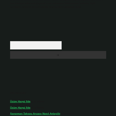
backlinkpanelicomtr@gmail.com
adresine bildirmeniz halinde, ilgili
içerikler yasal süre içerisinde sitemizden kaldırılacaktır.
Arama
Son yorumlar
Üzüm Hangi Ilde
için
admin
Üzüm Hangi Ilde
için
Rabia
Şanzıman Takozu Arızası Nasıl Anlaşilir
için
admin