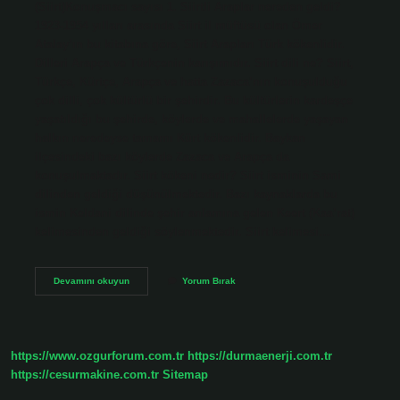
(Siirt)Konuşmacı sayısı 1. Siirtli Araplar nereden geldi?
1923-1954 yılları arasında Siirt il müftüsü olan Ömer
Atalay’ın bu kitabına göre, Siirt Arapları Türk kökenlidir.
Dilleri Arapça ve Türkçenin karışımıdır. Siirt dili ne? Siirt,
Türkçe, Kürtçe, Arapça ve hatta Zazaca’nın konuşulduğu
çok dilli, çok kültürlü bir şehirdir. Bu kültürlerin kardeşçe
yaşatıldığı bu şehirde, köylerde ve mahallelerde yaşayan
halkın neredeyse tamamı Kürt kökenlidir. Baykan
ilçesindeki bazı köylerde Zazaca ve Arapça da
konuşulmaktadır. Siirt kökeni nedir? Siirt isminin Sami
dilinden geldiği düşünülmektedir. Bazı kaynaklarda bu
ismin Keldani dilinde şehir anlamına gelen Keert (Kaa’rat)
kelimesinden geldiği söylenmektedir. Siirt kelimesi…
Siirt
Devamını okuyun
Yorum Bırak
Arapçası
Hangi
Lehçe
https://www.ozgurforum.com.tr
https://durmaenerji.com.tr
https://cesurmakine.com.tr
Sitemap