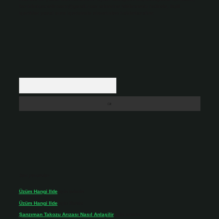
backlinkpanelicomtr@gmail.com
adresine bildirmeniz halinde, ilgili
içerikler yasal süre içerisinde sitemizden kaldırılacaktır.
Arama
Son yorumlar
Üzüm Hangi Ilde
için
admin
Üzüm Hangi Ilde
için
Rabia
Şanzıman Takozu Arızası Nasıl Anlaşilir
için
admin