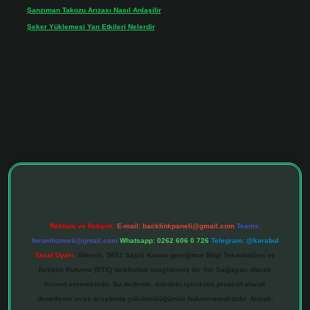
Şanzıman Takozu Arızası Nasıl Anlaşilir
için
Rüveyda
Şeker Yüklemesi Yan Etkileri Nelerdir
için
admin
ltonbet giriş adresi
tulipbett.net
Reklam ve İletişim:
E-mail:
backlinkpaneli@gmail.com
Teams:
forumhizmeti@gmail.com
Whatsapp: 0262 606 0 726
Telegram: @karabul
Yasal Uyarı:
Sitemiz, 5651 Sayılı Kanun gereğince Bilgi Teknolojileri ve
İletişim Kurumu (BTK) tarafından onaylanmış bir Yer Sağlayıcı olarak
hizmet vermektedir. Bu nedenle, sitedeki içerikleri proaktif olarak
denetleme veya araştırma yükümlülüğümüz bulunmamaktadır. Ancak,