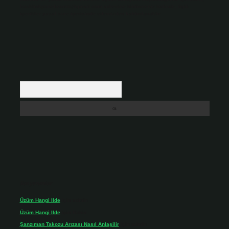
backlinkpanelicomtr@gmail.com
adresine bildirmeniz halinde, ilgili
içerikler yasal süre içerisinde sitemizden kaldırılacaktır.
Arama
Son yorumlar
Üzüm Hangi Ilde
için
admin
Üzüm Hangi Ilde
için
Rabia
Şanzıman Takozu Arızası Nasıl Anlaşilir
için
admin