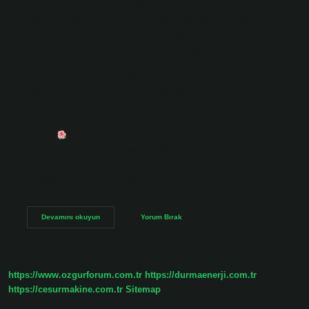
ikincil ilerleme gibi yıllık tahmin tekniklerinden biridir. Bu
atölyede, Karma Astrolojisindeki bu tekniğin inceliklerini
öğreneceksiniz; bunu örneklerle destekleyeceğiz ve
tahminler hakkındaki bilgimizi genişleteceğiz. Solar
haritası neyi gösterir? Evlilik veya ciddi bir ilişki
potansiyeli, Güneş Haritaları adını verdiğimiz yıllık haritalar
aracılığıyla görülebilir. Güneş Haritası, bu yıl doğum
gününüzde hangi geçiş etkisine sahip olduğunuzu ve geçiş
etkisinin 1. yılınızı nasıl etkileyeceğini gösterir. Solar ASC
nedir?
ASC (Yükselen) Güneş Dönüşü Haritalarında – SR
haritasında, doğum haritanızdaki ASC’yi kesen herhangi bir
ev, o evin o yıl yükseldiği anlamına gelir. Örneğin; SR
haritasında, ASC 22° Terazi’dir…
Solar
Devamını okuyun
Yorum Bırak
Arc
Neyi
Gösterir
https://www.ozgurforum.com.tr
https://durmaenerji.com.tr
https://cesurmakine.com.tr
Sitemap