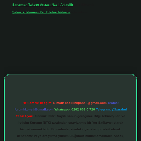
Şanzıman Takozu Arızası Nasıl Anlaşilir
için
Rüveyda
Şeker Yüklemesi Yan Etkileri Nelerdir
için
admin
iltonbet giriş adresi
tulipbett.net
Reklam ve İletişim:
E-mail:
backlinkpaneli@gmail.com
Teams:
forumhizmeti@gmail.com
Whatsapp: 0262 606 0 726
Telegram: @karabul
Yasal Uyarı:
Sitemiz, 5651 Sayılı Kanun gereğince Bilgi Teknolojileri ve
İletişim Kurumu (BTK) tarafından onaylanmış bir Yer Sağlayıcı olarak
hizmet vermektedir. Bu nedenle, sitedeki içerikleri proaktif olarak
denetleme veya araştırma yükümlülüğümüz bulunmamaktadır. Ancak,