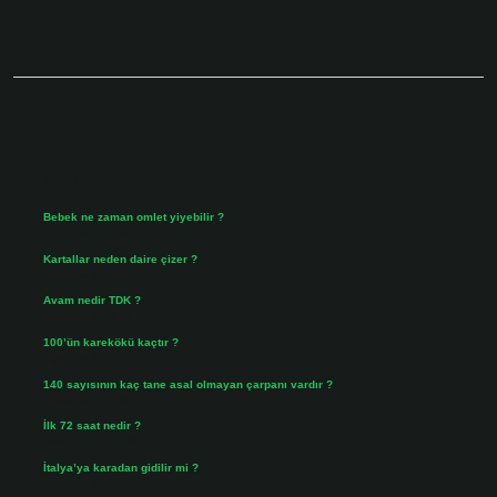
Sidebar
Son Yazılar
Bebek ne zaman omlet yiyebilir ?
Ağustos 6, 2026
Kartallar neden daire çizer ?
Ağustos 5, 2026
Avam nedir TDK ?
Ağustos 4, 2026
100’ün karekökü kaçtır ?
Ağustos 3, 2026
140 sayısının kaç tane asal olmayan çarpanı vardır ?
Ağustos 3, 2026
İlk 72 saat nedir ?
Temmuz 31, 2026
İtalya’ya karadan gidilir mi ?
Temmuz 30, 2026