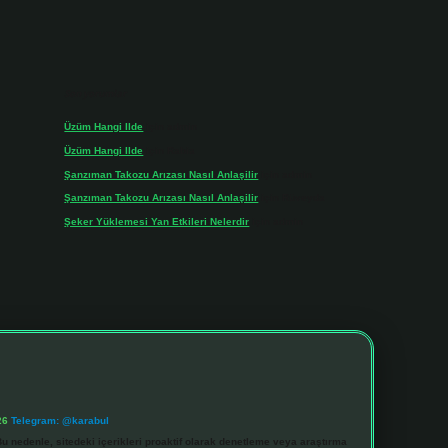
Son yorumlar
Üzüm Hangi Ilde
için
admin
Üzüm Hangi Ilde
için
Rabia
Şanzıman Takozu Arızası Nasıl Anlaşilir
için
admin
Şanzıman Takozu Arızası Nasıl Anlaşilir
için
Rüveyda
Şeker Yüklemesi Yan Etkileri Nelerdir
için
admin
26
Telegram: @karabul
u nedenle, sitedeki içerikleri proaktif olarak denetleme veya araştırma