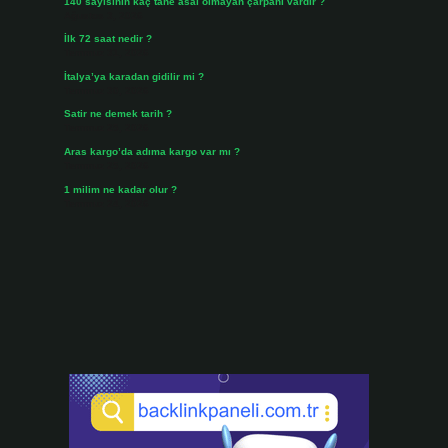
140 sayısının kaç tane asal olmayan çarpanı vardır ?
Ağustos 3, 2026
İlk 72 saat nedir ?
Temmuz 31, 2026
İtalya’ya karadan gidilir mi ?
Temmuz 30, 2026
Satir ne demek tarih ?
Temmuz 25, 2026
Aras kargo’da adıma kargo var mı ?
Temmuz 25, 2026
1 milim ne kadar olur ?
Temmuz 24, 2026