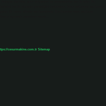
önleyen tişörtler, spor sütyenleri ve sweatshirtler tercih edin. Bu
tlerini tercih etmeniz gerektiğini hatırlatırız. Spor salonuna eşofmanla
 gelen ilk cevap elbette eşofmanlardır. Eşofmanlar veya eşofman
r. Ayrıca egzersiz yaparken esnek…
ttps://cesurmakine.com.tr
Sitemap