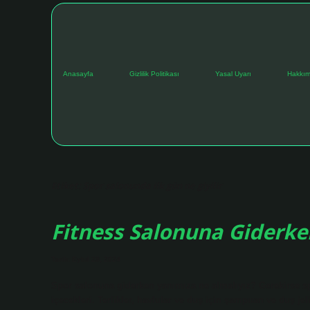
Anasayfa
Gizlilik Politikası
Yasal Uyarı
Hakkım
Etiket:
Spor salonunda ilk gün ne giyilir
Fitness Salonuna Giderken
Tarih: Eylül 28, 2024
Spor salonuna giderken yanımıza ne almalıyız? Gerekirse spor
içecekleri. Terlikler, havlular ve duş için şampuan ve duş j