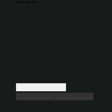
niteliği taşımazlar.
Sitemiz, 5651 Sayılı Kanun gereğince Bilgi Teknolojileri ve
İletişim Kurumu (BTK) tarafından onaylanmış bir Yer Sağlayıcı
olarak hizmet vermektedir. Bu nedenle, sitedeki içerikleri
proaktif olarak denetleme veya araştırma yükümlülüğümüz
bulunmamaktadır. Ancak, üyelerimiz yazdıkları içeriklerin
sorumluluğunu taşımakta olup, siteye üye olarak bu
sorumluluğu kabul etmiş sayılırlar.
Hukuka ve yasal düzenlemelere aykırı olduğunu
düşündüğünüz içerikleri,
backlinkpanelicomtr@gmail.com
adresine bildirmeniz halinde, ilgili içerikler yasal süre
içerisinde sitemizden kaldırılacaktır.
Arama