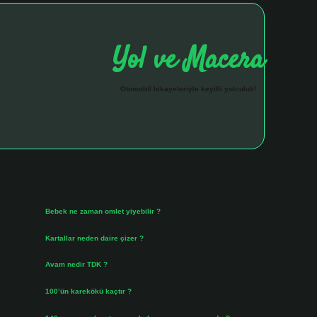
Yol ve Macera
Otomobil hikayeleriyle keyifli yolculuk!
Sidebar
hiltonbet giriş a
Son Yazılar
Bebek ne zaman omlet yiyebilir ?
Ağustos 6, 2026
Kartallar neden daire çizer ?
Ağustos 5, 2026
Avam nedir TDK ?
Ağustos 4, 2026
100’ün karekökü kaçtır ?
Ağustos 3, 2026