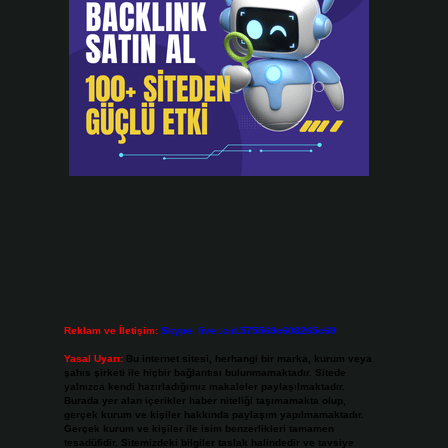
Reklam ve İletişim:
Skype: live:.cid.575569c608265c69
Yasal Uyarı:
Bu internet sitesi, herhangi bir marka, kurum veya
şahıs şirketi ile hiçbir bağlantısı bulunmamaktadır. Sitede
yalnızca kendi hazırladığımız makaleler paylaşılmaktadır.
Burada yer alan içerikler haber niteliği taşımamakta olup,
gerçek kurum ve kişiler hakkında paylaşım yapılmamaktadır.
Gerçek kurum ve kişiler ile isim benzerlikleri tamamen
tesadüfidir. Sitemizdeki bilgiler taslak halindedir ve tavsiye