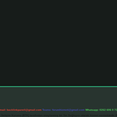
mail:
backlinkpaneli@gmail.com
Teams:
forumhizmeti@gmail.com
Whatsapp: 0262 606 0 7
e İletişim Kurumu (BTK) tarafından onaylanmış bir Yer Sağlayıcı olarak hizmet vermektedir. B