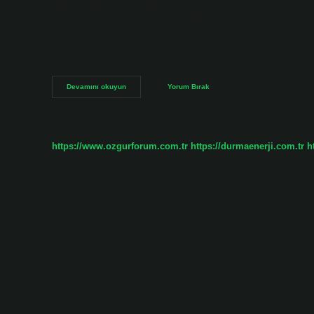
bakım ürünleri. Spor salonunda ilk gün ne giyilir? Terlemeyi 
durumda pamuk veya polyester gibi nefes alabilen spor kıyafe
gidilir mi? Spor salonuna ne giyilir diye sorulduğunda akla
takımları egzersiz sırasında ve sonrasında çok kullanışlıdı
Fitness
Devamını okuyun
Yorum Bırak
Salonuna
Giderken
Ne
Giyilir
https://www.ozgurforum.com.tr
https://durmaenerji.com.tr
h