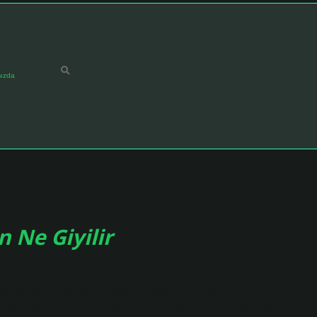
ızda
 Ne Giyilir
 kol bandı, eldiven ve dizlik. Su şişeleri, su şişeleri ve spor
eli gibi duş malzemeleri. Deodorant, nemlendirici ve güneş kremi gibi