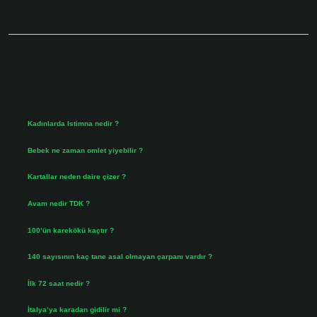
Sidebar
Son Yazılar
Kadınlarda Istimna nedir ?
Ağustos 7, 2026
Bebek ne zaman omlet yiyebilir ?
Ağustos 6, 2026
Kartallar neden daire çizer ?
Ağustos 5, 2026
Avam nedir TDK ?
Ağustos 4, 2026
100’ün karekökü kaçtır ?
Ağustos 3, 2026
140 sayısının kaç tane asal olmayan çarpanı vardır ?
Ağustos 3, 2026
İlk 72 saat nedir ?
Temmuz 31, 2026
İtalya’ya karadan gidilir mi ?