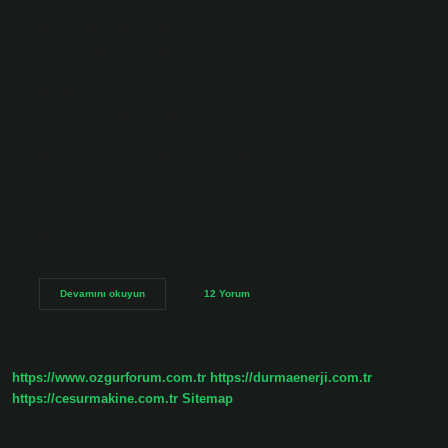
adlarına ve özelliklerine göre nasıl ayrılır: Tarih öncesi çağ
(M.Ö. 2.000.000) ve Mezolitik çağ (M.Ö. 10. yüzyıl). Tarih
öncesi çağlar neye göre isimlendirilir?  Tarih öncesi
dönemin genel özellikleri  Tarih öncesi dönemler,
kullanılan araç ve gereçlere göre isimlendirilir.  Her
toplum bu çağları doğru sırayla yaşamamıştır. (Etkileşim
yoluyla, bir çağdan diğerine, onu yaşamadan da
geçebilmişlerdir.) Tarih öncesi çağların sınıflandırılması
neye göre yapılmıştır? Tarih Öncesi Dönemlendirme /
Yazının ortaya çıkmasıyla başlayan tarihi dönemler, önemli
olaylar dikkate alınarak sınıflandırılır. / Taş Devri; • Eski Taş
(Paleolitik), Orta Taş (Mezolitik), • Yeni Taş (Neolitik).…
Tarih
Devamını okuyun
12 Yorum
Öncesi
Çağlar
Kaça
Ayrılır
Isimleri
https://www.ozgurforum.com.tr
https://durmaenerji.com.tr
https://cesurmakine.com.tr
Sitemap