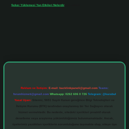
Şeker Yüklemesi Yan Etkileri Nelerdir
için
admin
hiltonbet giriş adresi
tulipbett.net
Reklam ve İletişim:
E-mail:
backlinkpaneli@gmail.com
Teams:
forumhizmeti@gmail.com
Whatsapp: 0262 606 0 726
Telegram: @karabul
Yasal Uyarı:
Sitemiz, 5651 Sayılı Kanun gereğince Bilgi Teknolojileri ve
İletişim Kurumu (BTK) tarafından onaylanmış bir Yer Sağlayıcı olarak
hizmet vermektedir. Bu nedenle, sitedeki içerikleri proaktif olarak
denetleme veya araştırma yükümlülüğümüz bulunmamaktadır. Ancak,
üyelerimiz yazdıkları içeriklerin sorumluluğunu taşımakta olup, siteye üye