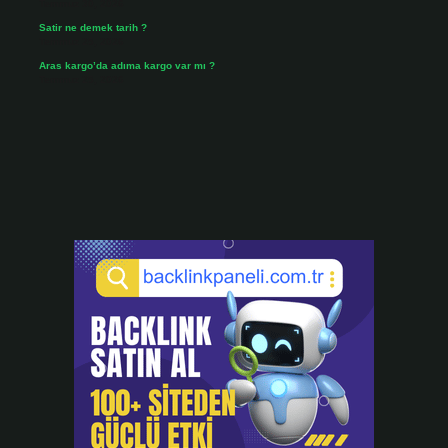
Temmuz 30, 2026
Satir ne demek tarih ?
Temmuz 25, 2026
Aras kargo’da adıma kargo var mı ?
Temmuz 25, 2026