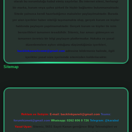
olarak bu sorumluluğu kabul etmiş sayılırlar. Bu internet sitesi, herhangi
bir marka, kurum veya şahıs şirketi ile hiçbir bağlantısı bulunmamaktadır.
Sitede yalnızca kendi hazırladığımız makaleler paylaşılmaktadır. Burada
yer alan içerikler haber niteliği taşımamakta olup, gerçek kurum ve kişiler
hakkında paylaşım yapılmamaktadır. Gerçek kurum ve kişiler ile isim
benzerlikleri tamamen tesadüfidir. Sitemiz, kar amacı gütmeyen ve
tamamen ücretsiz bir bilgi paylaşım platformudur. Hukuka ve yasal
düzenlemelere aykırı olduğunu düşündüğünüz içerikleri,
backlinkpanelicomtr@gmail.com
adresine bildirmeniz halinde, ilgili
içerikler yasal süre içerisinde sitemizden kaldırılacaktır.
Sitemap
hiltonbet giriş adresi
tulipbett.net
Reklam ve İletişim:
E-mail:
backlinkpaneli@gmail.com
Teams:
forumhizmeti@gmail.com
Whatsapp: 0262 606 0 726
Telegram: @karabul
Yasal Uyarı:
Sitemiz, 5651 Sayılı Kanun gereğince Bilgi Teknolojileri ve