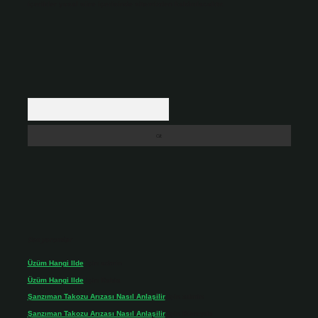
içerikler yasal süre içerisinde sitemizden kaldırılacaktır.
Arama
Son yorumlar
Üzüm Hangi Ilde
için
admin
Üzüm Hangi Ilde
için
Rabia
Şanzıman Takozu Arızası Nasıl Anlaşilir
için
admin
Şanzıman Takozu Arızası Nasıl Anlaşilir
için
Rüveyda