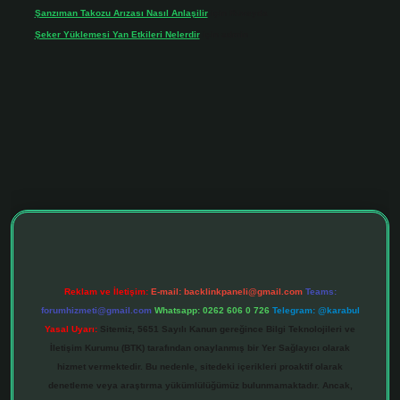
Şanzıman Takozu Arızası Nasıl Anlaşilir
için
Rüveyda
Şeker Yüklemesi Yan Etkileri Nelerdir
için
admin
ltonbet giriş adresi
tulipbett.net
Reklam ve İletişim:
E-mail:
backlinkpaneli@gmail.com
Teams:
forumhizmeti@gmail.com
Whatsapp: 0262 606 0 726
Telegram: @karabul
Yasal Uyarı:
Sitemiz, 5651 Sayılı Kanun gereğince Bilgi Teknolojileri ve
İletişim Kurumu (BTK) tarafından onaylanmış bir Yer Sağlayıcı olarak
hizmet vermektedir. Bu nedenle, sitedeki içerikleri proaktif olarak
denetleme veya araştırma yükümlülüğümüz bulunmamaktadır. Ancak,