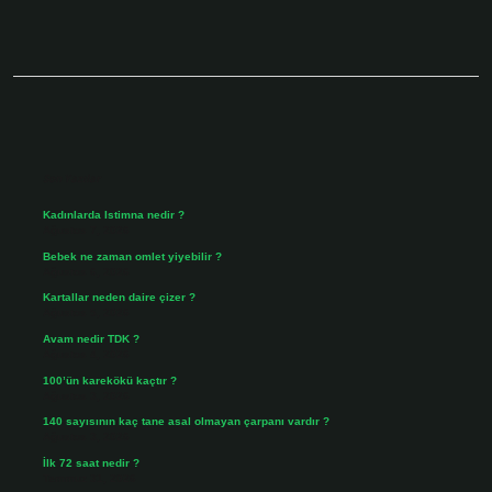
Sidebar
Son Yazılar
Kadınlarda Istimna nedir ?
Ağustos 7, 2026
Bebek ne zaman omlet yiyebilir ?
Ağustos 6, 2026
Kartallar neden daire çizer ?
Ağustos 5, 2026
Avam nedir TDK ?
Ağustos 4, 2026
100’ün karekökü kaçtır ?
Ağustos 3, 2026
140 sayısının kaç tane asal olmayan çarpanı vardır ?
Ağustos 3, 2026
İlk 72 saat nedir ?
Temmuz 31, 2026