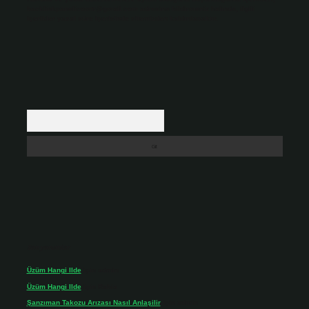
backlinkpanelicomtr@gmail.com
adresine bildirmeniz halinde, ilgili
içerikler yasal süre içerisinde sitemizden kaldırılacaktır.
Arama
Son yorumlar
Üzüm Hangi Ilde
için
admin
Üzüm Hangi Ilde
için
Rabia
Şanzıman Takozu Arızası Nasıl Anlaşilir
için
admin