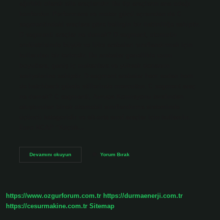
ağırlıklı olarak aile araçlarıdır. Bu tip araçların ana odağı
konfordur. Performans ve motor gücü açısından da C
segmentindeki araçlara göre belirgin bir üstünlüğe sahiptir.
D segmenti araçlar ne demek? D-segment, otomotiv
endüstrisinde büyük ve lüks arabaları sınıflandırmak için
kullanılan bir terimdir. Bu arabalar genellikle uzun
boyutlara, geniş iç mekanlara ve yüksek donanım
seviyelerine sahiptir. D-segment arabalar hem sedan hem
de hatchback gövde stillerinde mevcuttur. C segment araç
ne demek? C segmenti, Avrupa Komisyonu tarafından
oluşturulan binek otomobil sınıflandırma sisteminde
üçüncü kategoridir ve alt-orta sınıf araçlar için kullanılır.
Euro NCAP “Küçük…
C
Devamını okuyun
Yorum Bırak
Segment
D
Segment
Ne
Demek
https://www.ozgurforum.com.tr
https://durmaenerji.com.tr
https://cesurmakine.com.tr
Sitemap