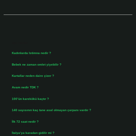
Sidebar
Son Yazılar
Kadınlarda Istimna nedir ?
Ağustos 7, 2026
Bebek ne zaman omlet yiyebilir ?
Ağustos 6, 2026
Kartallar neden daire çizer ?
Ağustos 5, 2026
Avam nedir TDK ?
Ağustos 4, 2026
100’ün karekökü kaçtır ?
Ağustos 3, 2026
140 sayısının kaç tane asal olmayan çarpanı vardır ?
Ağustos 3, 2026
İlk 72 saat nedir ?
Temmuz 31, 2026
İtalya’ya karadan gidilir mi ?