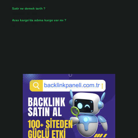
Temmuz 30, 2026
Satir ne demek tarih ?
Temmuz 25, 2026
Aras kargo’da adıma kargo var mı ?
Temmuz 25, 2026