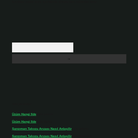
içerikler yasal süre içerisinde sitemizden kaldırılacaktır.
Arama
Son yorumlar
Üzüm Hangi Ilde
için
admin
Üzüm Hangi Ilde
için
Rabia
Şanzıman Takozu Arızası Nasıl Anlaşilir
için
admin
Şanzıman Takozu Arızası Nasıl Anlaşilir
için
Rüveyda