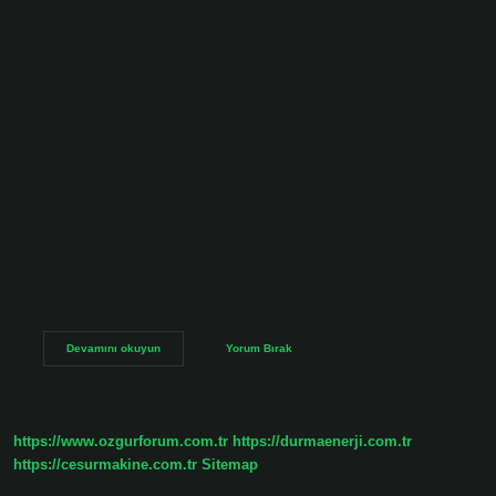
kurumlar aile, hukuk, eğitim, ekonomi ve devlettir. Sosyal
kurum nedir örnek? Toplumsal kurumların oluşum
süreçlerine göre sınıflandırılması Sumner ve M.
Duverger’in sınıflandırma yöntemidir. Bunlar dünyanın
hemen hemen her yerindeki insanları etkileyen toplumsal
kurumlardır. Bunların en önemlileri şunlardır: aile, eğitim,
devlet, ekonomi, ahlak, din ve hukuk. Kurum türleri
nelerdir? Kurum Türleri: Aile Kurumu. Aile terimini tam
olarak tanımlamak çok zordur. … Ekonomik Kurum.
Ekonomik kurum, toplumda ürün ve hizmet sağlayan
basmakalıp sosyal davranışlardan oluşur. … Dini Kurum. …
Siyasi Kurum. … Eğitim Kurumu. … Resmi Eğitim. … Gayri
Resmi Eğitim. … Eğlence Kurumu. Okul toplumsal…
Toplumsal
Devamını okuyun
Yorum Bırak
Kurum
Ne
Demek
https://www.ozgurforum.com.tr
https://durmaenerji.com.tr
https://cesurmakine.com.tr
Sitemap