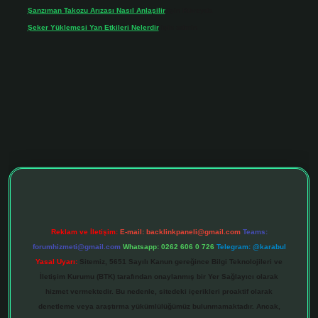
Şanzıman Takozu Arızası Nasıl Anlaşilir
için
Rüveyda
Şeker Yüklemesi Yan Etkileri Nelerdir
için
admin
ltonbet giriş adresi
tulipbett.net
Reklam ve İletişim:
E-mail:
backlinkpaneli@gmail.com
Teams:
forumhizmeti@gmail.com
Whatsapp: 0262 606 0 726
Telegram: @karabul
Yasal Uyarı:
Sitemiz, 5651 Sayılı Kanun gereğince Bilgi Teknolojileri ve
İletişim Kurumu (BTK) tarafından onaylanmış bir Yer Sağlayıcı olarak
hizmet vermektedir. Bu nedenle, sitedeki içerikleri proaktif olarak
denetleme veya araştırma yükümlülüğümüz bulunmamaktadır. Ancak,