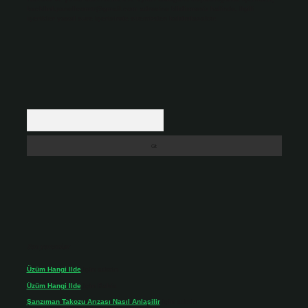
backlinkpanelicomtr@gmail.com
adresine bildirmeniz halinde, ilgili
içerikler yasal süre içerisinde sitemizden kaldırılacaktır.
Arama
Son yorumlar
Üzüm Hangi Ilde
için
admin
Üzüm Hangi Ilde
için
Rabia
Şanzıman Takozu Arızası Nasıl Anlaşilir
için
admin