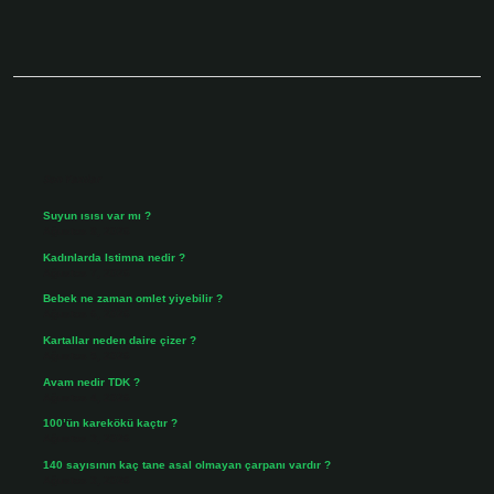
Sidebar
Son Yazılar
Suyun ısısı var mı ?
Ağustos 8, 2026
Kadınlarda Istimna nedir ?
Ağustos 7, 2026
Bebek ne zaman omlet yiyebilir ?
Ağustos 6, 2026
Kartallar neden daire çizer ?
Ağustos 5, 2026
Avam nedir TDK ?
Ağustos 4, 2026
100’ün karekökü kaçtır ?
Ağustos 3, 2026
140 sayısının kaç tane asal olmayan çarpanı vardır ?
Ağustos 3, 2026