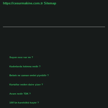
https://cesurmakine.com.tr
Sitemap
Sidebar
Son Yazılar
Suyun ısısı var mı ?
Ağustos 8, 2026
Kadınlarda Istimna nedir ?
Ağustos 7, 2026
Bebek ne zaman omlet yiyebilir ?
Ağustos 6, 2026
Kartallar neden daire çizer ?
Ağustos 5, 2026
Avam nedir TDK ?
Ağustos 4, 2026
100’ün karekökü kaçtır ?
Ağustos 3, 2026