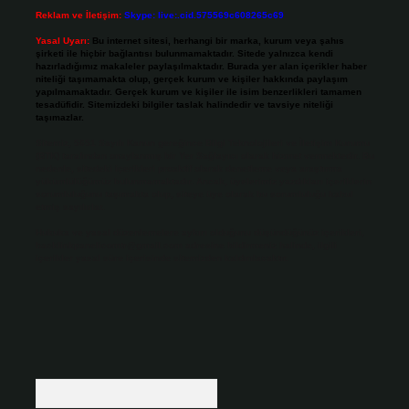
Reklam ve İletişim:
Skype: live:.cid.575569c608265c69
Yasal Uyarı:
Bu internet sitesi, herhangi bir marka, kurum veya şahıs
şirketi ile hiçbir bağlantısı bulunmamaktadır. Sitede yalnızca kendi
hazırladığımız makaleler paylaşılmaktadır. Burada yer alan içerikler haber
niteliği taşımamakta olup, gerçek kurum ve kişiler hakkında paylaşım
yapılmamaktadır. Gerçek kurum ve kişiler ile isim benzerlikleri tamamen
tesadüfidir. Sitemizdeki bilgiler taslak halindedir ve tavsiye niteliği
taşımazlar.
Sitemiz, 5651 Sayılı Kanun gereğince Bilgi Teknolojileri ve İletişim Kurumu
(BTK) tarafından onaylanmış bir Yer Sağlayıcı olarak hizmet vermektedir. Bu
nedenle, sitedeki içerikleri proaktif olarak denetleme veya araştırma
yükümlülüğümüz bulunmamaktadır. Ancak, üyelerimiz yazdıkları içeriklerin
sorumluluğunu taşımakta olup, siteye üye olarak bu sorumluluğu kabul
etmiş sayılırlar.
Hukuka ve yasal düzenlemelere aykırı olduğunu düşündüğünüz içerikleri,
backlinkpanelicomtr@gmail.com
adresine bildirmeniz halinde, ilgili
içerikler yasal süre içerisinde sitemizden kaldırılacaktır.
Arama