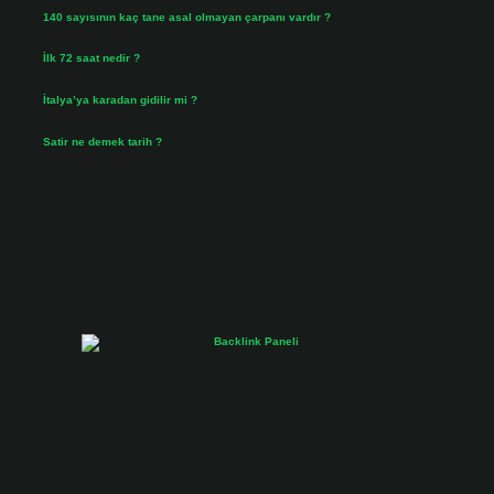
140 sayısının kaç tane asal olmayan çarpanı vardır ?
Ağustos 3, 2026
İlk 72 saat nedir ?
Temmuz 31, 2026
İtalya’ya karadan gidilir mi ?
Temmuz 30, 2026
Satir ne demek tarih ?
Temmuz 25, 2026