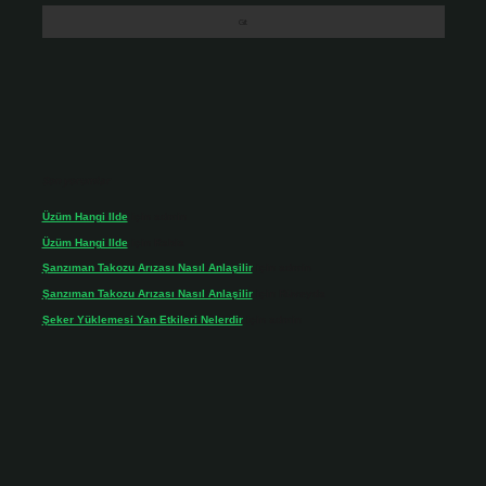
Son yorumlar
Üzüm Hangi Ilde
için
admin
Üzüm Hangi Ilde
için
Rabia
Şanzıman Takozu Arızası Nasıl Anlaşilir
için
admin
Şanzıman Takozu Arızası Nasıl Anlaşilir
için
Rüveyda
Şeker Yüklemesi Yan Etkileri Nelerdir
için
admin