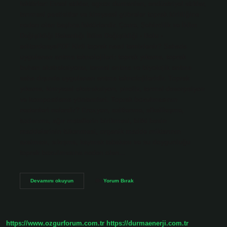
faktörler: Evsel atıklar, egzoz dumanları, endüstriyel atıklar,
tarımsal pestisitler ve kimyasal gübreler toprak kirliliğine
neden olan başlıca faktörlerdir. Çevre, Şehircilik ve İklim
Değişikliği Bakanlığı İklim Değişikliği › Bolu ›
editordosyaPDF Kirli toprak nasıl temizlenir? Sahada
uygulanan arıtma teknolojileri; toprak yıkama, toprak
buharı ekstraksiyonu, termal arıtma ve biyolojik arıtma
saha dışında uygulanan arıtma teknolojileridir. Toprak
yıkama, kimyasal ekstraksiyon, piroliz, termal desorpsiyon
ve kompostlama yöntemleri. Toprak bozulmasının
nedenleri nelerdir? Erozyon, asitlenme, alkalileşme,
tuzlanma, ağır metallerin birikmesi, bitki besin
maddelerinin tükenmesi, organik madde miktarının
azalması, sıkışma, kaymak tabakası ve su doygunluğu
toprak bozulmasına neden olan…
Toprak
Devamını okuyun
Yorum Bırak
Nasıl
Kirlenir
https://www.ozgurforum.com.tr
https://durmaenerji.com.tr