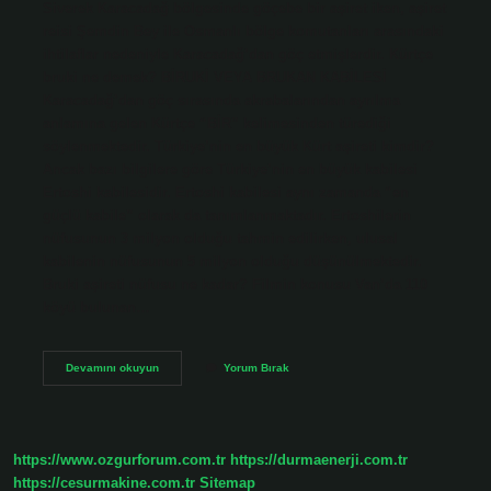
Siverek Karacadağ bölgesinde göçebe bir aşiret iken, aşiret
reisi Şemdin Bey ile Osmanlı bölge komutanları arasındaki
ihtilaflar nedeniyle Karacadağ’dan göç etmişlerdir. Kürtçe
bruki ne demek? BİRUKİ VEYA BRUKAN KABİLESİ
Karacadağ’dan göç sırasında akrabalarından ayrılma
anlamına gelen Kürtçe “BİR” kelimesinden türediği
söylenmektedir. Türkiye’nin en büyük Kürt aşireti kimdir?
Ancak bazı bilgilere göre Türkiye’nin en büyük kabilesi
Ertoshi kabilesidir. Ertoshi kabilesi aynı zamanda “en
güçlü kabile” olarak da tanımlanmaktadır. Ertoshilerin
nüfusunun 3 milyon olduğu tahmin edilirken, ulusal
kabilenin nüfusunun 5 milyon olduğu düşünülmektedir.
Bruki aşireti nüfusu ne kadar? Filmin konusu Van’da 110
köyü bulunan…
Bruki
Devamını okuyun
Yorum Bırak
Aşireti
Kürt
Mü
https://www.ozgurforum.com.tr
https://durmaenerji.com.tr
https://cesurmakine.com.tr
Sitemap