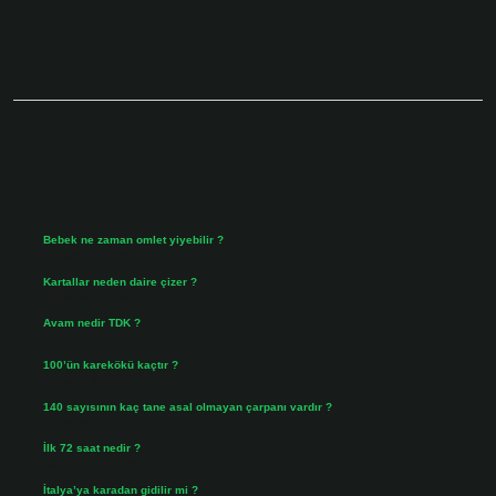
Sidebar
Son Yazılar
Bebek ne zaman omlet yiyebilir ?
Ağustos 6, 2026
Kartallar neden daire çizer ?
Ağustos 5, 2026
Avam nedir TDK ?
Ağustos 4, 2026
100’ün karekökü kaçtır ?
Ağustos 3, 2026
140 sayısının kaç tane asal olmayan çarpanı vardır ?
Ağustos 3, 2026
İlk 72 saat nedir ?
Temmuz 31, 2026
İtalya’ya karadan gidilir mi ?