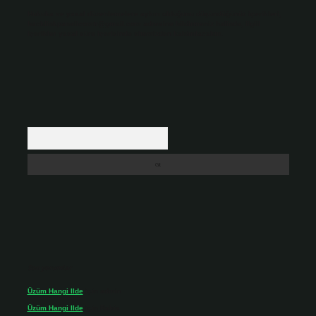
Hukuka ve yasal düzenlemelere aykırı olduğunu düşündüğünüz içerikleri,
backlinkpanelicomtr@gmail.com
adresine bildirmeniz halinde, ilgili
içerikler yasal süre içerisinde sitemizden kaldırılacaktır.
Arama
Son yorumlar
Üzüm Hangi Ilde
için
admin
Üzüm Hangi Ilde
için
Rabia