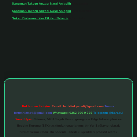
Şanzıman Takozu Arızası Nasıl Anlaşilir
için
admin
Şanzıman Takozu Arızası Nasıl Anlaşilir
için
Rüveyda
Şeker Yüklemesi Yan Etkileri Nelerdir
için
admin
ltonbet giriş adresi
tulipbett.net
Reklam ve İletişim:
E-mail:
backlinkpaneli@gmail.com
Teams:
forumhizmeti@gmail.com
Whatsapp: 0262 606 0 726
Telegram: @karabul
Yasal Uyarı:
Sitemiz, 5651 Sayılı Kanun gereğince Bilgi Teknolojileri ve
İletişim Kurumu (BTK) tarafından onaylanmış bir Yer Sağlayıcı olarak
hizmet vermektedir. Bu nedenle, sitedeki içerikleri proaktif olarak