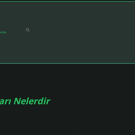
ızda
arı Nelerdir
aha iyi fırlatmak için at sırtında geliştirilen bir oyundur. Bu durumda,
im materyali olarak ortaya çıktı ve at sırtında bu eğitim materyaliyle