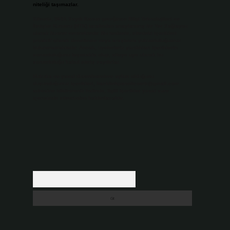
niteliği taşımazlar.
Sitemiz, 5651 Sayılı Kanun gereğince Bilgi Teknolojileri ve
İletişim Kurumu (BTK) tarafından onaylanmış bir Yer Sağlayıcı
olarak hizmet vermektedir. Bu nedenle, sitedeki içerikleri
proaktif olarak denetleme veya araştırma yükümlülüğümüz
bulunmamaktadır. Ancak, üyelerimiz yazdıkları içeriklerin
sorumluluğunu taşımakta olup, siteye üye olarak bu
sorumluluğu kabul etmiş sayılırlar.
Hukuka ve yasal düzenlemelere aykırı olduğunu
düşündüğünüz içerikleri,
backlinkpanelicomtr@gmail.com
adresine bildirmeniz halinde, ilgili içerikler yasal süre
içerisinde sitemizden kaldırılacaktır.
Arama