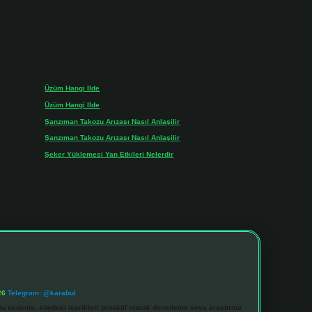
Son yorumlar
Üzüm Hangi Ilde
için
admin
Üzüm Hangi Ilde
için
Rabia
Şanzıman Takozu Arızası Nasıl Anlaşilir
için
admin
Şanzıman Takozu Arızası Nasıl Anlaşilir
için
Rüveyda
Şeker Yüklemesi Yan Etkileri Nelerdir
için
admin
26
Telegram: @karabul
u nedenle, sitedeki içerikleri proaktif olarak denetleme veya araştırma