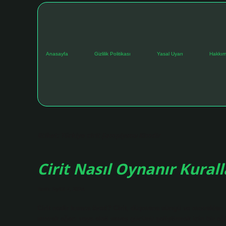
Anasayfa
Gizlilik Politikası
Yasal Uyarı
Hakkım
Etiket:
Türkiye cirit Şampiyonu Kimdir
Cirit Nasıl Oynanır Kurall
Tarih: Eylül 7, 2024
Cirit nedir kısaca özeti? Cirit, düşmana süngü ve mızrakları d
mızrak ağacı veya aleti savaş gücünü geliştirmek için bir eğit