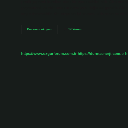
pratik yaparak kuralları olan bir oyun şeklini aldı. Cirit atma
geçmemesi ve cirit ucunun önce yere değmesi gerekir. Cirit u
atışın derecesidir. Altı atışta en iyi sonucu elde eden ve cir
Cirit
Devamını okuyun
14 Yorum
Nasıl
Oynanır
Kuralları
Nelerdir
https://www.ozgurforum.com.tr
https://durmaenerji.com.tr
h