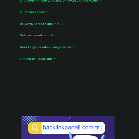
140 sayısının kaç tane asal olmayan çarpanı vardır ?
i
Ağustos 3, 2026
İlk 72 saat nedir ?
Temmuz 31, 2026
İtalya’ya karadan gidilir mi ?
Temmuz 30, 2026
Satir ne demek tarih ?
Temmuz 25, 2026
Aras kargo’da adıma kargo var mı ?
Temmuz 25, 2026
1 milim ne kadar olur ?
Temmuz 24, 2026