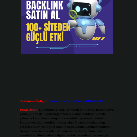
Reklam ve İletişim:
Skype: live:.cid.575569c608265c69
Yasal Uyarı:
Bu internet sitesi, herhangi bir marka, kurum veya
şahıs şirketi ile hiçbir bağlantısı bulunmamaktadır. Sitede
yalnızca kendi hazırladığımız makaleler paylaşılmaktadır.
Burada yer alan içerikler haber niteliği taşımamakta olup,
gerçek kurum ve kişiler hakkında paylaşım yapılmamaktadır.
Gerçek kurum ve kişiler ile isim benzerlikleri tamamen
tesadüfidir. Sitemizdeki bilgiler taslak halindedir ve tavsiye