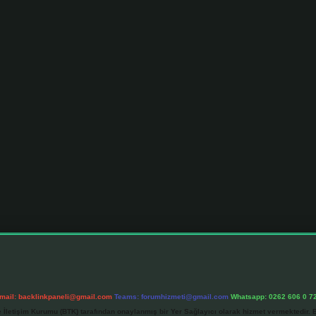
mail:
backlinkpaneli@gmail.com
Teams:
forumhizmeti@gmail.com
Whatsapp: 0262 606 0 7
e İletişim Kurumu (BTK) tarafından onaylanmış bir Yer Sağlayıcı olarak hizmet vermektedir. B