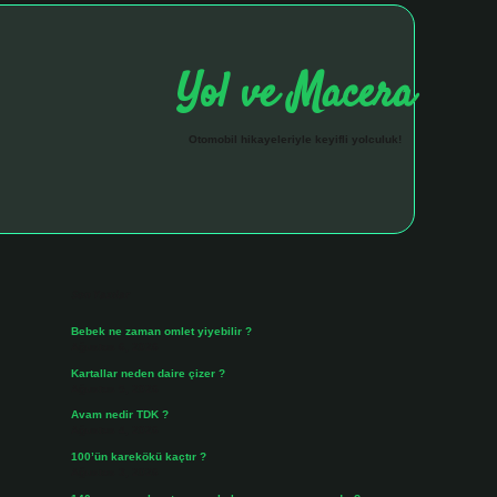
Yol ve Macera
Otomobil hikayeleriyle keyifli yolculuk!
Sidebar
hiltonbet giriş a
Son Yazılar
Bebek ne zaman omlet yiyebilir ?
Ağustos 6, 2026
Kartallar neden daire çizer ?
Ağustos 5, 2026
Avam nedir TDK ?
Ağustos 4, 2026
100’ün karekökü kaçtır ?
Ağustos 3, 2026