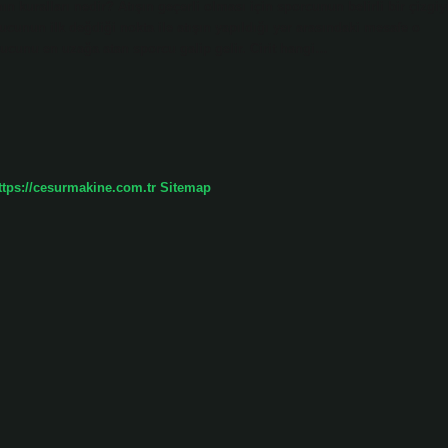
nın kuralları nedir? Atışın geçerli olması için sporcunun belirli bir çizgiy
cunun ilk değdiği nokta ile atışın yapıldığı yer arasındaki mesafe o
it ucunu en uzağa atan sporcu galip gelir. Cirit hangi…
ttps://cesurmakine.com.tr
Sitemap