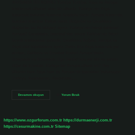
ARASINDA BİR KÖPRÜ: Türkiye Türkiye, Asya ve Avrupa
kıtalarında ülkeleri olan bir ülkedir. Türkiye’nin Asya
kıtasında bulunan kısmına Anadolu denir. Avrupa kıtasında
bulunan kısmına Trakya denir. Boğazlar ve Çanakkale
Boğazları bu iki bölgeyi ayırır. Türkiye’nin hangi şehirleri
Avrupa? Çanakkale, İstanbul’dan sonra Türkiye’nin ikinci
büyük kıtalararası şehridir. Çanakkale Boğazı, Avrupa ve
Asya’daki topraklarını ayırır. Sekiz ilçe Asya kıtasında yer
alırken, Gelibolu ve Eceabat ilçeleri Avrupa’dadır.
Gökçeada ve Bozcaada, Ege Denizi’nde yer alır ve şehrin
diğer iki ilçesidir. Türkiye bir Avrupa ülkesi mi? Beş
ülkenin hem Asya hem de Avrupa’da toprakları bulunuyor:
Türkiye, Azerbaycan, Kazakistan,…
Türkiyenin
Devamını okuyun
Yorum Bırak
Neresi
Avrupa
https://www.ozgurforum.com.tr
https://durmaenerji.com.tr
https://cesurmakine.com.tr
Sitemap