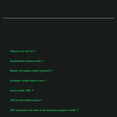
Sidebar
Son Yazılar
Suyun ısısı var mı ?
Ağustos 8, 2026
Kadınlarda Istimna nedir ?
Ağustos 7, 2026
Bebek ne zaman omlet yiyebilir ?
Ağustos 6, 2026
Kartallar neden daire çizer ?
Ağustos 5, 2026
Avam nedir TDK ?
Ağustos 4, 2026
100’ün karekökü kaçtır ?
Ağustos 3, 2026
140 sayısının kaç tane asal olmayan çarpanı vardır ?
Ağustos 3, 2026