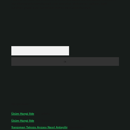
backlinkpanelicomtr@gmail.com
adresine bildirmeniz halinde, ilgili
içerikler yasal süre içerisinde sitemizden kaldırılacaktır.
Arama
Son yorumlar
Üzüm Hangi Ilde
için
admin
Üzüm Hangi Ilde
için
Rabia
Şanzıman Takozu Arızası Nasıl Anlaşilir
için
admin