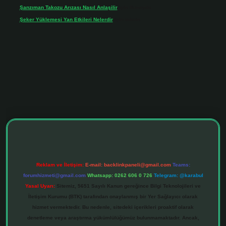
Şanzıman Takozu Arızası Nasıl Anlaşilir
için
Rüveyda
Şeker Yüklemesi Yan Etkileri Nelerdir
için
admin
tonbet giriş adresi
tulipbett.net
Reklam ve İletişim:
E-mail:
backlinkpaneli@gmail.com
Teams:
forumhizmeti@gmail.com
Whatsapp: 0262 606 0 726
Telegram: @karabul
Yasal Uyarı:
Sitemiz, 5651 Sayılı Kanun gereğince Bilgi Teknolojileri ve
İletişim Kurumu (BTK) tarafından onaylanmış bir Yer Sağlayıcı olarak
hizmet vermektedir. Bu nedenle, sitedeki içerikleri proaktif olarak
denetleme veya araştırma yükümlülüğümüz bulunmamaktadır. Ancak,