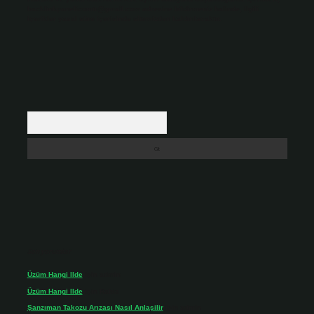
backlinkpanelicomtr@gmail.com
adresine bildirmeniz halinde, ilgili
içerikler yasal süre içerisinde sitemizden kaldırılacaktır.
Arama
Son yorumlar
Üzüm Hangi Ilde
için
admin
Üzüm Hangi Ilde
için
Rabia
Şanzıman Takozu Arızası Nasıl Anlaşilir
için
admin