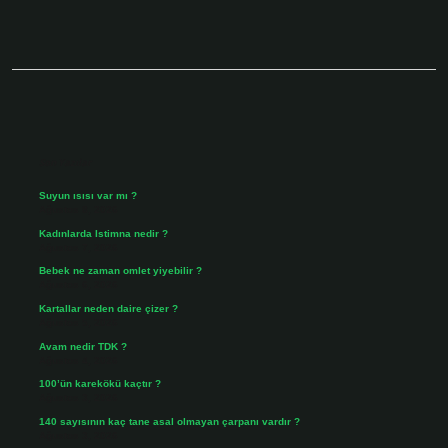
Sidebar
Son Yazılar
Suyun ısısı var mı ?
Ağustos 8, 2026
Kadınlarda Istimna nedir ?
Ağustos 7, 2026
Bebek ne zaman omlet yiyebilir ?
Ağustos 6, 2026
Kartallar neden daire çizer ?
Ağustos 5, 2026
Avam nedir TDK ?
Ağustos 4, 2026
100’ün karekökü kaçtır ?
Ağustos 3, 2026
140 sayısının kaç tane asal olmayan çarpanı vardır ?
Ağustos 3, 2026