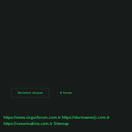
vakit geçirmek için 7 ipucu: 1- Zaman zaman
bulunduğunuz yeri değiştirin. 2- Yanınıza sevdiğiniz
müzikleri yükleyin. 4- Seyahat planınızı karşılaştırın. 6-
Dergilere göz atın veya bir şeyler çizin. 7- Bir süre
gözlerinizi kapatın. Uzun yola giderken yanımıza ne
almalıyız? Seyahat çantanızda bulunması gerekenler: 14
temel ürünGüneş kremi.Güneş gözlüğüAğrı kesiciler ve
mide ilaçlarıBandajlarMendiller.Deodorant.Diş fırçası ve
macunu.Şampuan – saç kremi – duş jeli.Diğer ürünler…
Yolculuk yaparken mutlaka ne yapmalıyım? Uzun mesafe
araç kullanırken dikkat etmeniz gereken 7 şey: 1- Uyurken
aracınızı check-in yaptırın. 3- Seyahatinizde keyifli bir
yolculuk için rahat kıyafetler seçin. Sıkılmamak için ne…
Uzun
Devamını okuyun
8 Yorum
Yolda
Sıkılmamak
Için
Ne
Yapılır
https://www.ozgurforum.com.tr
https://durmaenerji.com.tr
https://cesurmakine.com.tr
Sitemap