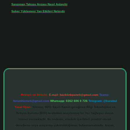
Şanzıman Takozu Arızası Nasıl Anlaşilir
için
Rüveyda
Şeker Yüklemesi Yan Etkileri Nelerdir
için
admin
ltonbet giriş adresi
tulipbett.net
Reklam ve İletişim:
E-mail:
backlinkpaneli@gmail.com
Teams:
forumhizmeti@gmail.com
Whatsapp: 0262 606 0 726
Telegram: @karabul
Yasal Uyarı:
Sitemiz, 5651 Sayılı Kanun gereğince Bilgi Teknolojileri ve
İletişim Kurumu (BTK) tarafından onaylanmış bir Yer Sağlayıcı olarak
hizmet vermektedir. Bu nedenle, sitedeki içerikleri proaktif olarak
denetleme veya araştırma yükümlülüğümüz bulunmamaktadır. Ancak,