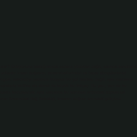
er? Gökyüzüne baktığımızda sadece yıldızları değil, aslında kendimizi
n yıllardır insan doğasını, potansiyellerimizi ve hayat döngülerimizi
gün, astrolojiyi yalnızca bireysel bir yol haritası değil; aynı zamanda
selelerle birlikte ele almak da büyük bir ihtiyaç. Bu yazı, tam da bu
amakla kalmayacak; aynı zamanda bu sorunun ardındaki toplumsal
Evren Arasındaki Bağ Astroloji, insanın doğum anındaki gökyüzü