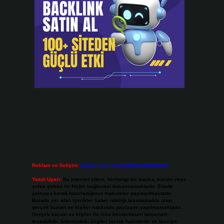
Reklam ve İletişim:
Skype: live:.cid.575569c608265c69
Yasal Uyarı:
Bu internet sitesi, herhangi bir marka, kurum veya
şahıs şirketi ile hiçbir bağlantısı bulunmamaktadır. Sitede
yalnızca kendi hazırladığımız makaleler paylaşılmaktadır.
Burada yer alan içerikler haber niteliği taşımamakta olup,
gerçek kurum ve kişiler hakkında paylaşım yapılmamaktadır.
Gerçek kurum ve kişiler ile isim benzerlikleri tamamen
tesadüfidir. Sitemizdeki bilgiler taslak halindedir ve tavsiye