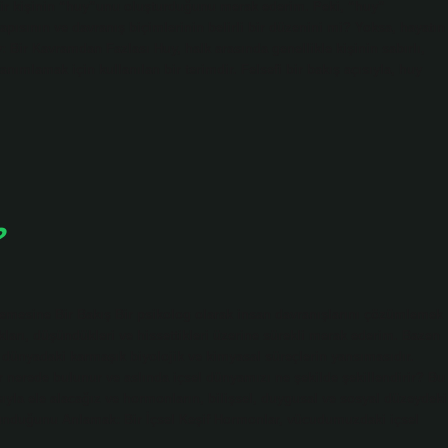
ir kişinin “huy”unu oluşturduğunu merak ederim. Peki, “huy”
apısının ve davranış biçimlerinin belirli bir düzenini mi? Yoksa, hayatın
y: Bir Kavramdan Fazlası Huy, halk arasında genellikle kişinin sabırlı,
 tanımlamak için kullanılan bir terimdir. Felsefi bir bakış açısıyla, huy
?
emesine Bir Bakış Bir psikolog olarak insan davranışlarını çözümlemek
kları, düşündükleri ve hissettikleri üzerine sürekli merak ederim. Bazen
el dünyadaki karmaşık biyolojik ve kimyasal süreçlerin yansımasıdır.
 nerede bulunur ve aslında içsel dünyamızı ne şekilde şekillendirir? Bu
sıyla ele alacağız ve hormonların, bilişsel, duygusal ve sosyal düzeydeki
lunduğunu Anlamak: Bir İçsel Keşif Hormonlar, vücudumuzdaki içsel