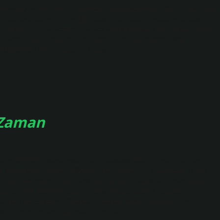
. Herhangi bir metinde, konuşmada veya argümanda ortaya koyulan ana
erin merkezinde yer alır ve diğer tüm alt unsurların anlamını ve amacını
hsel olarak nasıl evrilmiştir? Günümüzdeki akademik tartışmalar ışığında
n anlamını derinlemesine inceleyecek ve tarihsel süreçte nasıl
şkilendirildiğini ele alacağız. Temel…
 Zaman
 doğru AKP-MHP koalisyonu “Yeni Ekonomik Model”e geçişi duyurdu. Bu
bütçe fazlası olacak, istihdam hızla artacak, dış ticaret açığı ve cari
? Türk ekonomisi de ağır hasar gördü. Bu büyük krizden kurtulmak ve
deme geldi. 1932’den beri uygulanan devlet sistemi, devletin
rak ifade edilebilir. Ekonomi programı nedir? 2019-2021 yıllarını
sal istikrarı yeniden sağlamak, ekonomik…