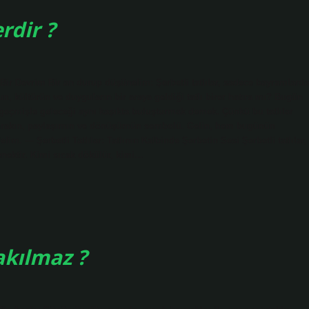
erdir ?
lı Bir Devrim Bir an durup düşünelim: Şerbetli tatlılar, sadece bayramlarda
, kültürün ve duyguların bir araya geldiği tatlı birer hatıra mı? Bugün
a geçmişle geleceği aynı kaşıkta buluşturmak demek. Çünkü bu tatlılar
k merakın, paylaşımın ve dönüşümün sembolü. Gelin, hem bugünün
elim. — Şerbetli Tatlılar: Tatlının Kalbinde Şerbetin Sesi Şerbetli tatlılar,
enektir. Kimi sıcak dökülür, kimi…
akılmaz ?