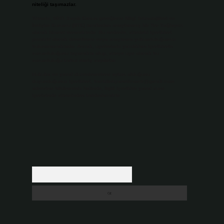
niteliği taşımazlar.
Sitemiz, 5651 Sayılı Kanun gereğince Bilgi Teknolojileri ve
İletişim Kurumu (BTK) tarafından onaylanmış bir Yer Sağlayıcı
olarak hizmet vermektedir. Bu nedenle, sitedeki içerikleri
proaktif olarak denetleme veya araştırma yükümlülüğümüz
bulunmamaktadır. Ancak, üyelerimiz yazdıkları içeriklerin
sorumluluğunu taşımakta olup, siteye üye olarak bu
sorumluluğu kabul etmiş sayılırlar.
Hukuka ve yasal düzenlemelere aykırı olduğunu
düşündüğünüz içerikleri,
backlinkpanelicomtr@gmail.com
adresine bildirmeniz halinde, ilgili içerikler yasal süre
içerisinde sitemizden kaldırılacaktır.
Arama