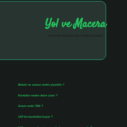
Yol ve Macera
Otomobil hikayeleriyle keyifli yolculuk!
Sidebar
hiltonbet giriş adresi
tul
Son Yazılar
Bebek ne zaman omlet yiyebilir ?
Ağustos 6, 2026
Kartallar neden daire çizer ?
Ağustos 5, 2026
Avam nedir TDK ?
Ağustos 4, 2026
100’ün karekökü kaçtır ?
Ağustos 3, 2026