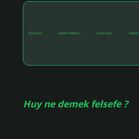
Anasayfa
Gizlilik Politikası
Yasal Uyarı
Hakkım
Etiket:
ve
Huy ne demek felsefe ?
Tarih: Ekim 27, 2025
Huy Ne Demek Felsefe? İnsan Davranışlarının Psikolojik Çöz
Çalışmak Bir psikolog olarak, her bireyin davranışlarının a