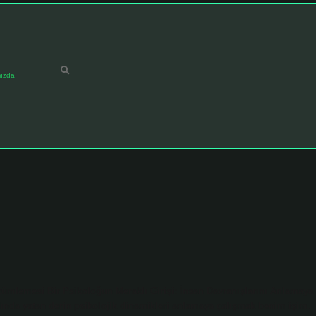
ızda
ümlemesi Bir Psikoloğun Meraklı Girişi: İnsan Davranışlarını Anlamaya
rdında yatan derin psikolojik dinamikleri anlamaya çalışmak benim işim.