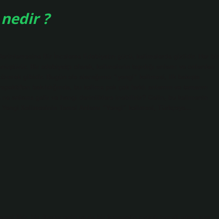
nedir ?
rinlemesine Bir İnceleme Edebiyatın gücü, kelimelerde gizlidir. Her bir
üştürür. Bir edebiyatçı olarak, kelimelerin taşıdığı anlamı ve onlardan
çözmek gibidir. Bugün ele alacağımız “yengi” kelimesi, ilk bakışta
rspektiften bakıldığında, bu kelime pek çok farklı anlamın ve temanın
 ne anlama gelir ve hangi derinliklere inebiliriz? Gelin, bu kelimenin
lim. Yengi Kelimesinin Temel Anlamı “Yengi” kelimesi, Türkçeye…
mel fikir, bir düşüncenin ya da bir konseptin özünü temsil eden, tüm