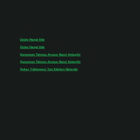
Son yorumlar
Üzüm Hangi Ilde
için
admin
Üzüm Hangi Ilde
için
Rabia
Şanzıman Takozu Arızası Nasıl Anlaşilir
için
admin
Şanzıman Takozu Arızası Nasıl Anlaşilir
için
Rüveyda
Şeker Yüklemesi Yan Etkileri Nelerdir
için
admin