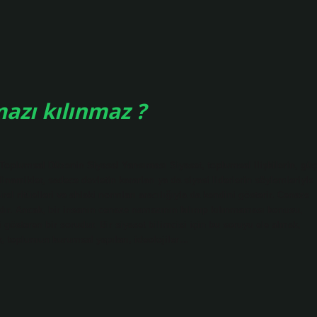
azı kılınmaz ?
Toplumsal Düzenin Siyasal Yansıması Siyaset, toplumsal ilişkilerin, güç
dinamikler, sadece devletin kararları ya da siyasi liderlerin söylemleriyle
el ritüelleri ve ahlaki normları aracılığıyla da kendini gösterir. Cenaze
ıdır. Ancak, bir insanın cenaze namazının kılınıp kılınmaması konusu,
i gösteren bir sorudur. Bir siyaset bilimcisi için bu soruyu ele almak,
ar, toplumun kurumsal yapıları, ideolojiler…