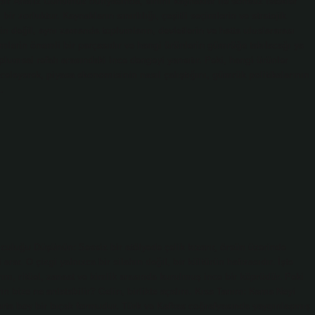
r Analiz Günümüz dünyasında, sınırlı kaynaklar ile sonsuz istekler
r zorluktur. Kaynakların sınırlılığı, çeşitli seçimlerin ve stratejik
rin değil, aynı zamanda toplumların, devletlerin ve hatta uluslararası
imlerin önemli bir parçasıdır ve hangi ürünlerin gümrüğe takılacağı ya
oplumsal refah arasındaki ince dengeyi yansıtır. Peki, hangi ürünler
leyerek, piyasa ekonomisinin nasıl çalıştığını, gümrük politikalarının
…
culuğu Düşünün: Sessiz bir atölyede çelik kızarır, örsün üzerinde
arar. O çizgi yalnızca bir silahın değil, bir kültürün hafızasıdır. İşte
rım, ritüel, zanaat ve kimlik arasında kurulmuş ince bir köprüdür. Peki
ın bize ne anlatabilir? Gelin, birlikte açalım. Kısa Tanım: Kama Neyi
a–orta boy bir bıçak formudur. Türk ve Kafkas coğrafyasında yaygınlaşmış