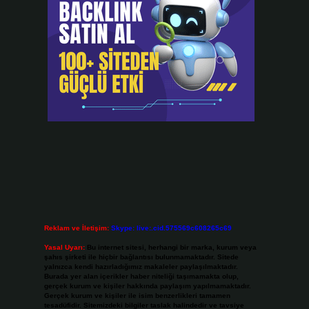
Reklam ve İletişim:
Skype: live:.cid.575569c608265c69
Yasal Uyarı:
Bu internet sitesi, herhangi bir marka, kurum veya
şahıs şirketi ile hiçbir bağlantısı bulunmamaktadır. Sitede
yalnızca kendi hazırladığımız makaleler paylaşılmaktadır.
Burada yer alan içerikler haber niteliği taşımamakta olup,
gerçek kurum ve kişiler hakkında paylaşım yapılmamaktadır.
Gerçek kurum ve kişiler ile isim benzerlikleri tamamen
tesadüfidir. Sitemizdeki bilgiler taslak halindedir ve tavsiye