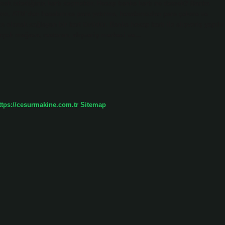
mak istediğiniz kartı seçmektir. Hesap banka kartı ne demek? Banka
sızın, ATM’den hesabınıza para yatırma, hesabınızdan para çekme ve
 olanak sağlayan bir kart türüdür. Banka hesap kartı ile alışveriş yapılır
rçok mağaza, restoran, alışveriş merkezi ve…
ttps://cesurmakine.com.tr
Sitemap