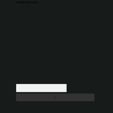
niteliği taşımazlar.
Sitemiz, 5651 Sayılı Kanun gereğince Bilgi Teknolojileri ve
İletişim Kurumu (BTK) tarafından onaylanmış bir Yer Sağlayıcı
olarak hizmet vermektedir. Bu nedenle, sitedeki içerikleri
proaktif olarak denetleme veya araştırma yükümlülüğümüz
bulunmamaktadır. Ancak, üyelerimiz yazdıkları içeriklerin
sorumluluğunu taşımakta olup, siteye üye olarak bu
sorumluluğu kabul etmiş sayılırlar.
Hukuka ve yasal düzenlemelere aykırı olduğunu
düşündüğünüz içerikleri,
backlinkpanelicomtr@gmail.com
adresine bildirmeniz halinde, ilgili içerikler yasal süre
içerisinde sitemizden kaldırılacaktır.
Arama