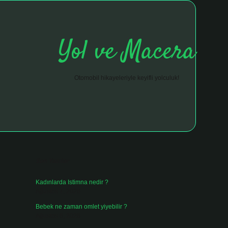
Yol ve Macera
Otomobil hikayeleriyle keyifli yolculuk!
Sidebar
hiltonbet giriş adresi
tulipbett.net
Son Yazılar
Kadınlarda Istimna nedir ?
Ağustos 7, 2026
Bebek ne zaman omlet yiyebilir ?
Ağustos 6, 2026