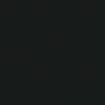
runlara yol açar. Akut stres tepkisine basitçe şok da diyebiliriz.
r?
ir şekilde hissedilir, ancak vücut stresi hızlı bir şekilde kontrol
nde kısa bir süre deneyimlediği ve günlük yaşamın işleyişini
nlarız?
rı, aşırı ısınma ve şişmeye neden olur. Kronik iltihaplanmanın
l, yorgunluk, ateş, eklem ağrısı, ağız yaraları ve sedef hastalığı
daki fark nedir?