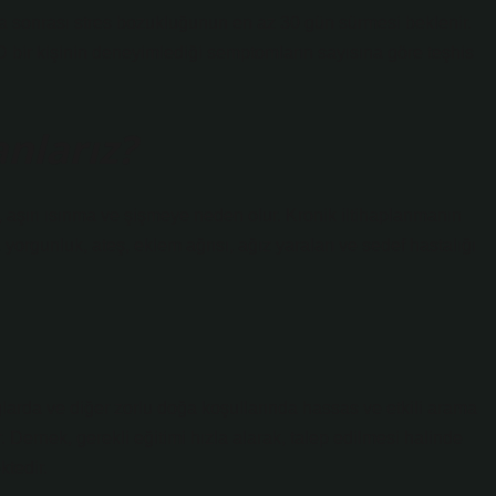
a sonrası stres bozukluğunun en az 30 gün sürmesi beklenir.
 bir kişinin deneyimlediği semptomların sayısına göre teşhis
nlarız?
rı, aşırı ısınma ve şişmeye neden olur. Kronik iltihaplanmanın
l, yorgunluk, ateş, eklem ağrısı, ağız yaraları ve sedef hastalığı
larda ve diğer zorlu doğa koşullarında hassas ve etkili arama
Dernek, gerekli eğitimi hızla alarak, talep edilmesi halinde
ktedir.