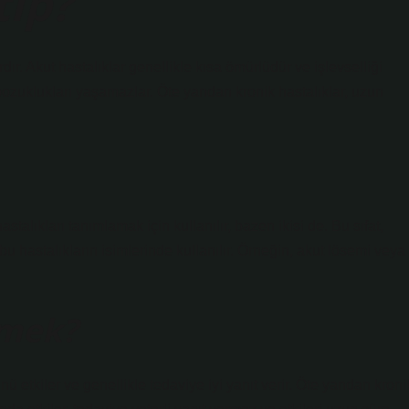
tıp?
rdır. Akut hastalıklar genellikle kısa ömürlüdür ve işlevselliği
ozuklukları yaşamazlar. Öte yandan kronik hastalıklar, uzun
hastalıkları tanımlamak için kullanılır, bazen ikisi de. Bu sıfat,
bu hastalıkların isimlerinde kullanılır. Örneğin, akut lösemi veya
emek?
 etkiler ve genellikle tedaviye iyi yanıt verir. Öte yandan kroni