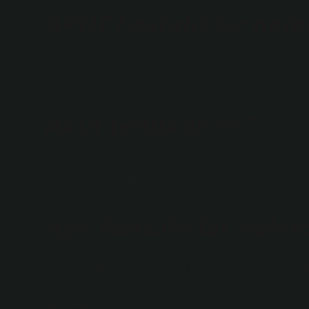
AKUT hastalıklar nele
Akut hastalık terimi, aniden gelişen, kaza veya yaralan
hastalıkları tanımlamak için kullanılır.
Akut tehlikeli mi?
“Akut” kelimesi, bu lösemi türlerinin hızla ilerlediği v
anlamına gelir. 2 türü vardır: Akut miyeloid lösemi (A
Ağır hastalıklar neler
Kronik hastalıklar nelerdir? Kardiyovasküler hastalıklar
yolu hastalıkları Diyabet Tiroid hastalıkları Alzheimer
•10 Ocak 2024