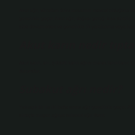
Akut ağrı, vücuttan doku hasarının mevcut olduğuna ve a
genellikle geçer. Akut ağrı, doğası gereği kısa sürelidir
süre devam eden ve genellikle ilk yaralanma veya hasta
Akut karın nedir tıpta
Akut karın, ani, şiddetli karın ağrısı olarak tanımlanır. 
durumdur.
Subakut ağrı nedir?
Yaklaşık bir ila iki hafta sonra ağrı genellikle geçer. A
süreçte oluşan ağrıya subakut ağrı denir.