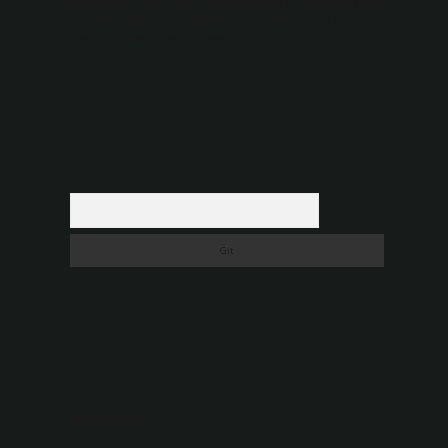
düşündüğünüz içerikleri,
backlinkpanelicomtr@gmail.com
adresine bildirmeniz halinde, ilgili içerikler yasal süre
içerisinde sitemizden kaldırılacaktır.
Arama
…
Son yorumlar