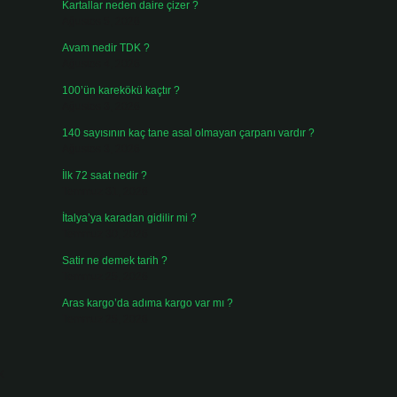
Kartallar neden daire çizer ?
Ağustos 5, 2026
Avam nedir TDK ?
Ağustos 4, 2026
100’ün karekökü kaçtır ?
Ağustos 3, 2026
140 sayısının kaç tane asal olmayan çarpanı vardır ?
Ağustos 3, 2026
İlk 72 saat nedir ?
Temmuz 31, 2026
İtalya’ya karadan gidilir mi ?
Temmuz 30, 2026
Satir ne demek tarih ?
Temmuz 25, 2026
Aras kargo’da adıma kargo var mı ?
Temmuz 25, 2026
k