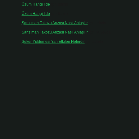
Üzüm Hangi Ilde
için
admin
Üzüm Hangi Ilde
için
Rabia
Şanzıman Takozu Arızası Nasıl Anlaşilir
için
admin
Şanzıman Takozu Arızası Nasıl Anlaşilir
için
Rüveyda
Şeker Yüklemesi Yan Etkileri Nelerdir
için
admin