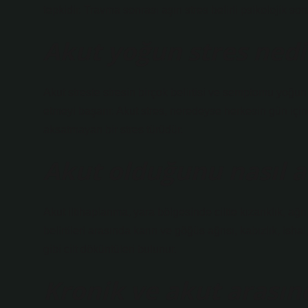
tepkidir. Travma sonrası aşırı stres belirli psikolojik so
Akut yoğun stres nedi
Akut streste stresin birçok belirtisi ve semptomu yoğun b
etmeyi başarır. Akut stres, neredeyse herkesin gün içi
aksatmayan bir stres türüdür.
Akut olduğunu nasıl a
Akut iltihaplanma, yara bölgesinde ciltte kızarıklık, ağ
belirtileri arasında karın ve göğüs ağrısı, kabızlık, isha
gibi cilt döküntüleri bulunur.
Kronik ve akut arasın