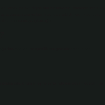
cil tedavi gerektirdiğine dair bir sinyaldir. Tedaviden sonra ağr
, üç aydan az sürer ve kronik ağrıdan farklıdır. Kronik ağrı, uzun
lıktan sonra ortaya çıkan ağrıdır.
?
Çoğu durumda, acil ve spesifik tanı gerektiren tıbbi bir acil
ğrı azalsa bile, kırığın iyileşme evresinde ağrı devam edebilir. Bu