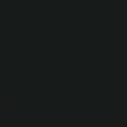
tilmiş bir kelimedir ve “keskin, sivri, ani (ağrı, hastalık)”
?
 bu depresyonun onları hayattan kopma noktasına getirdiği bir
n hissederler ve diğer insanlarla iletişim kurmayı tercih
oji?
ardından psikolojik dengenin bozulması nedeniyle oluşan bir dizi