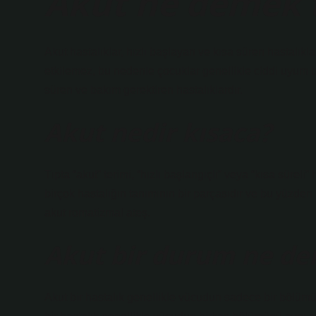
Akut ne demek 
Akut hastalıklar, hızlı başlayan ve kısa süren hastalıkla
etkilemez, bu nedenle çocuklar genellikle ciddi uyum b
süren ve bakım gerektiren hastalıklardır.
Akut nedir kısaca?
Tıpta “akut” terimi, “hızlı başlangıçlı” veya “kısa süreli” 
birçok hastalığın tanımının bir parçasıdır ve bu yüzden 
akut romatizmal ateş.
Akut bir durum ne d
Akut bir hastalık genellikle vücudun sadece bir bölümünü