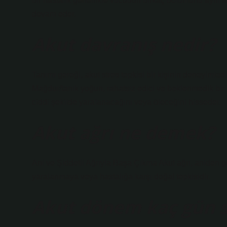
bir hastalık genellikle vücudun birkaç bölümünü aynı an
devam eder.
Akut davranış nedir?
Tanımı gereği, akut stres tepkisi bir kişinin deneyimled
Mağdur/tanık yoğun, rahatsız edici ve beklenmedik bir 
ciddi şekilde yaralanacağını veya öleceğini hisseder.
Akut ağrı ne demek?
Ani ve Şiddetli Ağrıyla Başa Çıkma Akut ağrı, aniden ge
yaralanmaya veya hastalığa karşı doğal tepkisidir.
Akut dönem kaç gün s