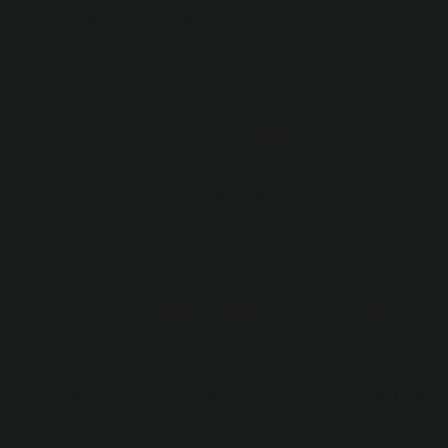
Akut stres bozukluğunun süresi 3 ila 30 gündür. Travm
Her iki bozukluk da aynı semptomları paylaşsa da, ASD
edilir.
AKUT olduğunu nasıl a
Akut iltihaplanma, yara bölgesinde ciltte kızarıklık, ağ
belirtileri arasında karın ve göğüs ağrısı, kabızlık, isha
gibi cilt döküntüleri bulunur.
Akutun amacı nedir?
Türkiye’nin ilk arama kurtarma derneği olan AKUT, dağ
kurtarma operasyonları yürütmek amacıyla kurulmuştur. 
doğal afetlerde ilgili resmi kurumlara yardımcı olabilme