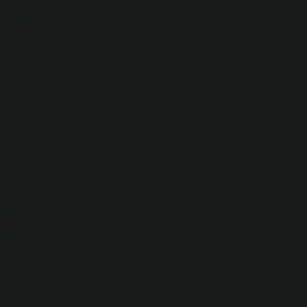
rdir?
ma sonucu ortaya çıkan, kısa süreli ve tedavi edilebilir
e tedavi edilmezse birkaç ay içinde ölüme yol açabileceği
ML)30 Eylül 2022
dir?
 Artrit hastalıkları Kanserler Bronşit, astım, KOAH gibi solunum
 ve bunama gibi nörolojik hastalıklar Alerjiler Daha fazla makale