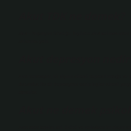
Akut TDK ne demek?
akut – Nişanyan Sözlüğü. İngilizce akut kelimesinden türe
anlamına gelir.
Akut depresyon nedir
Akut depresyon, bir kişinin sürekli depresif olduğu ve
durumdur. Bu tür depresyona sahip kişiler sürekli yorgu
etmezler.
Akut ne demek psikol
Akut stres tepkisi, ani, üzücü ve korkutucu bir olayın 