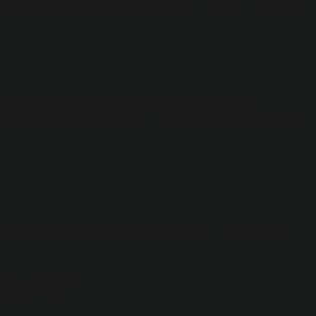
da etkiler, tedaviye yeterli yanıt vermez ve etkileri uzun süre
iği veya tanık olduğu travmatik bir olayın sonucudur.
korku yaşar. Mağdur veya tanık, kendisinin veya başka birinin
len ve genellikle kısa süren şiddetli ağrıdır. Vücudun bir
ürer?