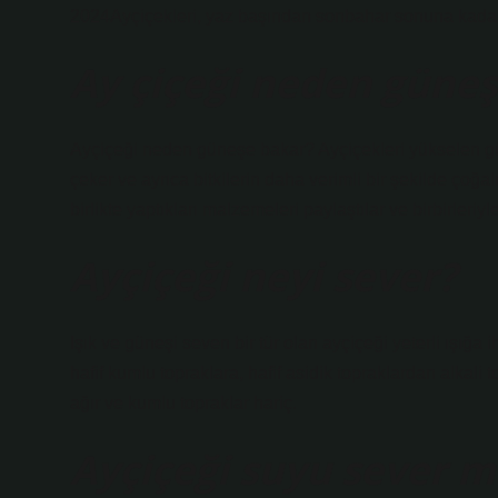
2024Ayçiçekleri, yaz başından sonbahar sonuna kadar çiç
Ay çiçeği neden güne
Ayçiçeği neden güneşe bakar? Ayçiçekleri yükselen gün
çeker ve ayrıca bitkilerin daha verimli bir şekilde çoğ
birlikte yaptıkları malzemeleri paylaştılar ve birbirleriyle
Ayçiçeği neyi sever?
Işık ve güneşi seven bir tür olan ayçiçeği yeterli ışığa 
hafif kumlu topraklara, hafif asidik topraklardan alkali t
ağır ve kumlu topraklar hariç.
Ayçiçeği suyu sever m