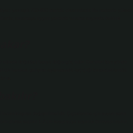
iyacı yaklaşık 700-800 mm’dir. civarındadır. Bu nedenle yüksek
yıllarda, sulamaya uygun yerlerde sulama suyunda farklılık
bakar?
ip ederek doğudan batıya doğru göç eder. Geceleri ters yönde
ünlük hareket, gelişme aşamasında ayçiçeği tomurcuklarında
durur.
bakılır?
 bulanıklaşırsa değiştirilmelidir. Çiçeklenme için suyun serin
rum olursa sapları 1-2 cm kesip suya koyarak önleyebilirsiniz.