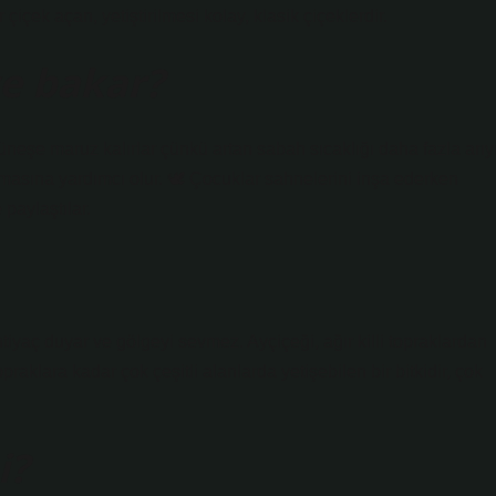
ek açan, yetiştirilmesi kolay, klasik çiçeklerdir.
şe bakar?
eşe maruz kalırlar çünkü artan sabah sıcaklığı daha fazla arıy
almasına yardımcı olur. 🕊 Çocuklar sahnelerini inşa ederken
 paylaştılar.
ihtiyaç duyar ve gölgeyi sevmez. Ayçiçeği, ağır killi topraklardan
opraklara kadar çok çeşitli alanlarda yetişebilen bir bitkidir, çok
i?