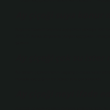
… Olgun ayçiçeklerinin sulanmasını azaltın. … Rüzgar
Ay çiçeği suya konur
Büyüme mevsimi boyunca ayçiçekleri yaklaşık 500–670
2011, 1). Kurak bölgelerde yetişen ayçiçekleri ihtiyaç
güvenir.
Ay çiçeği çok su ister 
Bu dönem çiçeklenmenin başlangıcı olarak kabul edili
noktada ayçiçeğinin su ihtiyacı yine çok yüksektir.
Ay çiçeği neyi ifade e
Ayçiçeği iyi şans ve kalıcı mutluluk anlamına gelir. Bu y