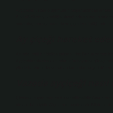
Ayçiçekleri, sofra oluşumunun başlangıcından tanelerin
Bitki 40-50 cm yüksekliğe ulaştığında en uygun sulama 
sofra oluşumu aşamasında ve çiçekler düştüğünde üç k
Ay çiçeği hareket ede
Aslında, belli bir ölçüde çalışabilirler. Bunun çarpıcı b
Ayçiçeklerinin çiçek kısımları, gün boyunca güneşi tak
yönde hareket eder ve sabah konumlarına geri dönerle
Vazoda ayçiçeği nasıl 
Çiçekteki suyun rengine dikkat edilmelidir. Suyun rengi
olması daha iyidir. Çiçeklerde bayılma vb. Böyle bir du