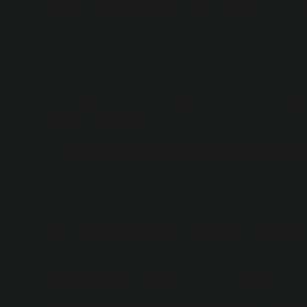
Ay çiçeği evde y
4″ genişliğinde saksılar alın ve her saksının ortasına ya
Sonra kaliteli kompostla örtün. Saksılara biraz su verin
Ayçiçeği saksıda nasıl 
İyi drene edilmiş ve besin açısından zengin bir saksı to
sulanması gerekir, ancak su birikmesini önlemek için
önlemek için saksının altına bir su tabağı yerleştirmek fa
Ay çiçeğine nasıl bakıl
Ayçiçeği BakımıGenç ayçiçeklerini her gün sulayın. Ayçi
Toprak zayıf olduğunda ayçiçeklerini gübreleyin. … Ayç