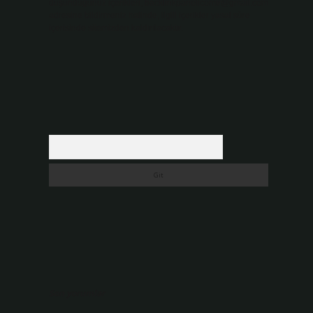
düşündüğünüz içerikleri,
backlinkpanelicomtr@gmail.com
adresine bildirmeniz halinde, ilgili içerikler yasal süre
içerisinde sitemizden kaldırılacaktır.
Arama
Son yorumlar