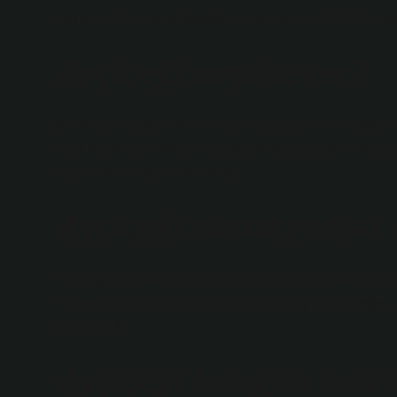
başlangıçların gerçekleştiği her yer için ilk tercihtir. Çi
Ayçiçeği neyi sever?
Işık ve güneşi seven bir tür olan ayçiçeği yeterli ışığa 
hafif kumlu topraklara, hafif asidik topraklardan alkali t
ağır ve kumlu topraklar hariç.
Ayçiçeği susuz yetişir
Ayçiçeği bitkisinin tüm büyüme mevsimi boyunca su iht
ve istenilen verimi elde etmek için, yağışın az olduğu 
yapılmalıdır.
Ayçiçeği her gün sulan