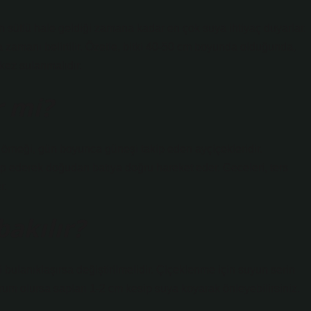
 sütlü hale geldiği zamana kadar en çok suya ihtiyaç duyarlar.
zamanı belirtilir. Özetle, bitki 40-50 cm boyunda olduğunda,
ez sulanmalıdır.
r mi?
ir örneği, gün boyunca güneşi takip eden ayçiçekleridir.
ip ederek doğudan batıya doğru hareket eder. Geceleri, ters
r.
bakılır?
 bulanıklaşırsa değiştirilmelidir. Çiçeklenme için suyun serin
rum olursa sapları 1-2 cm kesip suya koyarak önleyebilirsiniz.