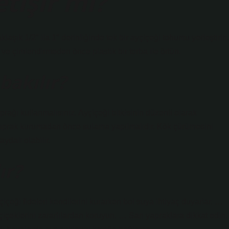
etişir mi?
klaşık 1/2″ ila 1″ derinliğinde tek bir ayçiçeği tohumu yerleştirin.
 ve çimlendirmeden önce plastik bir torba ile örtün.
bakılır?
prağı kullanmalısınız. Ayçiçeği bitkisinin düzenli olarak
 toprak kurumadan önce sulama yapılmalıdır. Kök çürümesini
ydalı olabilir.
ır?
çeği fideleri kendilerini kurarken bol suya ihtiyaç duyarlar. …
içeklerini zararlılardan koruyun. … Sarı yapraklara dikkat edin.