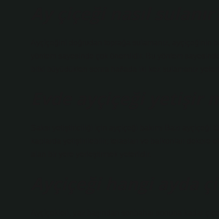
Ay çiçeği nasıl sulanır
Ayçiçeğini doğrudan toprağa sulamanız, ayçiçeğinin ba
yöntem sayesinde çok önemlidir. Bu yöntem sayesinde 
bitki büyüdükten sonra haftada iki kez sulamanız yeterli
Evde ayçiçeği yetişir 
Saksı yetiştiriciliği için ayçiçeği bakımı Bazı ayçiçeği 
kaplarda yetiştirilebilir; terasları ve balkonları dekore 
alan bir yere yerleştirmek yeterlidir.
Ayçiçeği hangi ayda ç
Ayçiçekleri, yaz başından sonbahar sonuna kadar çiçek a