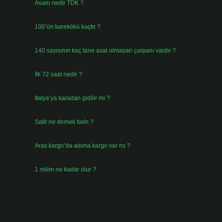
Avam nedir TDK ?
Ağustos 4, 2026
100’ün karekökü kaçtır ?
Ağustos 3, 2026
140 sayısının kaç tane asal olmayan çarpanı vardır ?
Ağustos 3, 2026
İlk 72 saat nedir ?
Temmuz 31, 2026
İtalya’ya karadan gidilir mi ?
Temmuz 30, 2026
Satir ne demek tarih ?
Temmuz 25, 2026
Aras kargo’da adıma kargo var mı ?
Temmuz 25, 2026
1 milim ne kadar olur ?
Temmuz 24, 2026