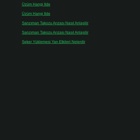
Üzüm Hangi Ilde
için
admin
Üzüm Hangi Ilde
için
Rabia
Şanzıman Takozu Arızası Nasıl Anlaşilir
için
admin
Şanzıman Takozu Arızası Nasıl Anlaşilir
için
Rüveyda
Şeker Yüklemesi Yan Etkileri Nelerdir
için
admin