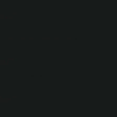
lı havalarda ayçiçeklerini kazığa bağlama.
 mu?
 mm suya (günde 7,1 mm) ihtiyaç duyar (Yawson ve diğerleri,
larını karşılamak için toprakta depolanan suya ve yağmura
mi?
r. Yıldız tablosunun oluşumundan yaklaşık 15 gün sonra olan b
der?
üzden iş girişimleri, törenler, büyük açılışlar ve yeni