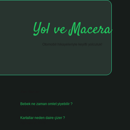
Yol ve Macera
Otomobil hikayeleriyle keyifli yolculuk!
Sidebar
hiltonbet giriş adresi
tulipbett.net
Son Yazılar
Bebek ne zaman omlet yiyebilir ?
Ağustos 6, 2026
Kartallar neden daire çizer ?
Ağustos 5, 2026