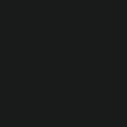
çeklerin dilinde ayçiçeğinin anlamı mutlak bağlılıkla ilişkilendirilir
ihtiyaç duyar ve gölgeyi sevmez. Ayçiçeği, ağır killi topraklardan
opraklara kadar çok çeşitli alanlarda yetişebilen bir bitkidir, çok
 mi?
iyacı yaklaşık 700-800 mm’dir. civarındadır. Bu nedenle yüksek
yıllarda, sulamaya uygun yerlerde sulama suyunda farklılık
ır mı?