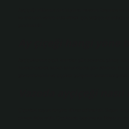
Ayçiçeği bitkisinin tüm büyüme mevsimi boyunca su iht
ve istenilen verimi elde etmek için, yağışın az olduğu 
yapılmalıdır.
Ay çiçeği hangi yöne 
Ayçiçeklerinin çiçek kısımları gün boyunca güneşi tak
hareket ederek sabah konumlarına geri dönerler. Bu g
gözlemlenebilir ve çiçekler gelişimini tamamladığında 
Vazoda ayçiçeği nasıl 
Çiçekteki suyun rengine dikkat edilmelidir. Suyun rengi
olması daha iyidir. Çiçeklerde bayılma vb. Böyle bir du