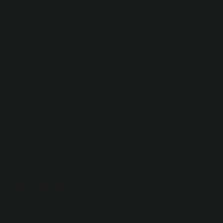
?
şını ve saplarını ıslatmadan, sulama işini halledecek olan bu
bitkinin çürümesini önleyeceksiniz. Sulama süresine gelince,
dir.
mi?
türleri özellikle küçüktür ve bu nedenle saksılarda ve benzeri
etmek için kullanılabilir. Saksıyı günde en az altı saat güneş ışığı
içek açar?
çan, yetiştirilmesi kolay, klasik çiçeklerdir. 9 Mayıs