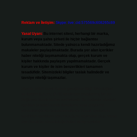
.
Reklam ve İletişim:
Skype: live:.cid.575569c608265c69
Yasal Uyarı:
Bu internet sitesi, herhangi bir marka,
kurum veya şahıs şirketi ile hiçbir bağlantısı
bulunmamaktadır. Sitede yalnızca kendi hazırladığımız
makaleler paylaşılmaktadır. Burada yer alan içerikler
haber niteliği taşımamakta olup, gerçek kurum ve
kişiler hakkında paylaşım yapılmamaktadır. Gerçek
kurum ve kişiler ile isim benzerlikleri tamamen
tesadüfidir. Sitemizdeki bilgiler taslak halindedir ve
tavsiye niteliği taşımazlar.
Sitemiz, 5651 Sayılı Kanun gereğince Bilgi Teknolojileri
ve İletişim Kurumu (BTK) tarafından onaylanmış bir Yer
Sağlayıcı olarak hizmet vermektedir. Bu nedenle, sitedeki
içerikleri proaktif olarak denetleme veya araştırma
yükümlülüğümüz bulunmamaktadır. Ancak, üyelerimiz
yazdıkları içeriklerin sorumluluğunu taşımakta olup, siteye
üye olarak bu sorumluluğu kabul etmiş sayılırlar.
Hukuka ve yasal düzenlemelere aykırı olduğunu