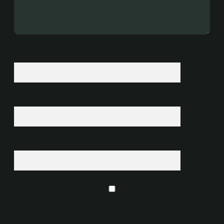
İsim*
E-Posta*
Web Sitesi
Daha sonraki yorumlarımda kullanılması için adım, e-posta adresim ve
site adresim bu tarayıcıya kaydedilsin.