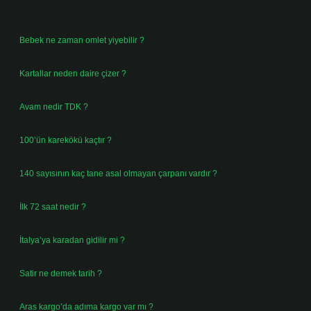
Son Yazılar
Bebek ne zaman omlet yiyebilir ?
Ağustos 6, 2026
Kartallar neden daire çizer ?
Ağustos 5, 2026
Avam nedir TDK ?
Ağustos 4, 2026
100’ün karekökü kaçtır ?
Ağustos 3, 2026
140 sayısının kaç tane asal olmayan çarpanı vardır ?
Ağustos 3, 2026
İlk 72 saat nedir ?
Temmuz 31, 2026
İtalya’ya karadan gidilir mi ?
Temmuz 30, 2026
Satir ne demek tarih ?
Temmuz 25, 2026
Aras kargo’da adıma kargo var mı ?