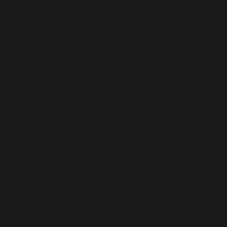
aynı zamanda tarihsel bilinç ve toplumsal farkındalık
gerektirir. Okurlara şu soruları bırakmak, tartışmayı
derinleştirebilir:
– Sizce tarihte farklı toplumlar baklanın kalitesini hangi
kriterlere göre belirlemiş olabilir?
– Modern tarım ve geleneksel yöntemler arasında
denge kurmak, ürün kalitesini nasıl etkiler?
– Geçmişteki uygulamalar ve belgeler, bugün tüketim
alışkanlıklarımıza ne kadar yön veriyor?
Sonuç
Bakla, tarih boyunca insanlığın beslenme, tarım ve
kültürel tercihlerini şekillendiren bir ürün olmuştur.