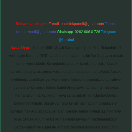
Reklam ve İletişim:
E-mail:
backlinkpaneli@gmail.com
Teams:
forumhizmeti@gmail.com
Whatsapp: 0262 606 0 726
Telegram:
@karabul
Yasal Uyarı:
Sitemiz, 5651 Sayılı Kanun gereğince Bilgi Teknolojileri
ve İletişim Kurumu (BTK) tarafından onaylanmış bir Yer Sağlayıcı olarak
hizmet vermektedir. Bu nedenle, sitedeki içerikleri proaktif olarak
denetleme veya araştırma yükümlülüğümüz bulunmamaktadır. Ancak,
üyelerimiz yazdıkları içeriklerin sorumluluğunu taşımakta olup, siteye
üye olarak bu sorumluluğu kabul etmiş sayılırlar. Bu internet sitesi,
herhangi bir marka, kurum veya şahıs şirketi ile hiçbir bağlantısı
bulunmamaktadır. Sitede yalnızca kendi hazırladığımız makaleler
paylaşılmaktadır. Burada yer alan içerikler haber niteliği taşımamakta
olup, gerçek kurum ve kişiler hakkında paylaşım yapılmamaktadır.
Gerçek kurum ve kişiler ile isim benzerlikleri tamamen tesadüfidir.