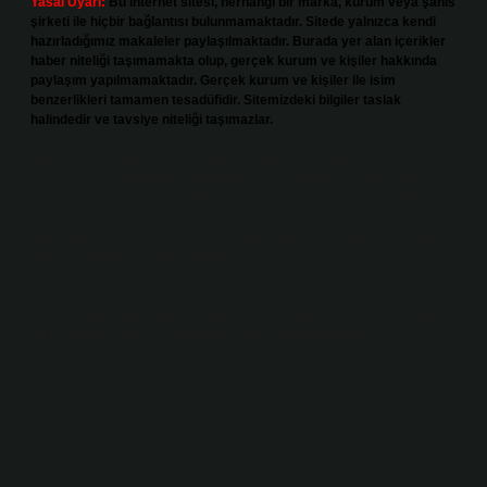
Yasal Uyarı:
Bu internet sitesi, herhangi bir marka, kurum veya şahıs
şirketi ile hiçbir bağlantısı bulunmamaktadır. Sitede yalnızca kendi
hazırladığımız makaleler paylaşılmaktadır. Burada yer alan içerikler
haber niteliği taşımamakta olup, gerçek kurum ve kişiler hakkında
paylaşım yapılmamaktadır. Gerçek kurum ve kişiler ile isim
benzerlikleri tamamen tesadüfidir. Sitemizdeki bilgiler taslak
halindedir ve tavsiye niteliği taşımazlar.
Sitemiz, 5651 Sayılı Kanun gereğince Bilgi Teknolojileri ve İletişim
Kurumu (BTK) tarafından onaylanmış bir Yer Sağlayıcı olarak hizmet
vermektedir. Bu nedenle, sitedeki içerikleri proaktif olarak denetleme
veya araştırma yükümlülüğümüz bulunmamaktadır. Ancak, üyelerimiz
yazdıkları içeriklerin sorumluluğunu taşımakta olup, siteye üye olarak bu
sorumluluğu kabul etmiş sayılırlar.
Hukuka ve yasal düzenlemelere aykırı olduğunu düşündüğünüz
içerikleri,
backlinkpanelicomtr@gmail.com
adresine bildirmeniz halinde,
ilgili içerikler yasal süre içerisinde sitemizden kaldırılacaktır.