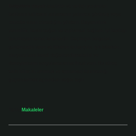
Belgelere dayalı
analizler ve tarihçi yorumları,
baklanın kalitesini anlamanın yalnızca görünüş veya
lezzetle sınırlı olmadığını gösterir. Dayanıklılık,
verimlilik, besin değeri ve toplumsal bağlam, iyi baklayı
tanımlayan temel kriterlerdir. Geçmişin belgeleri,
günümüzün tarım ve tüketim anlayışına ışık tutarken,
okuyucuların kendi değerlendirmelerini ve
deneyimlerini sorgulamalarına fırsat verir. Bu süreç,
tarih bilincini artırmak ve toplumsal farkındalığı
güçlendirmek açısından değer taşır.
Tarih:
Makaleler