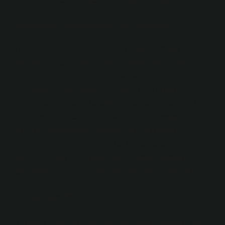
yöntemleri arasında nasıl bir denge kurulabilir?
Geçmişten Günümüze Paralellikler
Tarih, bize yalnızca olayları değil, aynı zamanda
değerleri ve tercihleri de öğretir. Antik dönemden
günümüze bakla, hem besin kaynağı hem de toplumsal
bir sembol olarak değişim göstermiştir. Bugün hâlâ iyi
baklayı tanımlarken, dayanıklılık, lezzet ve verimlilik
gibi kriterleri kullanıyoruz. Bu paralellik, geçmişin
bugünü anlamada ve geleceği şekillendirmede
oynadığı kritik rolü gösterir.
Bağlamsal analiz
, bize
sadece ürünün özelliklerini değil, üretim sürecinin
toplumsal ve kültürel bağlamını da görme fırsatı sunar.
Tartışmaya Davet
Baklanın iyisini anlamak, yalnızca teknik bir bilgi değil,