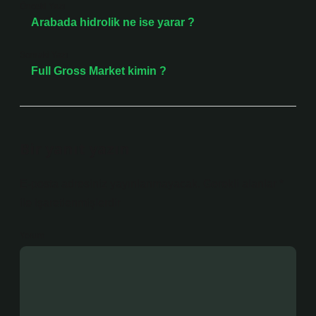
Önceki Yazı
Arabada hidrolik ne ise yarar ?
Sonraki Yazı
Full Gross Market kimin ?
Bir yanıt yazın
E-posta adresiniz yayınlanmayacak.
Gerekli alanlar
*
ile işaretlenmişlerdir
Yorum