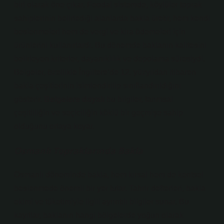
biri olarak öne çıkar. Feodal sistemde, köylüler toprak
sahiplerinin belirlediği alanlarda bakla üretir, hem kendi
beslenmeleri hem de vergi ve kira ödemeleri için
ürünlerini kullanırlardı. Bu dönemde baklanın kalitesini
belirleyen kriterler, dayanıklılık ve depolama süresiydi.
Belgeler, özellikle İngiltere’de 12. yüzyıldan itibaren
bakla çeşitlerinin isimlendirilip sınıflandırıldığını
gösterir.
Belgelere dayalı
bu bilgiler, tarımsal
çeşitliliğin ve seçiciliğin köklü bir geçmişe sahip
olduğunu ortaya koyar.
Osmanlı Topraklarında Bakla
Osmanlı döneminde bakla, hem kırsal hem de kentsel
beslenmede önemli bir yer tutar. Tahrir defterleri, bakla
ekimi ve tüketimiyle ilgili ayrıntılı bilgiler sunar. Bu
kayıtlar, baklanın hangi bölgelerde yoğun olarak