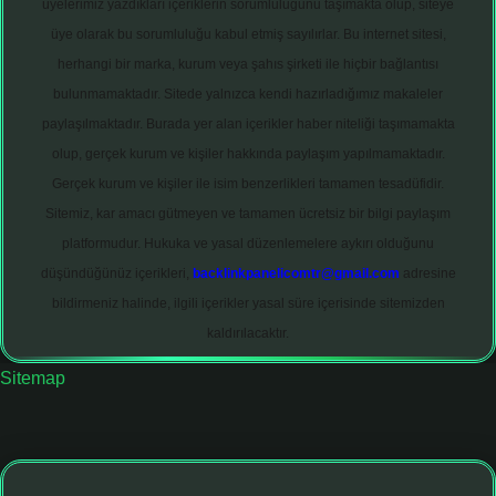
üyelerimiz yazdıkları içeriklerin sorumluluğunu taşımakta olup, siteye
üye olarak bu sorumluluğu kabul etmiş sayılırlar. Bu internet sitesi,
herhangi bir marka, kurum veya şahıs şirketi ile hiçbir bağlantısı
bulunmamaktadır. Sitede yalnızca kendi hazırladığımız makaleler
paylaşılmaktadır. Burada yer alan içerikler haber niteliği taşımamakta
olup, gerçek kurum ve kişiler hakkında paylaşım yapılmamaktadır.
Gerçek kurum ve kişiler ile isim benzerlikleri tamamen tesadüfidir.
Sitemiz, kar amacı gütmeyen ve tamamen ücretsiz bir bilgi paylaşım
platformudur. Hukuka ve yasal düzenlemelere aykırı olduğunu
düşündüğünüz içerikleri,
backlinkpanelicomtr@gmail.com
adresine
bildirmeniz halinde, ilgili içerikler yasal süre içerisinde sitemizden
kaldırılacaktır.
Sitemap
hiltonbet giriş adresi
tulipbett.net