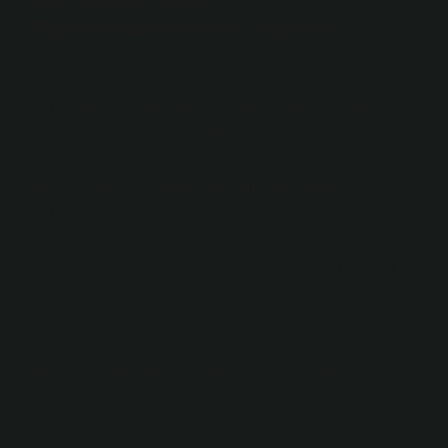
Değerlendirmemizi Yapmak
Günümüzde baklanın iyisini anlamak, hem tarihsel
bilgiyi hem de modern tarım teknolojilerini dikkate
almayı gerektirir. Organik tarım, genetik çeşitlilik ve
sürdürülebilir üretim yöntemleri, baklanın kalitesini
etkileyen başlıca faktörlerdir. Buradan hareketle,
okurların kendilerine sorabileceği sorular şunlardır:
– Geçmişte baklanın kalitesi nasıl ölçülüyordu ve bu
ölçütler günümüzde hala geçerli mi?
– Kendi tüketim tercihlerimde, dayanıklılık, tat ve besin
değeri arasında nasıl bir öncelik belirliyorum?
– Küresel pazarda standartlar ile yerel üretim