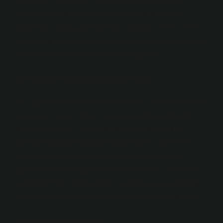
çalışmaları, topraktaki besin elementlerinin bakla
üretimi üzerindeki etkisini belgeler. Bu dönemde
bağlamsal analiz
yapıldığında, baklanın “iyisi” kavramı
yalnızca görünüş veya verimle değil, kimyasal bileşim
ve besin değeri ile de ölçülmeye başlanır.
20. Yüzyıl ve Küreselleşen Pazar
20. yüzyılın ortalarından itibaren bakla, küresel ticaretin
bir parçası haline geldi. Uluslararası tarım örgütleri ve
devlet politikaları, kalite standartları oluşturdu. Bu
süreçte,
belgelere dayalı
olarak, tohum seçiminden
hasada kadar pek çok kriter belirlenmiş ve kalite
ölçümleri standartlaştırılmıştır. Örneğin, FAO raporları,
bakla türlerinin protein oranı, hastalıklara dayanıklılığı
ve verimlilik gibi kriterlerle değerlendirildiğini gösterir.
Günümüz: Kendi