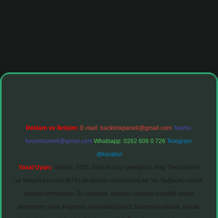
hiltonbet giriş adresi
tulipbett.net
Reklam ve İletişim:
E-mail:
backlinkpaneli@gmail.com
Teams:
forumhizmeti@gmail.com
Whatsapp: 0262 606 0 726
Telegram:
@karabul
Yasal Uyarı:
Sitemiz, 5651 Sayılı Kanun gereğince Bilgi Teknolojileri
ve İletişim Kurumu (BTK) tarafından onaylanmış bir Yer Sağlayıcı olarak
hizmet vermektedir. Bu nedenle, sitedeki içerikleri proaktif olarak
denetleme veya araştırma yükümlülüğümüz bulunmamaktadır. Ancak,