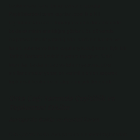
beslenmede temel bir rol oynadığı görülür.
Papirüslerdeki tarım kayıtları, özellikle Nil
taşkınlarından sonra toprağın verimli dönemlerinde
bakla ekiminin artırıldığını gösterir. Bu dönemde
bağlamsal analiz
yapıldığında, baklanın kalitesi ve
türleri, sulama ve iklim koşullarıyla doğrudan ilişkilidir.
Tarihçi Barbara Levick’in yorumuna göre, “Eski
Mısırlılar, baklanın sap ve tohum yapısına göre
sınıflandırmalar yapar, en verimli olanları seçerek
toplumsal beslenme stratejilerini şekillendirirdi.”
Orta Çağ: Tarımda Çeşitlilik ve
Toplumsal Etkiler
Avrupa’da Bakla ve Feodal Tarım
Orta Çağ’da bakla, Avrupa tarımının temel taşlarından