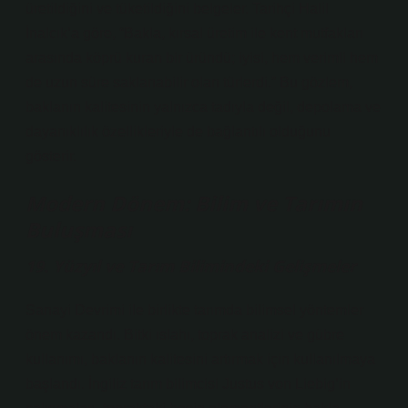
üretildiğini ve tüketildiğini belgeler. Tarihçi Halil
İnalcık’a göre, “Bakla, kırsal üretim ile kent mutfakları
arasında köprü kuran bir üründü; iyisi, hem verimli hem
de uzun süre saklanabilir olan türlerdi.” Bu gözlem,
baklanın kalitesinin yalnızca tadıyla değil, depolama ve
dayanıklılık özellikleriyle de bağlantılı olduğunu
gösterir.
Modern Dönem: Bilim ve Tarımın
Buluşması
19. Yüzyıl ve Tarım Bilimindeki Gelişmeler
Sanayi Devrimi ile birlikte tarımda bilimsel yöntemler
önem kazandı. Bitki ıslahı, toprak analizi ve gübre
kullanımı, baklanın kalitesini artırmak için kullanılmaya
başlandı. İngiliz tarım bilimcisi Justus von Liebig’in