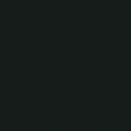
Geçmişin İzinde: Baklanın İyisi
Nasıl Anlaşılır?
Geçmişi anlamak, bugünü yorumlamanın ve geleceğe
dair bilinçli kararlar almanın temelidir. Bakla, tarih
boyunca yalnızca bir besin maddesi değil, aynı
zamanda tarımsal üretim, toplumsal dönüşüm ve
kültürel etkileşimler açısından da önemli bir
göstergedir.
Baklanın iyisi
sorusu, sadece lezzet veya
verimlilikle sınırlı kalmaz; aynı zamanda tarihsel
süreçler, tarım teknikleri ve toplumsal alışkanlıklar
bağlamında anlam kazanır. Bu yazıda, baklanın tarihsel
yolculuğunu kronolojik bir perspektifle ele alacak,
önemli dönemeçleri, toplumsal kırılma noktalarını ve
farklı tarihçi yorumlarını inceleyeceğiz.
Antik Dönemler ve Tarımsal