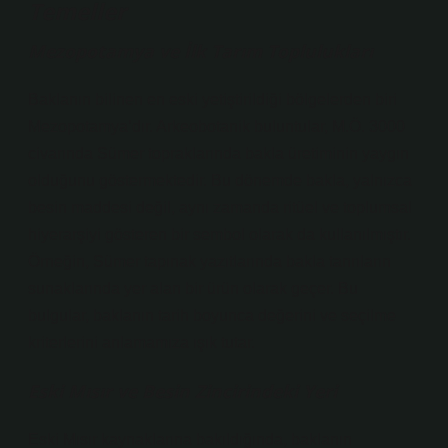
Temeller
Mezopotamya ve İlk Tarım Toplulukları
Baklanın bilinen en eski yetiştirildiği bölgelerden biri
Mezopotamya’dır. Arkeobotanik buluntular, M.Ö. 3000
civarında Sümer topraklarında bakla üretiminin yaygın
olduğunu göstermektedir. Bu dönemde bakla, yalnızca
besin maddesi değil, aynı zamanda ritüel ve toplumsal
hiyerarşiyi gösteren bir sembol olarak da kullanılmıştır.
Örneğin, Sümer tapınak yazıtlarında bakla tanrıların
sunaklarında yer alan bir ürün olarak geçer. Bu
bulgular, baklanın tarih boyunca değerini ve seçilme
kriterlerini anlamamıza ışık tutar.
Eski Mısır ve Besin Zincirindeki Yeri
Eski Mısır kaynaklarına bakıldığında, baklanın