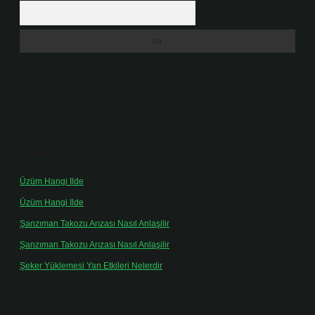
Arama
Son yorumlar
Üzüm Hangi Ilde
için
admin
Üzüm Hangi Ilde
için
Rabia
Şanzıman Takozu Arızası Nasıl Anlaşilir
için
admin
Şanzıman Takozu Arızası Nasıl Anlaşilir
için
Rüveyda
Şeker Yüklemesi Yan Etkileri Nelerdir
için
admin