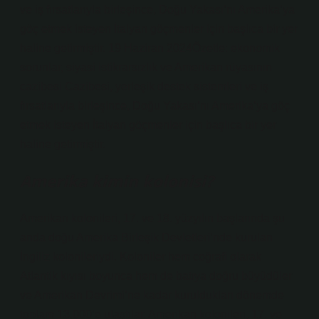
ve iş fırsatlarıyla birleşince, Doğu Yakası’nı Amerika’ya
göç etmek isteyen İtalyan göçmenler için başlıca bir yer
haline getirmiştir. 19 Haziran 2024Özetle: ekonomik
sorunlar, siyasi istikrarsızlık ve Amerikan rüyasının
cazibesi Cazibesi, yerleşik destek sistemleri ve iş
fırsatlarıyla birleşince, Doğu Yakası’nı Amerika’ya göç
etmek isteyen İtalyan göçmenler için başlıca bir yer
haline getirmiştir.
Amerika kimin kolonisi?
Amerikan kolonileri, 17. ve 18. yüzyılın başlarında şu
anda doğu Amerika Birleşik Devletleri’nde kurulan
İngiliz kolonileriydi. Koloniler hem coğrafi olarak
Atlantik kıyısı boyunca hem de batıya doğru büyüdüler
ve Amerikan Devrimi’ne kadar kuruldukları dönemde
toplam 13.000’e ulaştılar. Amerikan kolonileri, 17. ve