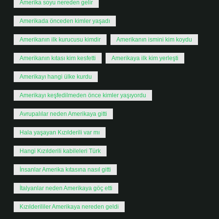
Amerika soyu nereden gelir
Amerikada önceden kimler yaşadı
Amerikanın ilk kurucusu kimdir
Amerikanın ismini kim koydu
Amerikanın kıtası kim kesfetti
Amerikaya ilk kim yerleşti
Amerikayı hangi ülke kurdu
Amerikayı keşfedilmeden önce kimler yaşıyordu
Avrupalılar neden Amerikaya gitti
Hala yaşayan Kızılderili var mı
Hangi Kızılderili kabileleri Türk
İnsanlar Amerika kıtasına nasıl gitti
İtalyanlar neden Amerikaya göç etti
Kızılderililer Amerikaya nereden geldi