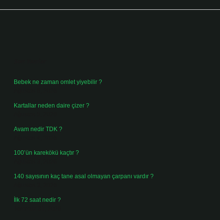
Sidebar
Son Yazılar
Bebek ne zaman omlet yiyebilir ?
Ağustos 6, 2026
Kartallar neden daire çizer ?
Ağustos 5, 2026
Avam nedir TDK ?
Ağustos 4, 2026
100’ün karekökü kaçtır ?
Ağustos 3, 2026
140 sayısının kaç tane asal olmayan çarpanı vardır ?
Ağustos 3, 2026
İlk 72 saat nedir ?
Temmuz 31, 2026