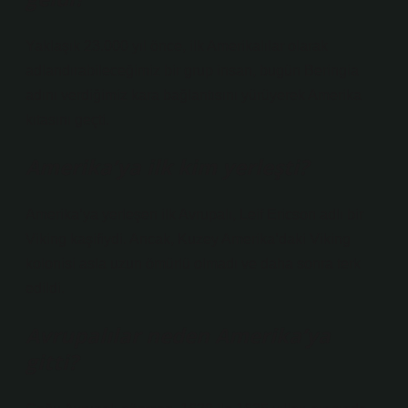
Yaklaşık 23.000 yıl önce, ilk Amerikalılar olarak
adlandırabileceğimiz bir grup insan, bugün Beringia
adını verdiğimiz kara bağlantısını yürüyerek Amerika
kıtasını geçti.
Amerika’ya ilk kim yerleşti?
Amerika’ya yerleşen ilk Avrupalı, Leif Ericson adlı bir
Viking kaşifiydi. Ancak, Kuzey Amerika’daki Viking
kolonisi asla uzun ömürlü olmadı ve daha sonra terk
edildi.
Avrupalılar neden Amerika’ya
gitti?