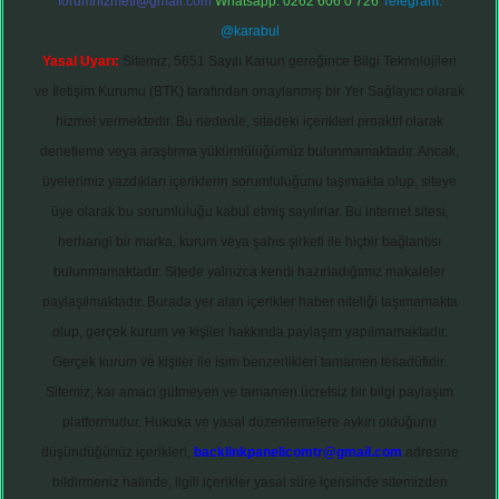
forumhizmeti@gmail.com
Whatsapp: 0262 606 0 726
Telegram:
@karabul
Yasal Uyarı:
Sitemiz, 5651 Sayılı Kanun gereğince Bilgi Teknolojileri
ve İletişim Kurumu (BTK) tarafından onaylanmış bir Yer Sağlayıcı olarak
hizmet vermektedir. Bu nedenle, sitedeki içerikleri proaktif olarak
denetleme veya araştırma yükümlülüğümüz bulunmamaktadır. Ancak,
üyelerimiz yazdıkları içeriklerin sorumluluğunu taşımakta olup, siteye
üye olarak bu sorumluluğu kabul etmiş sayılırlar. Bu internet sitesi,
herhangi bir marka, kurum veya şahıs şirketi ile hiçbir bağlantısı
bulunmamaktadır. Sitede yalnızca kendi hazırladığımız makaleler
paylaşılmaktadır. Burada yer alan içerikler haber niteliği taşımamakta
olup, gerçek kurum ve kişiler hakkında paylaşım yapılmamaktadır.
Gerçek kurum ve kişiler ile isim benzerlikleri tamamen tesadüfidir.
Sitemiz, kar amacı gütmeyen ve tamamen ücretsiz bir bilgi paylaşım
platformudur. Hukuka ve yasal düzenlemelere aykırı olduğunu
düşündüğünüz içerikleri,
backlinkpanelicomtr@gmail.com
adresine
bildirmeniz halinde, ilgili içerikler yasal süre içerisinde sitemizden