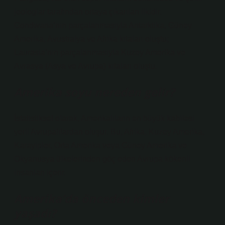
jeologlar tarafından ortaya çıkarılan ilkidir.
Gondwana’nın parçalanmasıyla Antarktika, Güney
Amerika, Avustralya ve Afrika kıtaları oluştu;
Laurasia’nın parçalanmasıyla Kuzey Amerika ve
Avrasya (Asya ve Avrupa) kıtaları oluştu.
Amerika soyu nereden gelir?
İstatistiksel olarak, Amerikalıların en büyük kabilesi
yerli Avrupalılardan oluşur. Bu, Afrika, Kuzey Amerika,
Karayipler, Orta Amerika veya Güney Amerika ve
Okyanusya ülkelerinden göç eden Avrupa kökenli
insanları içerir.
Amerika’da önceden kimler
yaşadı?