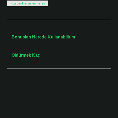
Kızılderililer aslen nereli
Önceki Yazı
Bonusları Nerede Kullanabilirim
Sonraki Yazı
Öldürmek Kaç
Bir yanıt yazın
E-posta adresiniz yayınlanmayacak.
Gerekli alanlar
*
ile işaretlenmişlerdir
Yorum