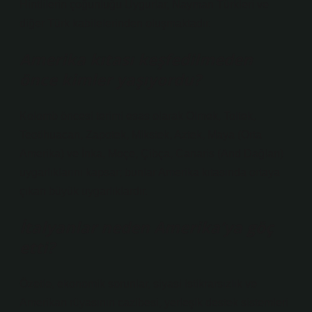
Hintlilerin çoğunluğu Uygurlar, Nayman Türkleri ve
diğer Türk kabilelerinden oluşmaktadır.
Amerika kıtası keşfedilmeden
önce kimler yaşıyordu?
Kolomb öncesi terimi esas olarak Olmek, Toltek,
Teotihuacan, Zapotek, Mikstek, Aztek, Maya (Orta
Amerika) ve İnka, Moçe, Çibça, Canaris (And Dağları)
uygarlıklarını kapsar; bunlar Amerika kıtasında ortaya
çıkan büyük uygarlıklardır.
İtalyanlar neden Amerika’ya göç
etti?
Özetle, ekonomik sorunlar, siyasi istikrarsızlık ve
Amerikan rüyasının cazibesi, yerleşik destek sistemleri