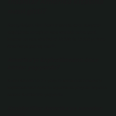
İnsanlar Amerika kıtasına
nasıl gitti?
Bering Boğazı, Buz Devri sırasında deniz seviyeleri
düştüğünde birleşik bir kara köprüsü haline geldi.
İnsanlar bu kara köprüsünü 20.000 ila 15.000 yıl önce
Amerika’ya geçmiş olabilir.
Amerika’yı keşfedilmeden önce
kimler yaşıyordu?
Kristof Kolomb’un 15. yüzyılın sonlarında Amerika’yı
keşfetmesinden önce bu topraklarda yüzyıllar boyunca
sadece Kızılderililer yaşıyordu.
Kızılderililer Amerika’ya nereden
geldi?