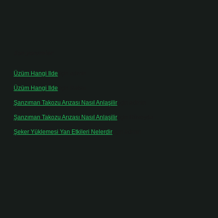
Son yorumlar
Üzüm Hangi Ilde
için
admin
Üzüm Hangi Ilde
için
Rabia
Şanzıman Takozu Arızası Nasıl Anlaşilir
için
admin
Şanzıman Takozu Arızası Nasıl Anlaşilir
için
Rüveyda
Şeker Yüklemesi Yan Etkileri Nelerdir
için
admin