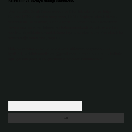
halindedir ve tavsiye niteliği taşımazlar.
Sitemiz, 5651 Sayılı Kanun gereğince Bilgi Teknolojileri ve İletişim
Kurumu (BTK) tarafından onaylanmış bir Yer Sağlayıcı olarak hizmet
vermektedir. Bu nedenle, sitedeki içerikleri proaktif olarak denetleme
veya araştırma yükümlülüğümüz bulunmamaktadır. Ancak, üyelerimiz
yazdıkları içeriklerin sorumluluğunu taşımakta olup, siteye üye olarak bu
sorumluluğu kabul etmiş sayılırlar.
Hukuka ve yasal düzenlemelere aykırı olduğunu düşündüğünüz
içerikleri,
backlinkpanelicomtr@gmail.com
adresine bildirmeniz halinde,
ilgili içerikler yasal süre içerisinde sitemizden kaldırılacaktır.
Arama