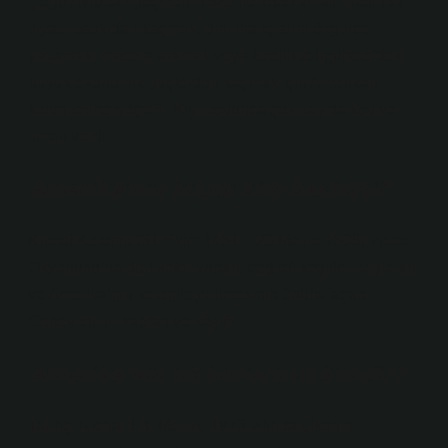
Çoğu Avrupalı ​​göçmen, 1620 ile 1635 yılları arasında
siyasi baskıdan kaçmak, dini inançlarını özgürce
yaşamak, macera aramak veya özellikle İngiltere’deki
büyük ekonomik güçlerden kaçmak için Amerikan
kolonilerine göç etti. Kıyı boyunca çok sayıda koy ve
liman vardı.
Amerika’nın kıtası kim kesfetti?
Kristof Kolomb (31 Ekim 1451 – 20 Mayıs 1506), Atlas
Okyanusu’na dört sefer yapan, coğrafi keşifler başlatan
ve Amerika’nın kolonileştirilmesinin önünü açan
Cenevizli bir kaptan ve kâşifti.
Amerika’nın ilk kurucusu kimdir?
Tarihçi Richard B. Morris, 1973 yılında ülkenin