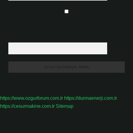
Daha sonraki yorumlarımda kullanılması için adım, e-posta adresim ve
site adresim bu tarayıcıya kaydedilsin.
7 + 8 kaçtır?
*
https://www.ozgurforum.com.tr
https://durmaenerji.com.tr
https://cesurmakine.com.tr
Sitemap