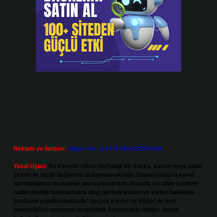
Reklam ve İletişim:
Skype: live:.cid.575569c608265c69
Yasal Uyarı:
Bu internet sitesi, herhangi bir marka, kurum veya şahıs
şirketi ile hiçbir bağlantısı bulunmamaktadır. Sitede yalnızca kendi
hazırladığımız makaleler paylaşılmaktadır. Burada yer alan içerikler
haber niteliği taşımamakta olup, gerçek kurum ve kişiler hakkında
paylaşım yapılmamaktadır. Gerçek kurum ve kişiler ile isim
benzerlikleri tamamen tesadüfidir. Sitemizdeki bilgiler taslak