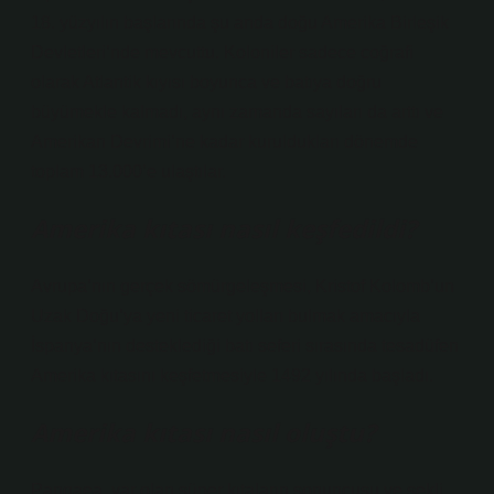
18. yüzyılın başlarında şu anda doğu Amerika Birleşik
Devletleri’nde mevcuttu. Koloniler sadece coğrafi
olarak Atlantik kıyısı boyunca ve batıya doğru
büyümekle kalmadı, aynı zamanda sayıları da arttı ve
Amerikan Devrimi’ne kadar kuruldukları dönemde
toplam 13.000’e ulaştılar.
Amerika kıtası nasıl keşfedildi?
Avrupa’nın gerçek sömürgeleşmesi, Kristof Kolomb’un
Uzak Doğu’ya yeni ticaret yolları bulmak amacıyla
İspanya’nın desteklediği batı seferi sırasında tesadüfen
Amerika kıtasını keşfetmesiyle 1492 yılında başladı.
Amerika kıtası nasıl oluştu?
Pangaea, var olan süper kıtaların sonuncusu ve şekli