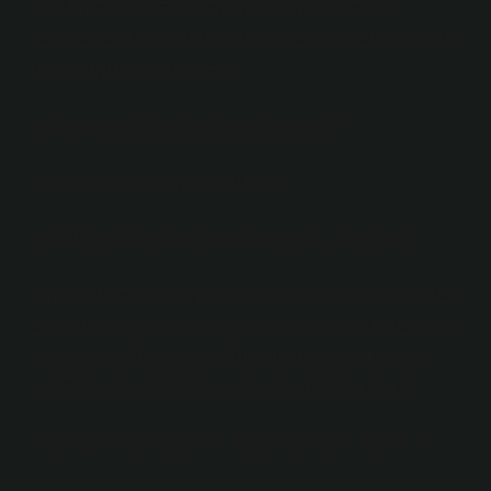
kaşif, Amerika kıtasını bulduğuna inanıyordu ve
İtalya’ya yazdığı mektuplarda bundan bahsetti. Amerika
kıtasına şu anki adını verdi.
Kızılderililer aslen nereli?
Nüfusa göre Beringia’nın ilk 20’si.
Hala yaşayan Kızılderili var mı?
Ünlü nüfus ve demografi uzmanları, Kristof Kolomb’dan
önce Amerika kıtasında yaklaşık 30 milyon Kızılderilinin
yaşadığını tahmin ediyor. Bugün, Amerika kıtasında
sadece üç milyondan biraz fazla Kızılderili yaşıyor.
Hangi Kızılderili kabileleri Türk?