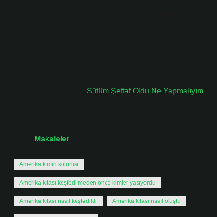
Kolomb öncesi terimi esas olarak Olmek, Toltek,
Teotihuacan, Zapotek, Mikstek, Aztek, Maya (Orta
Amerika) ve İnka, Moçe, Çibça, Canaris (And Dağları)
uygarlıklarını kapsar; bunlar Amerika kıtasında ortaya
çıkan büyük uygarlıklardır.
Tavsiyeli Bağlantılar:
Sütüm Şeffaf Oldu Ne Yapmalıyım
Tarih:
Makaleler
Amerika kimin kolonisi
Amerika kıtası keşfedilmeden önce kimler yaşıyordu
Amerika kıtası nasıl keşfedildi
Amerika kıtası nasıl oluştu