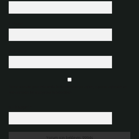
E-Posta*
Web Sitesi
Daha sonraki yorumlarımda kullanılması için adım, e-posta adresim ve
site adresim bu tarayıcıya kaydedilsin.
6 + 2 kaçtır?
*