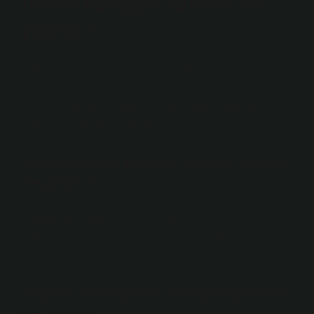
İftara böreğin yanına ne
yapılır?
Hamur işi ile ne iyi gider?Tavuk çorbasıVişne
kompostosuDereotu-ceviz
salatasıKısırAyranŞakşukaZeytinyağlı dürümArpa
şehriye salatasıDiğer ürünler…
Makarnanın yanına yemek olarak
ne gider?
Makarnanın yanına ne gider? Mercimek çorbası, kuru
köfte, sote tavuk, şakşuka, fırında kuzu pirzola, tavuk
dürüm, cacık, taze fasulye yemeği.
Akşam yemeğinde böreğin yanına
ne gider?