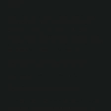
gider?
Davet sofralarınızda veya yemeklerinizde ton balıklı
tavuklu makarna salatası ile servis edebileceğiniz
yemekler şu şekilde sıralanabilir: Fırında köfte ve
patates, Bazlama, Cheddar peynirli mantar, Su böreği,
Çıtır tavuk, Milföy böreği, Su böreği, Zeytinyağlı yaprak
sarmaDaha fazla makale… •19 Ocak 2024
Kömbenin yanında ne yenir?
Ayran, salatalık, cacık vb. ile çok iyi gider.
Böreğin arasına ne konur?
Süt ve yağ kullanın. malzemelerdir; ancak fırınlanmış
ürünlerde bu malzemeler daha da önemli hale gelir.