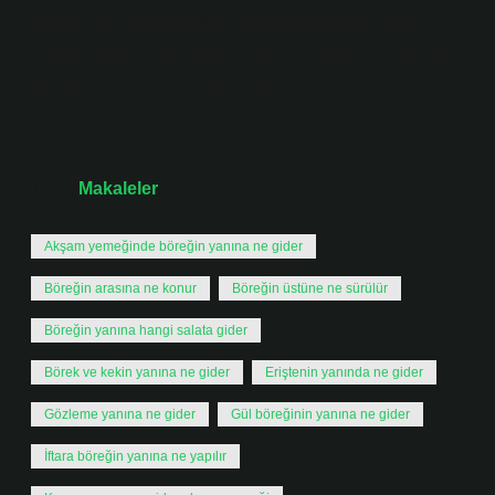
Kıymalı gül böreği ile sarı mercimek çorbası veya
yoğurt çorbası hazırlayabilirsiniz. Böreğin içine patates
salatası gibi doyurucu salatalar ekleyebilirsiniz.
Tarih:
Makaleler
Akşam yemeğinde böreğin yanına ne gider
Böreğin arasına ne konur
Böreğin üstüne ne sürülür
Böreğin yanına hangi salata gider
Börek ve kekin yanına ne gider
Eriştenin yanında ne gider
Gözleme yanına ne gider
Gül böreğinin yanına ne gider
İftara böreğin yanına ne yapılır