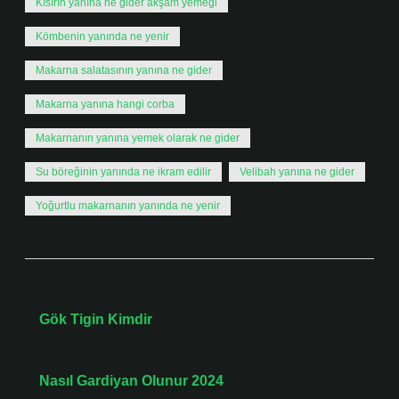
Kısırın yanına ne gider akşam yemeği
Kömbenin yanında ne yenir
Makarna salatasının yanına ne gider
Makarna yanına hangi corba
Makarnanın yanına yemek olarak ne gider
Su böreğinin yanında ne ikram edilir
Velibah yanına ne gider
Yoğurtlu makarnanın yanında ne yenir
Önceki Yazı
Gök Tigin Kimdir
Sonraki Yazı
Nasıl Gardiyan Olunur 2024