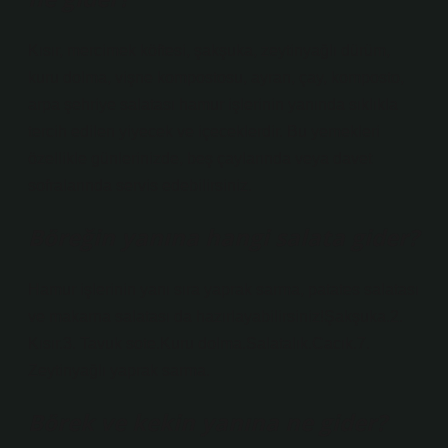
Kısır, mercimek köftesi, şakşuka, zeytinyağlı dürüm,
kuru dolma, vişne kompostosu, ayran, çay, komposto,
arpa şehriye salatası hamur işlerinin yanında sıklıkla
tercih edilen yiyecek ve içeceklerdir. Bu yemekleri
özellikle günlerinizde, beş çaylarında veya davet
sofralarında servis edebilirsiniz.
Böreğin yanına hangi salata gider?
Hamur işlerinin yanı sıra yaprak sarma, patates salatası
ve makarna salatası da hazırlayabilirsiniz!Şakşuka.2.
Kısır.3. Tavuk sote.Kuru dolma.Salatalık.Cacık.7.
Zeytinyağlı yaprak sarma.
Börek ve kekin yanına ne gider?