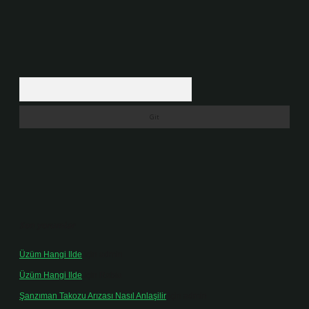
Arama
Son yorumlar
Üzüm Hangi Ilde
için
admin
Üzüm Hangi Ilde
için
Rabia
Şanzıman Takozu Arızası Nasıl Anlaşilir
için
admin