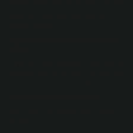
​​olarak hazırlayabileceğiniz bir diğer seçenek mercimek
çorbasıdır. Makarnaya ek olarak domates, mercimek
veya ezogelin çorbası hazırlayarak lezzetli bir
başlangıç ​​yapabilirsiniz.
Yoğurtlu makarnanın yanında ne
yenir?
Yoğurtlu nohut çorbası makarnayla iyi gider. Nohut gibi
baklagillerde eksik olan bazı amino asitler, protein yapı
taşları, makarna gibi yüksek kaliteli tahıllarda bulunur.
Eriştenin yanında ne gider?
Uyumlu makarna: 12 tamamlayıcı lezzet: et ve fasulye
enchilada.