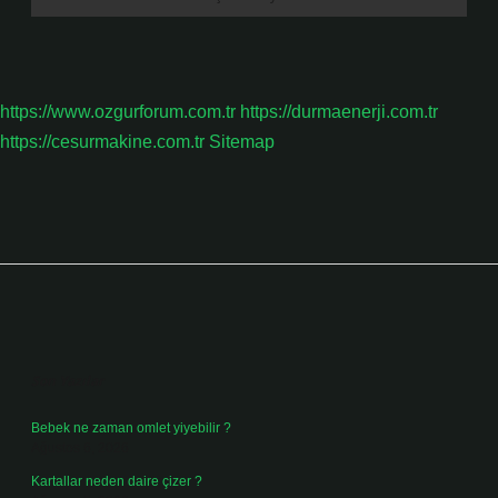
https://www.ozgurforum.com.tr
https://durmaenerji.com.tr
https://cesurmakine.com.tr
Sitemap
Sidebar
Son Yazılar
Bebek ne zaman omlet yiyebilir ?
Ağustos 6, 2026
Kartallar neden daire çizer ?