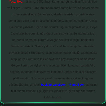
Yasal Uyarı:
Sitemiz, 5651 Sayılı Kanun gereğince Bilgi Teknolojileri
ve İletişim Kurumu (BTK) tarafından onaylanmış bir Yer Sağlayıcı olarak
hizmet vermektedir. Bu nedenle, sitedeki içerikleri proaktif olarak
denetleme veya araştırma yükümlülüğümüz bulunmamaktadır. Ancak,
üyelerimiz yazdıkları içeriklerin sorumluluğunu taşımakta olup, siteye
üye olarak bu sorumluluğu kabul etmiş sayılırlar. Bu internet sitesi,
herhangi bir marka, kurum veya şahıs şirketi ile hiçbir bağlantısı
bulunmamaktadır. Sitede yalnızca kendi hazırladığımız makaleler
paylaşılmaktadır. Burada yer alan içerikler haber niteliği taşımamakta
olup, gerçek kurum ve kişiler hakkında paylaşım yapılmamaktadır.
Gerçek kurum ve kişiler ile isim benzerlikleri tamamen tesadüfidir.
Sitemiz, kar amacı gütmeyen ve tamamen ücretsiz bir bilgi paylaşım
platformudur. Hukuka ve yasal düzenlemelere aykırı olduğunu
düşündüğünüz içerikleri,
backlinkpanelicomtr@gmail.com
adresine
bildirmeniz halinde, ilgili içerikler yasal süre içerisinde sitemizden
kaldırılacaktır.