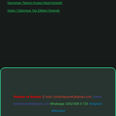
Şanzıman Takozu Arızası Nasıl Anlaşilir
için
Rüveyda
Şeker Yüklemesi Yan Etkileri Nelerdir
için
admin
ltonbet giriş adresi
tulipbett.net
Reklam ve İletişim:
E-mail:
backlinkpaneli@gmail.com
Teams:
forumhizmeti@gmail.com
Whatsapp: 0262 606 0 726
Telegram:
@karabul