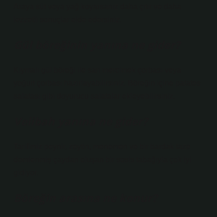
Araya süt veya yağ koyarsanız daha çıtır ve daha
lezzetli sonuçlar elde edersiniz.
Gül böreğinin yanına ne gider?
Kıymalı gül böreği ile sarı mercimek çorbası veya
yoğurt çorbası hazırlayabilirsiniz. Böreğin içine patates
salatası gibi doyurucu salatalar ekleyebilirsiniz.
Velibah yanına ne gider?
Tarifimiz peynir, zeytin, menemen ve bir bardak taze
demlenmiş çaydan oluşan bir sosis tabağıyla çok iyi
gidiyor.
Böreğin arasına ne konur?