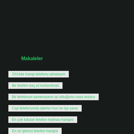
denilen bir kriter var; bu, fotoğraf çekerken sensöre ne
kadar ışık girebileceğini belirten bir seçenek. “f” değeri
sayısal olarak ne kadar düşükse diyafram o kadar
büyük demektir.
Tarih:
Makaleler
2024de hangi telefonu almalıyım
Bir telefon kaç yıl kullanılmalı
Bir telefonun kamerasının iyi olduğunu nasıl anlarız
Cep telefonunda işlemci hızı ne işe yarar
En çok tutulan telefon markası hangisi
En iyi işlemci telefon hangisi