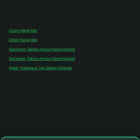
Son yorumlar
Üzüm Hangi Ilde
için
admin
Üzüm Hangi Ilde
için
Rabia
Şanzıman Takozu Arızası Nasıl Anlaşilir
için
admin
Şanzıman Takozu Arızası Nasıl Anlaşilir
için
Rüveyda
Şeker Yüklemesi Yan Etkileri Nelerdir
için
admin
tonbet giriş adresi
tulipbett.net