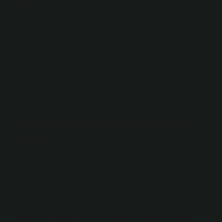
yarar?
Telefon İşlemci Hızı Telefon işlemcisinin saatlik hızı,
telefonda uygulama çalıştırma hızını ve telefonun genel
performansını doğrudan etkileyen faktörlerden biridir.
Günümüzde akıllı telefonlarda çok çekirdekli modeller
ön plandadır ve çekirdek sayısı arttıkça işlemci
performansı da artmaktadır.
En çok tutulan telefon markası
hangisi?
Samsung Türkiye’de pazar lideri! Bu, Samsung’un
pazar payının %37 olduğunu gösteriyor. Pazardaki
diğer lider marka, kolayca tahmin edilebileceği gibi
Apple. 770.000’den fazla telefon satan markanın
Türkiye’de pazar payı %33. Küresel olarak, iOS ve