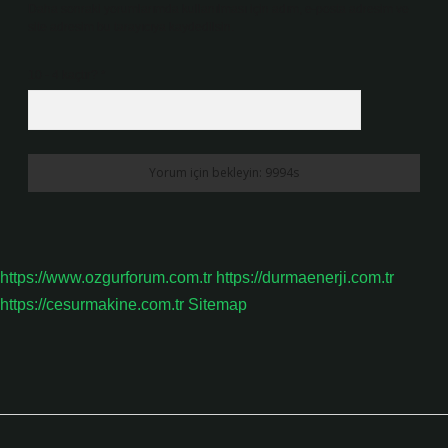
Daha sonraki yorumlarımda kullanılması için adım, e-posta adresim ve
site adresim bu tarayıcıya kaydedilsin.
10 - 4 kaçtır?
*
https://www.ozgurforum.com.tr
https://durmaenerji.com.tr
https://cesurmakine.com.tr
Sitemap