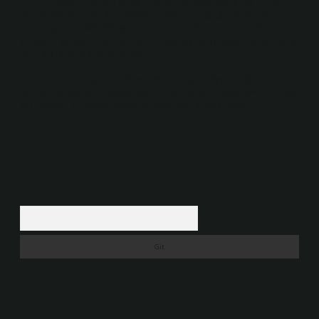
Kurumu (BTK) tarafından onaylanmış bir Yer Sağlayıcı olarak hizmet
vermektedir. Bu nedenle, sitedeki içerikleri proaktif olarak denetleme
veya araştırma yükümlülüğümüz bulunmamaktadır. Ancak, üyelerimiz
yazdıkları içeriklerin sorumluluğunu taşımakta olup, siteye üye olarak bu
sorumluluğu kabul etmiş sayılırlar.
Hukuka ve yasal düzenlemelere aykırı olduğunu düşündüğünüz
içerikleri,
backlinkpanelicomtr@gmail.com
adresine bildirmeniz halinde,
ilgili içerikler yasal süre içerisinde sitemizden kaldırılacaktır.
Arama