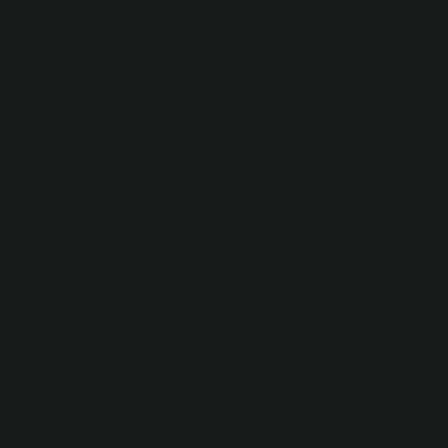
En iyi işlemci telefon hangisi?
Telefon işlemci sıralamalarıSıralamaİşlemci
adıTelefon#1Apple A14 BionicApple iPhone
12#2Snapdragon 888OnePlus 9#3Exynos
2100Samsung Galaxy S21#4Apple A13 BionicApple
iPhone 1111 satır daha 12 Mayıs 2022
Bir telefonun kamerasının iyi
olduğunu nasıl anlarız?
Örneğin kamera kalitesinden bahsettiğimizde telefon
özelliklerinde gördüğümüz “f” veya diyafram değeri
denilen bir kriter var; bu, fotoğraf çekerken sensöre ne
kadar ışık girebileceğini belirten bir seçenek. “f” değeri
sayısal olarak ne kadar düşükse diyafram o kadar