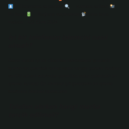
… Depolama kapasitesi
… Kamera kalitesi
…
Pil ömrü
… Bağlantı seçenekleri
Daha fazla
makale…•22 Ekim 2024
İyi bir telefonun işlemcisi nasıl
olmalı?
Genel olarak iyi bir cihazdan beklenenler şunlardır:
İşlemcinin çekirdek hızına sahip olması gerekir. Android
ve iOS tabanlı telefonlar genellikle sekiz çekirdekli bir
işlemci kullanır. En azından çift çekirdekli bir işlemci
telefonun ömrünü uzatacaktır.
Telefon alırken hangi marka
tercih edilmeli?