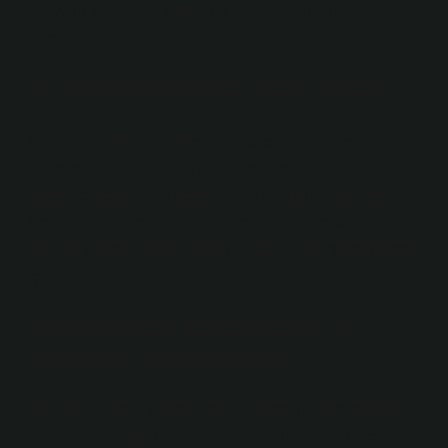
… Oyun kayıtlarını kaydedin. … Kayıtlı uygulamaları
inceleyin.
İyi bir akıllı telefon nasıl olmalı?
İyi bir akıllı telefon işlemcisinin özellikleri, akıcı bir
performans sağlamak için hız ve işlevsellik. Çoklu
görev ve medya için yeterli RAM ve dahili depolama.
Net bir görsel deneyim için iyi çözünürlüğe sahip
yüksek kaliteli ekran. Günlük kullanımınızı desteklemek
için güvenilir pil ömrü.
Bir telefonun kamerasının iyi
olduğunu nasıl anlarız?
Örneğin kamera kalitesinden bahsettiğimizde telefon
özelliklerinde gördüğümüz “f” veya diyafram değeri