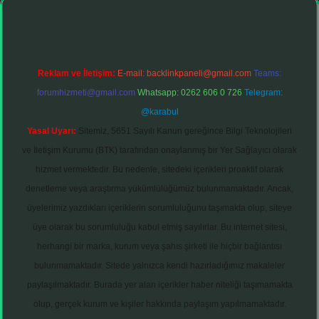
Reklam ve İletişim:
E-mail:
backlinkpaneli@gmail.com
Teams:
forumhizmeti@gmail.com
Whatsapp: 0262 606 0 726
Telegram:
@karabul
Yasal Uyarı:
Sitemiz, 5651 Sayılı Kanun gereğince Bilgi Teknolojileri
ve İletişim Kurumu (BTK) tarafından onaylanmış bir Yer Sağlayıcı olarak
hizmet vermektedir. Bu nedenle, sitedeki içerikleri proaktif olarak
denetleme veya araştırma yükümlülüğümüz bulunmamaktadır. Ancak,
üyelerimiz yazdıkları içeriklerin sorumluluğunu taşımakta olup, siteye
üye olarak bu sorumluluğu kabul etmiş sayılırlar. Bu internet sitesi,
herhangi bir marka, kurum veya şahıs şirketi ile hiçbir bağlantısı
bulunmamaktadır. Sitede yalnızca kendi hazırladığımız makaleler
paylaşılmaktadır. Burada yer alan içerikler haber niteliği taşımamakta
olup, gerçek kurum ve kişiler hakkında paylaşım yapılmamaktadır.