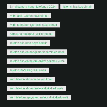
En iyi kamera hangi telefonda 2024
İşlemci hızı kaç olmalı
İyi bir akıllı telefon nasıl olmalı
İyi bir telefonun işlemcisi nasıl olmalı
Samsung mu daha iyi iPhone mu
Telefon alınırken neye bakılır
Telefon alırken hangi marka tercih edilmeli
Telefon alırken nelere dikkat edilmeli 2024
Telefon RAM Kaç GB Olmalı
Yeni telefon alınınca ne yapılmalı
Yeni telefon alırken nelere dikkat edilmeli
Yeni telefona geçerken nelere dikkat edilmeli