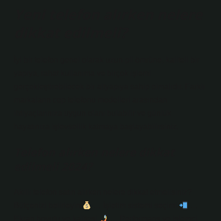
Yeni telefon alırken nelere
dikkat edilmeli?
İyi bir telefon genel olarak uzun pil ömrüne, kaliteli bir
yapıya, rahat kullanıma ve birçok işlemi
gerçekleştirebilecek bir altyapıya sahip olmalıdır. Farklı
markaların cep telefonu modelleri arasından
ihtiyaçlarınıza uygun olanı bulabilir ve günlük
hayatınıza işlevsellik katmaya başlayabilirsiniz.
Telefon alırken nelere dikkat
edilmeli 2024?
Akıllı telefon satın alırken nelere dikkat etmelisiniz?
Bütçenizi belirleyin
… İşletim sistemi seçimi
…
Ekran boyutu ve kalitesi
… Performans ve işlemci