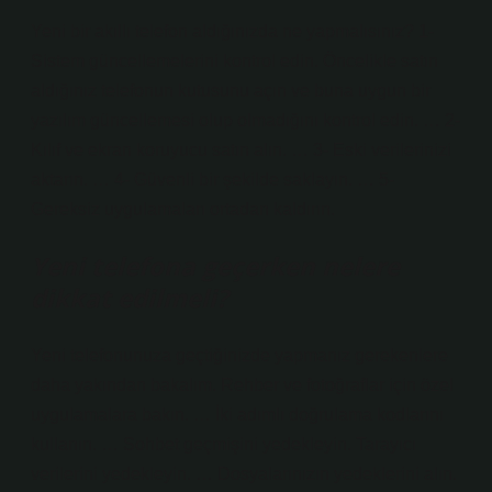
Yeni bir akıllı telefon aldığınızda ne yapmalısınız? 1-
Sistem güncellemelerini kontrol edin. Öncelikle satın
aldığınız telefonun kutusunu açın ve buna uygun bir
yazılım güncellemesi olup olmadığını kontrol edin. … 2-
Kılıf ve ekran koruyucu satın alın. … 3- Eski verilerinizi
aktarın. … 4- Güvenli bir şekilde saklayın. … 5-
Gereksiz uygulamaları ortadan kaldırın.
Yeni telefona geçerken nelere
dikkat edilmeli?
Yeni telefonunuza geçtiğinizde yapmanız gerekenlere
daha yakından bakalım. Rehber ve fotoğraflar için özel
uygulamalara bakın. … İki adımlı doğrulama kodlarını
kullanın. … Sohbet geçmişini yedekleyin. Tarayıcı
verilerini yedekleyin. … Dosyalarınızın yedeklerini alın.