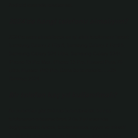
Android arasında rekabet var.
2024’de hangi telefonu almalıyım?
2024’te satın alınabilecek en iyi akıllı telefonların listesi:
Samsung Galaxy Z Flip 6, Samsung Galaxy Z Fold 6,
Samsung Galaxy S24 Ultra, Samsung Galaxy S24+,
iPhone 15 Pro Max, iPhone 15 Pro, Huawei Pura 70
Ultra, Huawei P60 Pro. Daha fazla makale… .•25
Temmuz 2024
Bir telefon kaç yıl kullanılmalı?
Bu durumları göz önünde bulundurarak, bir cep
telefonunun ortalama ömrü 2 ila 3 yıl arasında
değişmektedir. Ancak, telefonlarınıza uygun ve dikkatli
bir şekilde bakarsanız, bu süreç daha uzun sürebilir.