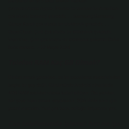
Dünyanın en iyi 5 akıllı telefon markası
şunlardır:Apple:Apple, iPhone ile tanınan bir Amerikan
çok uluslu teknoloji şirketidir. … Samsung:Samsung,
Güney Koreli çok uluslu bir elektronik şirketidir. …
Oppo:Oppo, Çinli çok uluslu bir elektronik şirketidir. …
Vivo:Vivo, Çinli çok uluslu bir elektronik şirketidir.Daha
fazla makale…•10 Mayıs 2024
Telefon RAM Kaç GB Olmalı?
Dürüst olmak gerekirse, bu bir pazarlama stratejisinden
başka bir şey değil. Günümüzde Android cihazlarda
4GB RAM standart olarak kabul ediliyor. Öte yandan,
her şeye hazır olmak istiyorsanız, 6GB RAM sizin için
yeterli olacaktır. Yani çok fazla belleğe ihtiyacınız yok.
Cep telefonunda işlemci hızı ne işe