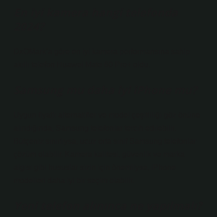
En iyi kamera hangi telefonda
2024?
DxOMark’a göre en iyi kamera performansına sahip
akıllı telefon Huawei Mate 60 Pro+ oldu.
Samsung mu daha iyi iPhone mu?
Uygun fiyatlı alternatifler ve model çeşitliliği göz önüne
alındığında, Samsung telefonlar tercih edilebilir.
Bütçeniz sınırlıysa, ucuz orta sınıf Samsung telefonlar
çözüm olabilir. Kamera kalitesi, güvenlik ve marka
algısı gibi hususlar sizin için önemliyse, iPhone
modelleri daha iyi bir seçim olabilir.
Yeni telefon alınınca ne yapılmalı?