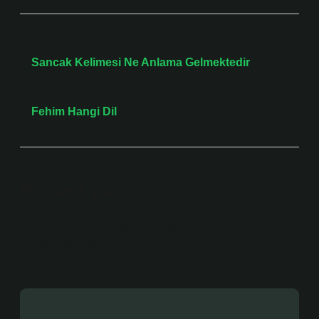
Önceki Yazı
Sancak Kelimesi Ne Anlama Gelmektedir
Sonraki Yazı
Fehim Hangi Dil
Bir yanıt yazın
E-posta adresiniz yayınlanmayacak.
Gerekli alanlar
*
ile işaretlenmişlerdir
Yorum