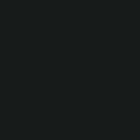
büyük demektir.
İşlemci hızı kaç olmalı?
Günlük kullanım, internette gezinme, ofis programları
ve hafif multimedya işlemleri için temel sınıf işlemciler
yeterli olabilir. Bu işlem için 2.0 GHz ve 3 gereklidir.
Telefon alınırken neye bakılır?
Telefon alırken nelere dikkat etmelisiniz? Kullanım
amacına ve bütçeye uygunluğu. Cep telefonu alırken
dikkat etmeniz gereken en önemli şeyler kullanım
amacına ve bütçeye uygunluğudur. … İşletim sistemi.
… Depolama kapasitesi. … Pil ömrü … Ekran boyutu.
… Güvenlik.