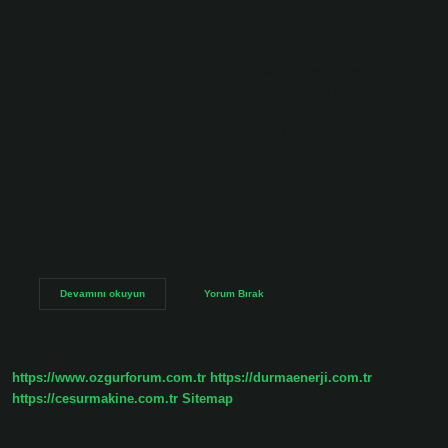
wissen) ve bir isim kelimesinin birleşiminden oluşan bir
bileşik isimdir. Alanında uzman olan kişilere expert denir.
Expert ve capable kelimeleriyle eş anlamlı olan expert
kelimesi bir bileşik isimdir. Bileşik isimler yan yana
yazılmalıdır, ayrı ayrı değil. Kim bilir ayrı mı? TDK
sözlüğüne göre “kim bilir” sözcüğünün ayrı yazılması
gerekiyor. Yapa da bilir nasıl yazılır? “Ben yapabilirim ve
yapabilirim” (yanlış) ✘ “Ben de yapabilirim” (doğru) ✔
“Ben gelip bunu bilebilirim” (yanlış) ✘ “Ben de
gelebilirim” (doğru) ✔ “Ben de yapabilirim, gelebilirim…”
gibi kullanımlar yanlıştır! “Can” yapısı yeterlilik bileşik
fiilini oluşturur. Bilir…
Bilir
Devamını okuyun
Yorum Bırak
Nasıl
Yazılır
https://www.ozgurforum.com.tr
https://durmaenerji.com.tr
https://cesurmakine.com.tr
Sitemap