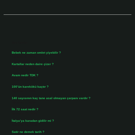
Sidebar
Son Yazılar
Bebek ne zaman omlet yiyebilir ?
Ağustos 6, 2026
Kartallar neden daire çizer ?
Ağustos 5, 2026
Avam nedir TDK ?
Ağustos 4, 2026
100’ün karekökü kaçtır ?
Ağustos 3, 2026
140 sayısının kaç tane asal olmayan çarpanı vardır ?
Ağustos 3, 2026
İlk 72 saat nedir ?
Temmuz 31, 2026
İtalya’ya karadan gidilir mi ?
Temmuz 30, 2026
Satir ne demek tarih ?