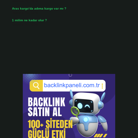
Temmuz 25, 2026
Aras kargo’da adıma kargo var mı ?
Temmuz 25, 2026
1 milim ne kadar olur ?
Temmuz 24, 2026