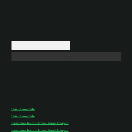
içerikler yasal süre içerisinde sitemizden kaldırılacaktır.
Arama
Son yorumlar
Üzüm Hangi Ilde
için
admin
Üzüm Hangi Ilde
için
Rabia
Şanzıman Takozu Arızası Nasıl Anlaşilir
için
admin
Şanzıman Takozu Arızası Nasıl Anlaşilir
için
Rüveyda