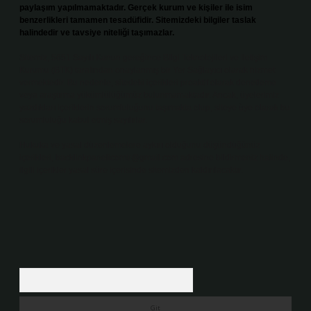
paylaşım yapılmamaktadır. Gerçek kurum ve kişiler ile isim
benzerlikleri tamamen tesadüfidir. Sitemizdeki bilgiler taslak
halindedir ve tavsiye niteliği taşımazlar.
Sitemiz, 5651 Sayılı Kanun gereğince Bilgi Teknolojileri ve İletişim
Kurumu (BTK) tarafından onaylanmış bir Yer Sağlayıcı olarak hizmet
vermektedir. Bu nedenle, sitedeki içerikleri proaktif olarak denetleme
veya araştırma yükümlülüğümüz bulunmamaktadır. Ancak, üyelerimiz
yazdıkları içeriklerin sorumluluğunu taşımakta olup, siteye üye olarak bu
sorumluluğu kabul etmiş sayılırlar.
Hukuka ve yasal düzenlemelere aykırı olduğunu düşündüğünüz
içerikleri,
backlinkpanelicomtr@gmail.com
adresine bildirmeniz halinde,
ilgili içerikler yasal süre içerisinde sitemizden kaldırılacaktır.
Arama