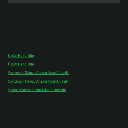
Son yorumlar
Üzüm Hangi Ilde
için
admin
Üzüm Hangi Ilde
için
Rabia
Şanzıman Takozu Arızası Nasıl Anlaşilir
için
admin
Şanzıman Takozu Arızası Nasıl Anlaşilir
için
Rüveyda
Şeker Yüklemesi Yan Etkileri Nelerdir
için
admin