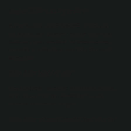
Değer bilir nasıl yazılır?
Türk Dil Kurumu’na göre “gutachter” kelimesi ayrı
yazıldığında, yani “gutachter” şeklinde yazım hatası
olarak karşımıza çıkmaktadır. Bu nedenle kelimeyi
ayırmadan bir bütün olarak, yani takdir edici olarak
yazmalısınız.
Kim bilir bağlaç mı?
Bileşik bağlaçlar, bu nedenle, aksi takdirde, aslında,
sanki, oysa, kim bilir gibi kelimelerdir ve iki ayrı
kelimenin birleşmesiyle oluşurlar.
Kim bilir cümle içinde kullanımı?