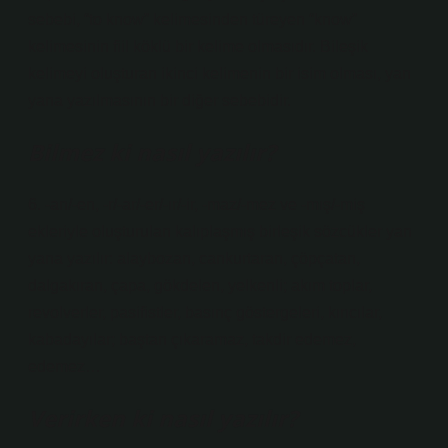
sebebi, “to know” kelimesinden türeyen “know”
kelimesinin fiil köklü bir kelime olmasıdır. Bileşik
kelimeyi oluşturan ikinci kelimenin bir isim olması, yan
yana yazılmasının bir diğer sebebidir.
Bilmez ki nasıl yazılır?
6. -an/-en, -r/-ar/-er/-ır/-ir, -maz/-mez ve -mış/-miş
ekleriyle oluşturulan kalıplaşmış birleşik sözcükler yan
yana yazılır: alaybozan, cankurtaran, çöpçatan,
dalgakıran, çapa, gökdelen, yelkenli; akım toplar,
revolverler, pasifistler, basınç göstergeleri, kırıcılar,
kabadayılar; baştan çıkaramaz, takdir edemez,
edemez…
Verirken ki nasıl yazılır?