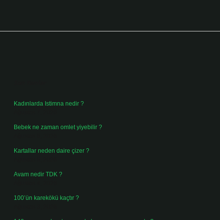
Sidebar
Son Yazılar
Kadınlarda Istimna nedir ?
Ağustos 7, 2026
Bebek ne zaman omlet yiyebilir ?
Ağustos 6, 2026
Kartallar neden daire çizer ?
Ağustos 5, 2026
Avam nedir TDK ?
Ağustos 4, 2026
100’ün karekökü kaçtır ?
Ağustos 3, 2026