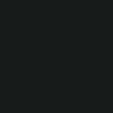
yapabilirim” (doğru) ✔ “Ben gelip bunu bilebilirim”
(yanlış) ✘ “Ben de gelebilirim” (doğru) ✔ “Ben de
yapabilirim, gelebilirim…” gibi kullanımlar yanlıştır!
“Can” yapısı yeterlilik bileşik fiilini oluşturur.
Bilir bilmez nasıl yazılır TDK?
“Bilmiyorum” NE ANLAMA GELİYOR? Türk Dil Kurumu
(TDK), “bilir cahil” deyiminin açıklaması ve doğru
kullanımı hakkında bir açıklama yayınladı. Bu deyimin
açıklamasını öğrendikten sonra, hem cümlelerde hem
de günlük hayatta rahatlıkla kullanabileceksiniz.
İyilik bilir nasıl yazılır?
“Geçmek”, “bilmek”, “dokunmak” gibi fiillerin örnekleri
…