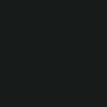
Neyse, kim bilir: “Göğsündeki şampiyonluk madalyası
onu ne kadar değiştirmiştir kim bilir.” gibi. Birliklerde
kullanılan bağlaçlar: İki veya daha fazla kelimeden
oluşan bazı formülsel birleşimler de bağlaç olarak
kullanılır.
Gide de bilir nasıl yazılır?
İndirgemeler ayrı ayrı yazılır: adım adım, yavaş yavaş,
sürü halinde, şaşkın, şaşkın (bakan), farklı, derin,
kademeli olarak, güzelce, santim santim, parça parça,
parça parça (dinleyen), kol kola, sallanarak, vurarak ..
vurarak, takım takım, tık tık, yavaşça, kırk elli (yıl), üç
beş (kişi), yüz elli (yıllık), vb.
Önsöz nasıl yazılır?