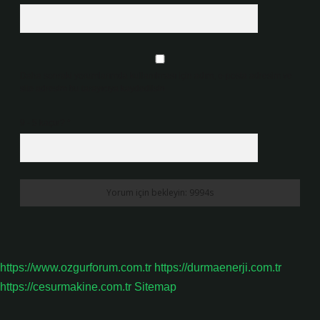
Daha sonraki yorumlarımda kullanılması için adım, e-posta adresim ve
site adresim bu tarayıcıya kaydedilsin.
9 - 5 kaçtır?
*
https://www.ozgurforum.com.tr
https://durmaenerji.com.tr
https://cesurmakine.com.tr
Sitemap