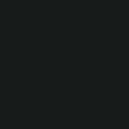
ÖNSÖZ YA DA ÖNSÖZ? TDK web sitesinde sözlüğü
aradığımızda, sözlükte “önsöz” kelimesine rastlanmıyor.
TDK’da kelimenin doğru yazımı “önsöz” olarak ayrı
yazılır.
Peşi sıra nasıl yazılır?
8. Dış, iç ve sıradan kelimelerinden oluşan bileşik
kelimeler ve terimler ayrı ayrı yazılır: ahlaksız, çağdışı,
din dışı, kanunsuz, alışılmadık, yasadışı; ceviz, hafta içi,
yerli; sırayla, sonra, ardından, ayrıca, vb.
Tıraş nasıl yazılır?
TDK’ya göre “shaving” kelimesinin doğru yazımı
“shaving”tir. Diğer yazılar yanlış kabul edilir.