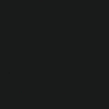
Bilir ki nasıl yazılır?
Expert, bir fiil kelimesinin (wissen – wissen) ve bir isim
kelimesinin birleşiminden oluşan bir bileşik isimdir.
Alanında uzman olan kişilere expert denir. Expert ve
capable kelimeleriyle eş anlamlı olan expert kelimesi
bir bileşik isimdir. Bileşik isimler yan yana yazılmalıdır,
ayrı ayrı değil.
Kim bilir ayrı mı?
TDK sözlüğüne göre “kim bilir” sözcüğünün ayrı
yazılması gerekiyor.
Yapa da bilir nasıl yazılır?
“Ben yapabilirim ve yapabilirim” (yanlış) ✘ “Ben de