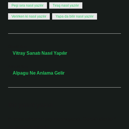
Peşi sıra nasıl yazılır
Tıraş nasıl yazılır
Verirken ki nasıl yazılır
Yapa da bilir nasıl yazılır
Önceki Yazı
Vitray Sanatı Nasıl Yapılır
Sonraki Yazı
Alpagu Ne Anlama Gelir
Bir yanıt yazın
E-posta adresiniz yayınlanmayacak.
Gerekli alanlar
*
ile işaretlenmişlerdir