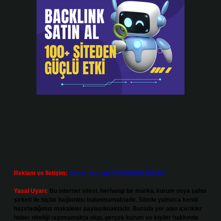
Reklam ve İletişim:
Skype: live:.cid.575569c608265c69
Yasal Uyarı:
Bu internet sitesi, herhangi bir marka, kurum veya şahıs
şirketi ile hiçbir bağlantısı bulunmamaktadır. Sitede yalnızca kendi
hazırladığımız makaleler paylaşılmaktadır. Burada yer alan içerikler
haber niteliği taşımamakta olup, gerçek kurum ve kişiler hakkında