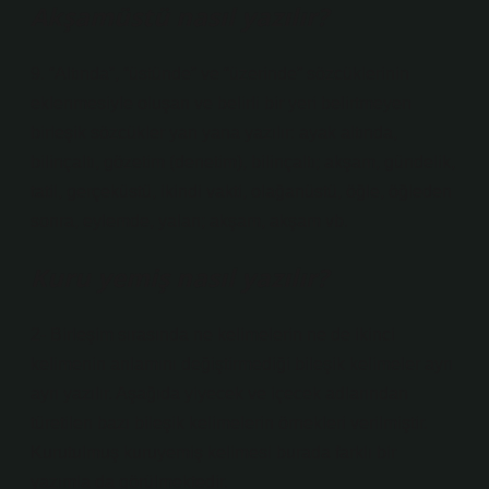
Akşamüstü nasıl yazılır?
9. “Altında”, “üstünde” ve “üzerinde” sözcüklerinin
eklenmesiyle oluşan ve belirli bir yeri belirtmeyen
birleşik sözcükler yan yana yazılır: ayak altında,
bilinçaltı, gözetim (denetim), bilinçaltı; akşam, gündelik,
tatil, gerçeküstü, ikindi vakti, olağanüstü, öğle, öğleden
sonra, eylemde, yalan; akşam, akşam vb.
Kuru yemiş nasıl yazılır?
2- Birleşim sırasında ne kelimelerin ne de ikinci
kelimenin anlamını değiştirmediği bileşik kelimeler ayrı
ayrı yazılır. Aşağıda yiyecek ve içecek adlarından
türetilen bazı bileşik kelimelerin örnekleri verilmiştir.
Kurutulmuş kuruyemiş kelimesi burada farklı bir
yazımla da görülmektedir.