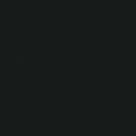
Örtbas nasıl yazılır?
Son yanlış yazılan kelime “cover up”. Doğru yazımı
“cover up” olmalı.
Bilin ki ayrı mı?
Ayrı ayrı yazılan bağlaçlar: Bilmiyorum, bu nedenle,
ayrıca, vb. Geçmişin hayali dünyaya değdiği zamanlar
olabilir. Bazı örneklerde, bağlaçlar formülsel oldukları
için yan yana yazılır: belki, çünkü, rağmen, beri,
görünüşe göre, iken, sanki.
Bilirkişi bitişik mi ayrı mı?
Expert kelimesinin doğru yazımı şu şekildedir. Bunun