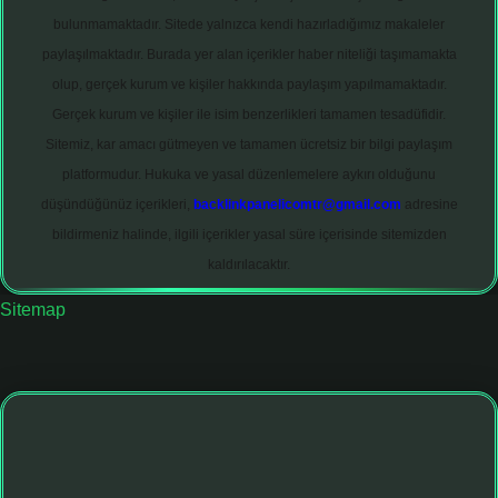
bulunmamaktadır. Sitede yalnızca kendi hazırladığımız makaleler
paylaşılmaktadır. Burada yer alan içerikler haber niteliği taşımamakta
olup, gerçek kurum ve kişiler hakkında paylaşım yapılmamaktadır.
Gerçek kurum ve kişiler ile isim benzerlikleri tamamen tesadüfidir.
Sitemiz, kar amacı gütmeyen ve tamamen ücretsiz bir bilgi paylaşım
platformudur. Hukuka ve yasal düzenlemelere aykırı olduğunu
düşündüğünüz içerikleri,
backlinkpanelicomtr@gmail.com
adresine
bildirmeniz halinde, ilgili içerikler yasal süre içerisinde sitemizden
kaldırılacaktır.
Sitemap
iltonbet giriş adresi
tulipbett.net