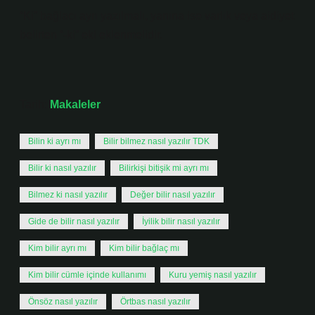
“Ki” bağlacı ayrı yazılmalı, yanına ise varlık veya aidiyet
belirten “-ki” eki eklenmelidir.
Tarih:
Makaleler
Bilin ki ayrı mı
Bilir bilmez nasıl yazılır TDK
Bilir ki nasıl yazılır
Bilirkişi bitişik mi ayrı mı
Bilmez ki nasıl yazılır
Değer bilir nasıl yazılır
Gide de bilir nasıl yazılır
İyilik bilir nasıl yazılır
Kim bilir ayrı mı
Kim bilir bağlaç mı
Kim bilir cümle içinde kullanımı
Kuru yemiş nasıl yazılır
Önsöz nasıl yazılır
Örtbas nasıl yazılır