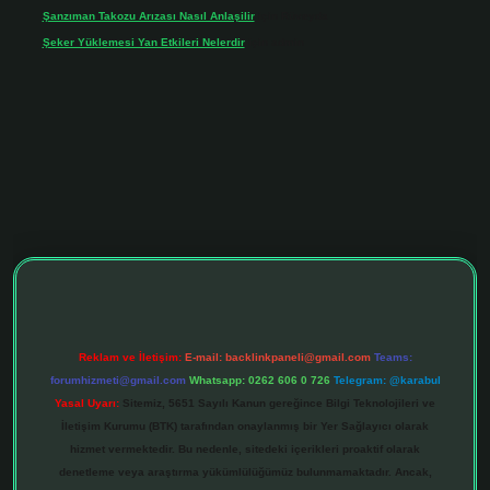
Şanzıman Takozu Arızası Nasıl Anlaşilir
için
Rüveyda
Şeker Yüklemesi Yan Etkileri Nelerdir
için
admin
tonbet giriş adresi
tulipbett.net
Reklam ve İletişim:
E-mail:
backlinkpaneli@gmail.com
Teams:
forumhizmeti@gmail.com
Whatsapp: 0262 606 0 726
Telegram: @karabul
Yasal Uyarı:
Sitemiz, 5651 Sayılı Kanun gereğince Bilgi Teknolojileri ve
İletişim Kurumu (BTK) tarafından onaylanmış bir Yer Sağlayıcı olarak
hizmet vermektedir. Bu nedenle, sitedeki içerikleri proaktif olarak
denetleme veya araştırma yükümlülüğümüz bulunmamaktadır. Ancak,