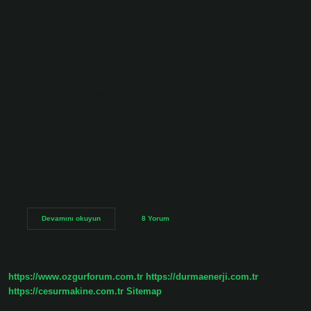
çekirdeği, yoğurt ve kefir, badem, incir, avokado, muz ve
bitter çikolata (%80) önemli magnezyum kaynaklarıdır. 2-
Yeşil, bitkisel kaynaklı besinlerden zengin, lif oranı yüksek
bir diyet böbrek üstü bezlerini destekler, enerji ve vücut
fonksiyonlarını artırır. Kadınlarda hormon bozukluğuna ne
iyi gelir? Düzenli beslenmek, egzersiz yapmak, normal
vücut kitle indeksine ulaşmak, sağlıklı bir cinselliğe sahip
olmak ve tıbbi gözetim altında stresi kontrol etmek östrojen
hormonunu düzenlemeye yardımcı olur. Hormon
replasman tedavisi, menopoz dönemindeki kişilerde düşük
östrojen seviyeleri için yaygın olarak kullanılan bir
tedavidir. Hormon bozukluğuna ne iyi gelir? Östrojen ve
progesteron içeren ilaçlar tercih…
Hangi
Devamını okuyun
8 Yorum
Bitki
Hormon
Düzenler
https://www.ozgurforum.com.tr
https://durmaenerji.com.tr
https://cesurmakine.com.tr
Sitemap