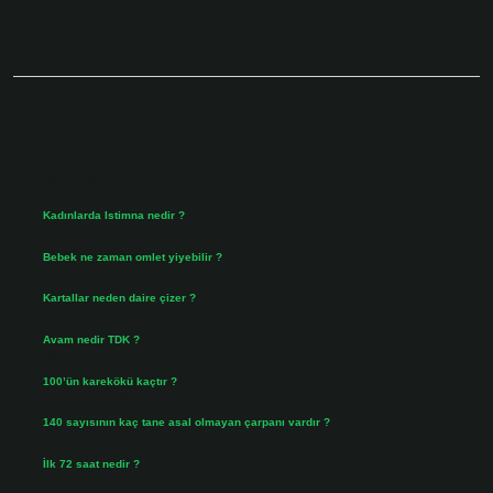
Sidebar
Son Yazılar
Kadınlarda Istimna nedir ?
Ağustos 7, 2026
Bebek ne zaman omlet yiyebilir ?
Ağustos 6, 2026
Kartallar neden daire çizer ?
Ağustos 5, 2026
Avam nedir TDK ?
Ağustos 4, 2026
100’ün karekökü kaçtır ?
Ağustos 3, 2026
140 sayısının kaç tane asal olmayan çarpanı vardır ?
Ağustos 3, 2026
İlk 72 saat nedir ?
Temmuz 31, 2026