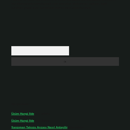
backlinkpanelicomtr@gmail.com
adresine bildirmeniz halinde, ilgili
içerikler yasal süre içerisinde sitemizden kaldırılacaktır.
Arama
Son yorumlar
Üzüm Hangi Ilde
için
admin
Üzüm Hangi Ilde
için
Rabia
Şanzıman Takozu Arızası Nasıl Anlaşilir
için
admin