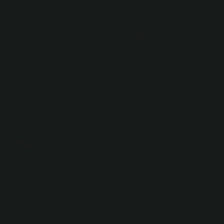
düzenlenmesine yardımcı olur.
Su içmek hormonları düzenler mi?
Su içme alışkanlığı edinmek ve her gün vücudunuzun
ihtiyaç duyduğu miktarda su tüketmek hormon
salgılanmasına olumlu etki edebilir, ancak çok fazla su
içme isteği aynı zamanda hormonal sorunların bir
işareti de olabilir.
Hormonları düzene sokmak için
ne yapmalı?
Hormonlarınızı dengelemek için brokoli, roka, Brüksel
lahanası, lahana, karnabahar, turp, pancar, tere gibi
sebzeleri tüketebilirsiniz.