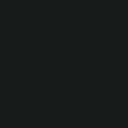
Bitkisel hormonlar nelerdir?
Günümüzde pek çok bitki hormonu bilinmekle birlikte,
bitki büyümesini uyaran oksinler, sitokininler ve
gibberellinler ile büyümeyi engelleyen absisik asit ve
etilen olmak üzere beş ana grup bitki hormonu
bulunmaktadır.
Hindistan cevizi yağı östrojen
artırır mı?
Hormon dengesi: Menopoz döneminde tüketilen
Hindistan cevizi yağı, içerdiği laurik asit sayesinde
östrojen seviyelerini destekler.
Kadınlarda östrojen hormonu
nasıl artar?