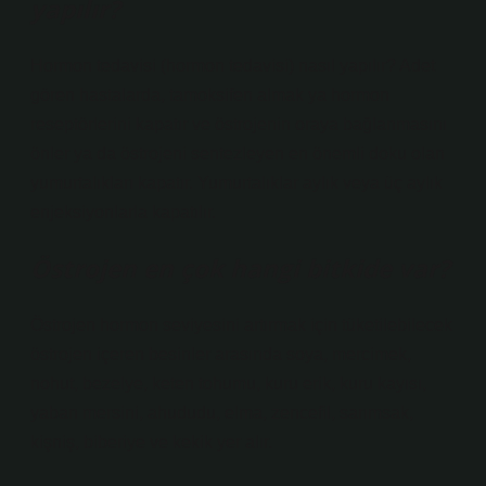
yapılır?
Hormon tedavisi (hormon tedavisi) nasıl yapılır? Adet
gören hastalarda, tamoksifen almak ya hormon
reseptörlerini kapatır ve östrojenin oraya bağlanmasını
önler ya da östrojeni sentezleyen en önemli doku olan
yumurtalıkları kapatır. Yumurtalıklar aylık veya üç aylık
enjeksiyonlarla kapatılır.
Östrojen en çok hangi bitkide var?
Östrojen hormon seviyesini artırmak için tüketilebilecek
östrojen içeren besinler arasında soya, mercimek,
nohut, bezelye, keten tohumu, kuru erik, kuru kayısı,
yaban mersini, ahududu, elma, zencefil, sarımsak,
kişniş, biberiye ve kekik yer alır.