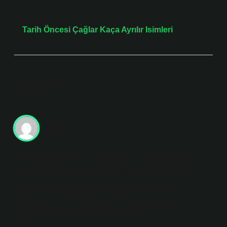
Sonraki Yazı
Tarih Öncesi Çağlar Kaça Ayrılır Isimleri
8 Yorum
Zeybek
Hangi Bitki Hormon Düzenler giriş kısmı konuyu
tanıtıyor, yine de daha çok örnek görmek isterdim.
Benim yaklaşımım kısa bir başlıkla şöyle: Bitki
hormonları , bitkilerin büyümesini ve gelişmesini
sağlayan özel kimyasal maddelerdir.