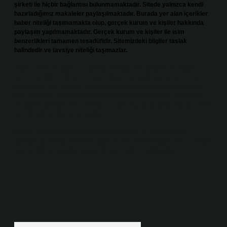
şirketi ile hiçbir bağlantısı bulunmamaktadır. Sitede yalnızca kendi
hazırladığımız makaleler paylaşılmaktadır. Burada yer alan içerikler
haber niteliği taşımamakta olup, gerçek kurum ve kişiler hakkında
paylaşım yapılmamaktadır. Gerçek kurum ve kişiler ile isim
benzerlikleri tamamen tesadüfidir. Sitemizdeki bilgiler taslak
halindedir ve tavsiye niteliği taşımazlar.
Sitemiz, 5651 Sayılı Kanun gereğince Bilgi Teknolojileri ve İletişim
Kurumu (BTK) tarafından onaylanmış bir Yer Sağlayıcı olarak hizmet
vermektedir. Bu nedenle, sitedeki içerikleri proaktif olarak denetleme
veya araştırma yükümlülüğümüz bulunmamaktadır. Ancak, üyelerimiz
yazdıkları içeriklerin sorumluluğunu taşımakta olup, siteye üye olarak bu
sorumluluğu kabul etmiş sayılırlar.
Hukuka ve yasal düzenlemelere aykırı olduğunu düşündüğünüz
içerikleri,
backlinkpanelicomtr@gmail.com
adresine bildirmeniz halinde,
ilgili içerikler yasal süre içerisinde sitemizden kaldırılacaktır.
Arama