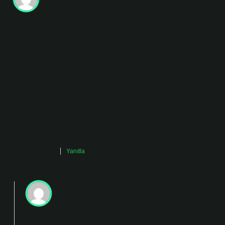
Giriş metni temiz, ama konuya dair güçlü bir örnek
göremedim. Bu konuyu düşününce aklıma gelen küçük
bir ek var: Bitki hormonlarını düzenleyen bazı bitkiler
şunlardır : Ayrıca, bitki büyüme düzenleyicileri (BBD)
olarak adlandırılan doğal veya sentetik organik
bileşikler de bitki hormonlarını düzenler. Bu bileşikler
arasında oksinler, sitokininler, giberellinler, etilen ve
absisik asit bulunur.
Aralık 29, 2024
Yanıtla
admin
Karan!