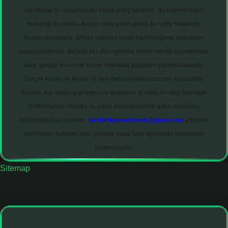
üye olarak bu sorumluluğu kabul etmiş sayılırlar. Bu internet sitesi,
herhangi bir marka, kurum veya şahıs şirketi ile hiçbir bağlantısı
bulunmamaktadır. Sitede yalnızca kendi hazırladığımız makaleler
paylaşılmaktadır. Burada yer alan içerikler haber niteliği taşımamakta
olup, gerçek kurum ve kişiler hakkında paylaşım yapılmamaktadır.
Gerçek kurum ve kişiler ile isim benzerlikleri tamamen tesadüfidir.
Sitemiz, kar amacı gütmeyen ve tamamen ücretsiz bir bilgi paylaşım
platformudur. Hukuka ve yasal düzenlemelere aykırı olduğunu
düşündüğünüz içerikleri,
backlinkpanelicomtr@gmail.com
adresine
bildirmeniz halinde, ilgili içerikler yasal süre içerisinde sitemizden
kaldırılacaktır.
Sitemap
 giriş adresi
tulipbett.net