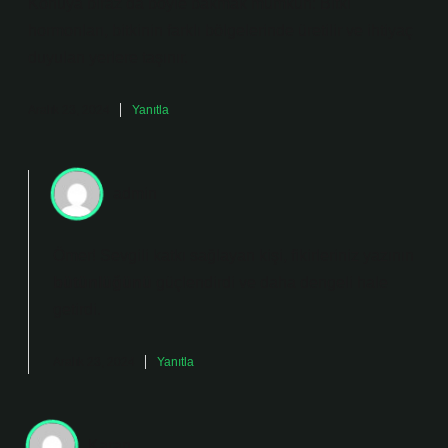
Konuya biraz da böyle bakmak mümkün: Bitki
hormonları, bitkinin farklı bölgelerinde üretilir ve ihtiyaç
duyulan yerlere taşınır.
Aralık 23, 2024
Yanıtla
admin
Ömer! Sevgili katkı sağlayan kişi, fikirleriniz yazının
bütünlüğünü
güçlendirdi ve daha
dengeli
hale
getirdi.
Aralık 23, 2024
Yanıtla
Karan