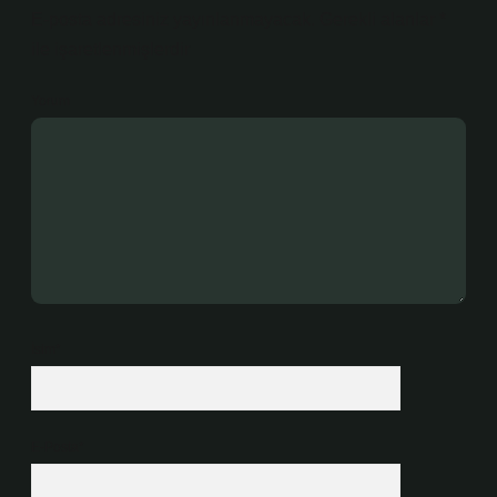
E-posta adresiniz yayınlanmayacak.
Gerekli alanlar
*
ile işaretlenmişlerdir
Yorum
İsim*
E-Posta*