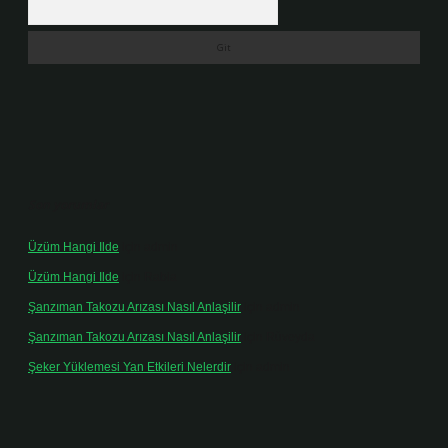
Son yorumlar
Üzüm Hangi Ilde
için
admin
Üzüm Hangi Ilde
için
Rabia
Şanzıman Takozu Arızası Nasıl Anlaşilir
için
admin
Şanzıman Takozu Arızası Nasıl Anlaşilir
için
Rüveyda
Şeker Yüklemesi Yan Etkileri Nelerdir
için
admin