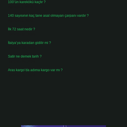
100’ün karekökü kaçtır ?
Ağustos 3, 2026
140 sayısının kaç tane asal olmayan çarpanı vardır ?
Ağustos 3, 2026
İlk 72 saat nedir ?
Temmuz 31, 2026
İtalya’ya karadan gidilir mi ?
Temmuz 30, 2026
Satir ne demek tarih ?
Temmuz 25, 2026
Aras kargo’da adıma kargo var mı ?
Temmuz 25, 2026