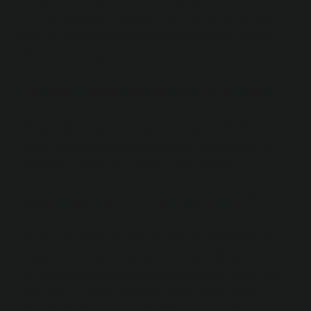
Hormon replasman tedavisi, menopoz dönemindeki
kişilerde düşük östrojen seviyeleri için yaygın olarak
kullanılan bir tedavidir.
Hormon bozukluğuna ne iyi gelir?
Östrojen ve progesteron içeren ilaçlar tercih edilir.
Ayrıca hormon seviyelerini dengelemek için hormon
replasman ilaçları ve çeşitli kremler kullanılır.
Nane hormonları düzenler mi?
Östrojen hormonu ve nane Düşük östrojen hormonu
seviyeleri olan kadınlara yardımcı olur. Östrojen
hormonu seviyelerini artırmak gerektiğinde, nane bu
anlamda bir nimettir. Menopoz döneminde düşük