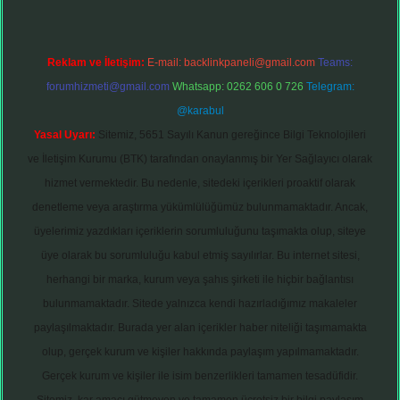
Reklam ve İletişim:
E-mail:
backlinkpaneli@gmail.com
Teams:
forumhizmeti@gmail.com
Whatsapp: 0262 606 0 726
Telegram:
@karabul
Yasal Uyarı:
Sitemiz, 5651 Sayılı Kanun gereğince Bilgi Teknolojileri
ve İletişim Kurumu (BTK) tarafından onaylanmış bir Yer Sağlayıcı olarak
hizmet vermektedir. Bu nedenle, sitedeki içerikleri proaktif olarak
denetleme veya araştırma yükümlülüğümüz bulunmamaktadır. Ancak,
üyelerimiz yazdıkları içeriklerin sorumluluğunu taşımakta olup, siteye
üye olarak bu sorumluluğu kabul etmiş sayılırlar. Bu internet sitesi,
herhangi bir marka, kurum veya şahıs şirketi ile hiçbir bağlantısı
bulunmamaktadır. Sitede yalnızca kendi hazırladığımız makaleler
paylaşılmaktadır. Burada yer alan içerikler haber niteliği taşımamakta
olup, gerçek kurum ve kişiler hakkında paylaşım yapılmamaktadır.
Gerçek kurum ve kişiler ile isim benzerlikleri tamamen tesadüfidir.