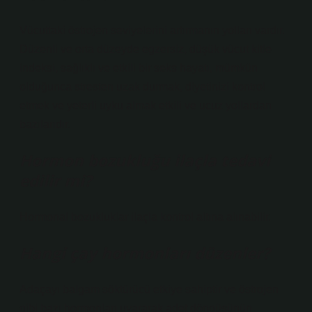
Vücuttaki östrojen seviyelerini artırmanın yolları vardır.
Düzenli ve orta düzeyde egzersiz, düşük vücut kitle
indeksi, sağlıklı ve etkili bir seks hayatı, mümkün
olduğunca stresten uzak durmak, diyetinizi kontrol
etmek ve yeterli uyku almak etkili ve ucuz yollardan
bazılarıdır.
Hormon bozukluğu ilaçla tedavi
edilir mi?
Hormonal bozukluklar ilaçla kontrol altına alınabilir.
Hangi çay hormonları düzenler?
Adaçayı balgam söktürücü etkiye sahiptir ve östrojen
gibi bazı hormonları uyararak adet döngüsünün