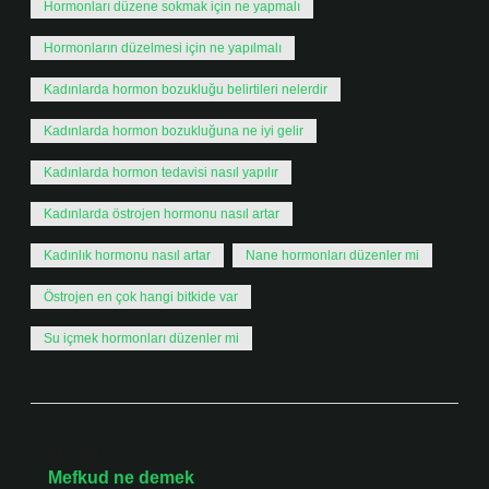
Hormonları düzene sokmak için ne yapmalı
Hormonların düzelmesi için ne yapılmalı
Kadınlarda hormon bozukluğu belirtileri nelerdir
Kadınlarda hormon bozukluğuna ne iyi gelir
Kadınlarda hormon tedavisi nasıl yapılır
Kadınlarda östrojen hormonu nasıl artar
Kadınlık hormonu nasıl artar
Nane hormonları düzenler mi
Östrojen en çok hangi bitkide var
Su içmek hormonları düzenler mi
Önceki Yazı
Mefkud ne demek