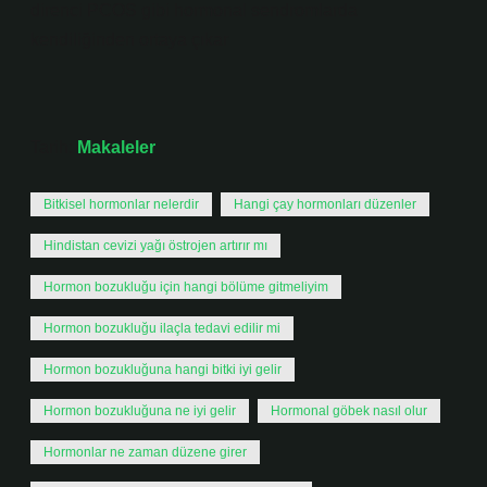
direnci PCOS gibi hormonal sendromlarda
kendiliğinden ortaya çıkar
Tarih:
Makaleler
Bitkisel hormonlar nelerdir
Hangi çay hormonları düzenler
Hindistan cevizi yağı östrojen artırır mı
Hormon bozukluğu için hangi bölüme gitmeliyim
Hormon bozukluğu ilaçla tedavi edilir mi
Hormon bozukluğuna hangi bitki iyi gelir
Hormon bozukluğuna ne iyi gelir
Hormonal göbek nasıl olur
Hormonlar ne zaman düzene girer