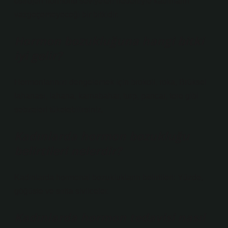
östrojen hormonu seviyeleri nedeniyle kadınların
vazgeçemeyeceği bir bitkidir.
Hormon bozukluğuna hangi bitki
iyi gelir?
Hormonlarınızı dengelemek için brokoli, roka, Brüksel
lahanası, lahana, karnabahar, turp, pancar, tere gibi
sebzeleri tüketebilirsiniz.
Kadınlarda hormon bozukluğu
belirtileri nelerdir?
Kadınlarda hormonal bozuklukların belirtileri: Yüzde,
göğüste ve sırtta sivilceler.
Kadınlarda hormon tedavisi nasıl