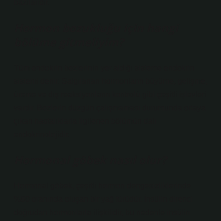
bazılarıdır.
Hormon bozukluğu için hangi
bölüme gitmeliyim?
Tüm endokrin bezlerinin yer aldığı sisteme endokrin
sistemi denir. Salgılanan hormonların büyüme, gelişme,
üreme ve dış reaksiyonların kontrolü gibi çeşitli işlevleri
vardır. Bezlerin düzgün çalışmaması durumunda ortaya
çıkan hastalıklarla ilgilenen bölümün dalı
endokrinolojidir.
Hormonal göbek nasıl olur?
Hormonal göbek, çeşitli hormon dengesizliklerinde
%80 oranında oluşan bir yağ türüdür. İnsülin direnci
doğrudan hormonlarla ilişkilidir, bu nedenle insülin