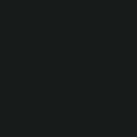
Hormonlar ne zaman düzene
girer?
Doğumdan sonraki ilk üç ayda bebeğiniz için bir rutin
oluşturun. Hormon seviyelerinizin ilk üç ayda hala
normale dönmemesi normaldir. Doğumdan sonraki iki
ila üç ayda hormonlarınız hamilelik seviyelerine
dönecektir.
Kadınlık hormonu nasıl artar?
Vücuttaki östrojen seviyelerini artırmanın yolları vardır.
Düzenli ve orta düzeyde egzersiz, düşük vücut kitle
indeksi, sağlıklı ve etkili bir seks hayatı, mümkün
olduğunca stresten uzak durmak, diyetinizi kontrol
etmek ve yeterli uyku almak etkili ve ucuz yollardan