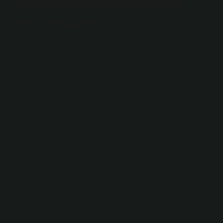
Hormonların düzelmesi
için ne yapılmalı?
Ispanak, kabak çekirdeği, yoğurt ve kefir, badem, incir,
avokado, muz ve bitter çikolata (%80) önemli
magnezyum kaynaklarıdır. 2- Yeşil, bitkisel kaynaklı
besinlerden zengin, lif oranı yüksek bir diyet böbrek
üstü bezlerini destekler, enerji ve vücut fonksiyonlarını
artırır.
Kadınlarda hormon bozukluğuna
ne iyi gelir?
Düzenli beslenmek, egzersiz yapmak, normal vücut
kitle indeksine ulaşmak, sağlıklı bir cinselliğe sahip
olmak ve tıbbi gözetim altında stresi kontrol etmek
östrojen hormonunu düzenlemeye yardımcı olur.