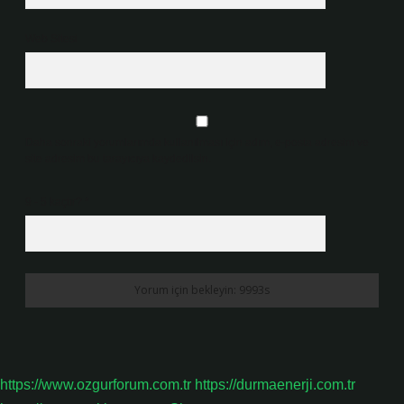
Web Sitesi
Daha sonraki yorumlarımda kullanılması için adım, e-posta adresim ve
site adresim bu tarayıcıya kaydedilsin.
9 - 5 kaçtır?
*
https://www.ozgurforum.com.tr
https://durmaenerji.com.tr