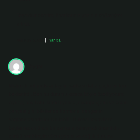
Teşekkür ederim, önerileriniz yazının
doğallığını
artırdı.
Aralık 29, 2024
Yanıtla
Toygar
Metin ilk bölümde anlaşılır, sadece daha güçlü bir ton
beklenirdi. Ben bu durumu kısaca böyle özetliyorum:
Ayrıca, hayıt otu, kırmızı yonca, civanperçemi ve aslan
pençesi gibi bitkiler de hormonal dengenin
sağlanmasında kullanılabilir. Bitkisel tedavilere
başlamadan önce bir uzmana danışmak önemlidir,
çünkü her bireyin vücut yapısı ve sağlık durumu