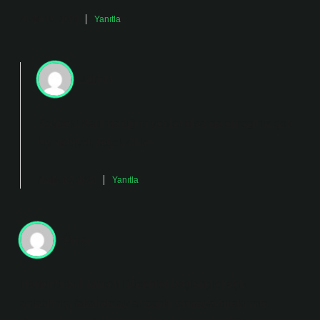
Aralık 10, 2024
Yanıtla
admin
Zeybek! Katılmadığım yönler olsa da emeğiniz çok
kıymetliydi,
teşekkürler
.
Aralık 10, 2024
Yanıtla
Ömer
Hangi Bitki Hormon Düzenler başlangıcı açık
anlatılmış, fakat detaylar sanki sonraya bırakılmış.