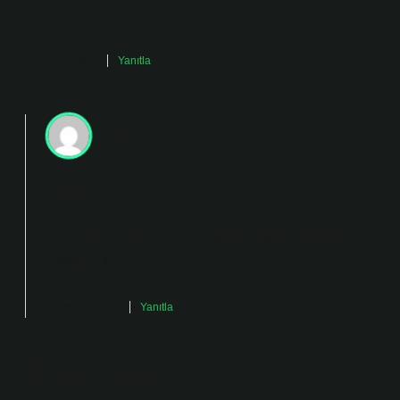
farklıdır.
Aralık 12, 2025
Yanıtla
admin
Toygar!
Teşekkür ederim, katkınız yazının
güçlü yanlarını
ortaya çıkardı.
Aralık 12, 2025
Yanıtla
Bir yanıt yazın