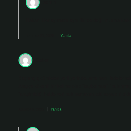
admin
Hakan! Her ayrıntıda aynı fikirde değilim, ama katkı
Temmuz 21, 2025
Yanıtla
Seher
Başlangıç cümleleri yerli yerinde, ama bazı ifadeler te
Arapça kökenli bir kelime olup “kaybolmuş”, “bulunmay
“araştırıldığı halde yeri bulunamayan, ölü veya diri ol
Ağustos 9, 2025
Yanıtla