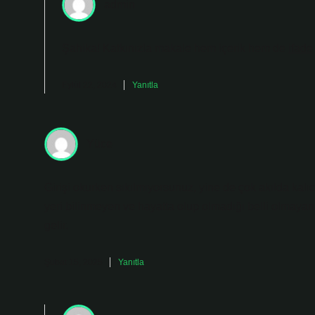
admin
Şahika! Katkınızla makale hem
içerik
hem de
ifade
Eylül 22, 2024
Yanıtla
Yüce
Girişi okurken sıkılmıyorsunuz, yine de çok akılda kal
yeri bilinmeyen ve hayatta olup olmadığı belli olmayan
gelir.
Şubat 15, 2025
Yanıtla