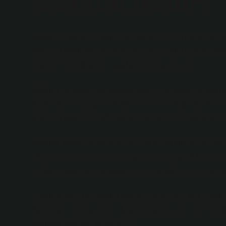
Mefkud Nedir?
Mefkud, kısaca “mefkure” olarak da bilinir. Arapça bir
İslam hukukunda meydana gelmiş bir durum veya olay iç
olayların sonuçlarının uygulanmasına izin verir.
Mefkud, bir olayın gerçekleşmesi için öngörülen koşul
arasında, herhangi bir tarafın eylemleri, diğer tarafın 
İslam hukuku, mefkud olayların sonuçlarının uygulanmas
Mefkud, kesin olarak tanımlanmış bir durumla ilgili olar
kurallarının tümünün yerine getirilmesi veya ödeme yapı
tarafların sözleşmeyi kabul etmesi ve sözleşmeyi yeri
Hukuk alanında, mefkud kavramı genellikle farklı durum
durumların sonuçlarının uygulanmasına izin verilir. Diğe
uygulanmasında da kullanılır.