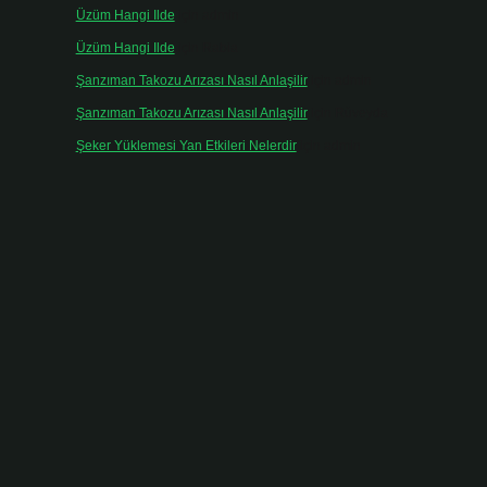
Üzüm Hangi Ilde
için
admin
Üzüm Hangi Ilde
için
Rabia
Şanzıman Takozu Arızası Nasıl Anlaşilir
için
admin
Şanzıman Takozu Arızası Nasıl Anlaşilir
için
Rüveyda
Şeker Yüklemesi Yan Etkileri Nelerdir
için
admin