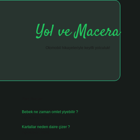
Yol ve Macera
Otomobil hikayeleriyle keyifli yolculuk!
Sidebar
hiltonbet giriş adresi
tulipbett.net
Son Yazılar
Bebek ne zaman omlet yiyebilir ?
Ağustos 6, 2026
Kartallar neden daire çizer ?
Ağustos 5, 2026