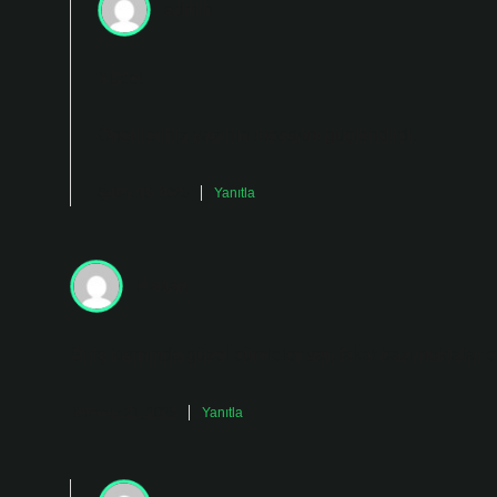
admin
Yüce!
Önerileriniz yazının
mesajını
güçlendirdi.
Şubat 15, 2025
Yanıtla
Hakan
Giriş kısmında güzel cümleler var, fakat bazı noktalar ek
Temmuz 21, 2025
Yanıtla