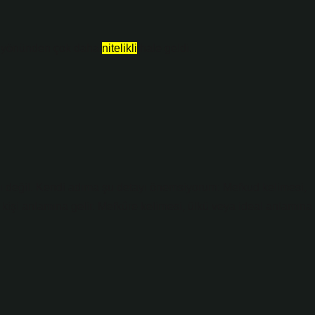
yönünden çok daha
nitelikli
hale geldi.
ıcı değil. Kendi adıma şu detayı önemsiyorum: Mefkud kelimesi,
 kişi anlamına gelir. Mefkûre kelimesi, ülkü veya ideal anlamına