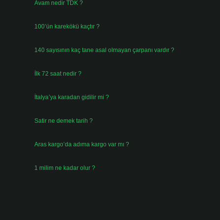
Avam nedir TDK ?
Ağustos 4, 2026
100’ün karekökü kaçtır ?
Ağustos 3, 2026
140 sayısının kaç tane asal olmayan çarpanı vardır ?
Ağustos 3, 2026
İlk 72 saat nedir ?
Temmuz 31, 2026
İtalya’ya karadan gidilir mi ?
Temmuz 30, 2026
Satir ne demek tarih ?
Temmuz 25, 2026
Aras kargo’da adıma kargo var mı ?
Temmuz 25, 2026
1 milim ne kadar olur ?
Temmuz 24, 2026