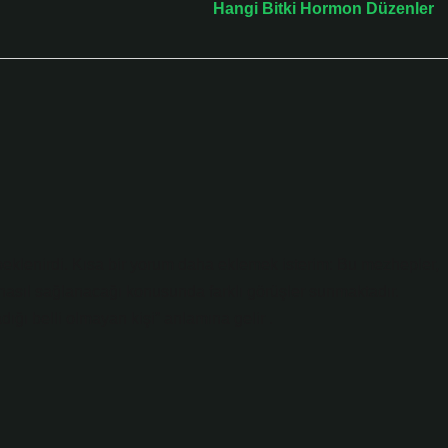
Hangi Bitki Hormon Düzenler
 beklenirdi. Kısa bir yorum daha eklemek isterim: Bu mezhepler,
nasıl sağlanacağı konusunda farklı görüşler sunmaktadır.
ığı belli olmayan kişi” anlamına gelir .