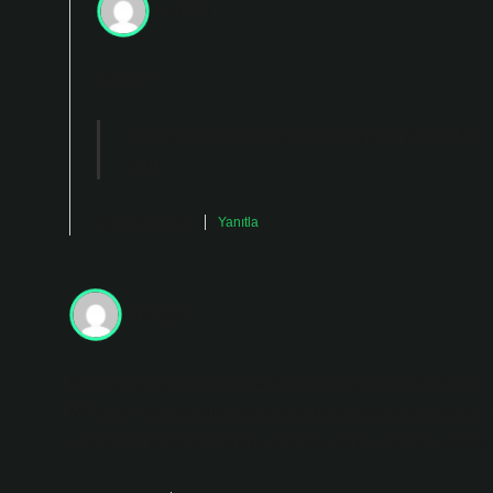
admin
Seher!
Görüşleriniz, çalışmanın
ilerleyişini
yönlendirme
oldu.
Ağustos 9, 2025
Yanıtla
Rüzgar
Konuya giriş sempatik, sadece birkaç teknik ifade faz
Mefkûd , kaybolmuş, hayatta olup olmadığı bilinmeyen ki
erkek için ortak bir hukuki statüyü ifade etse de, sosy