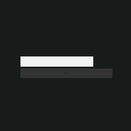
düşündüğünüz içerikleri,
backlinkpanelicomtr@gmail.com
adresine bildirmeniz halinde, ilgili içerikler yasal süre
içerisinde sitemizden kaldırılacaktır.
Arama
Son yorumlar