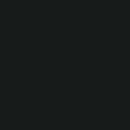
nız için
minnettarım
.
krar etmiş. Benim yaklaşımım kısa bir başlıkla şöyle: Mefkûd ,
an”, “yok” anlamlarına gelir. Hukuk alanında ise mefkûd,
duğu bilinemeyen, kayıp kimse, gâip” anlamında kullanılır.