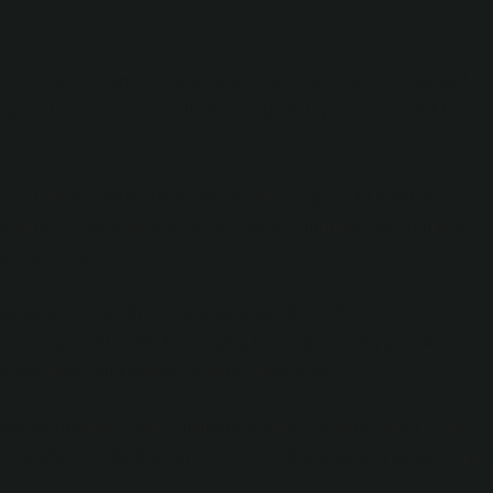
 kelime olan mefkud, “meydana gelmiş” anlamına gelir. Mefkud,
in kullanılan bir terimdir. İslam hukuku, yalnızca mefkudi
ların tümünün oluşmuş olması anlamına gelir. Bu koşullar
bilgilendirilmesi veya ödeme yapma gibi durumlar da bulunabilir.
ına izin verir.
ak kullanılır. Bu durum, taraflar arasındaki sözleşmenin
lması gibi durumlarda ortaya çıkar. Diğer bir deyişle, bütün
ne getirmesi durumunda mefkud ortaya çıkar.
larda kullanılır. İslam hukuku alanında, mefkud olarak bilinen
r taraftan, mefkud, kanunların belirlediği olayların sonuçlarının