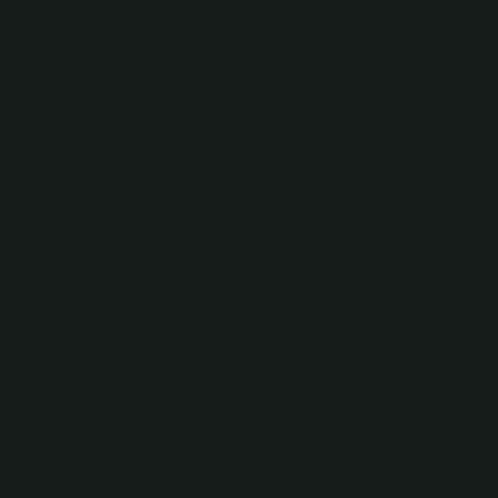
me yardımcı oldu ve yazının
gelişiminde
büyük bir
payınız
la duruyor. Bu konuyu düşününce aklıma gelen küçük bir ek var:
şi anlamına gelen bir fıkıh terimidir. Mefkûd terimi kadın ve
al gerçeklik olarak daha çok erkekler açısından söz konusu olur.