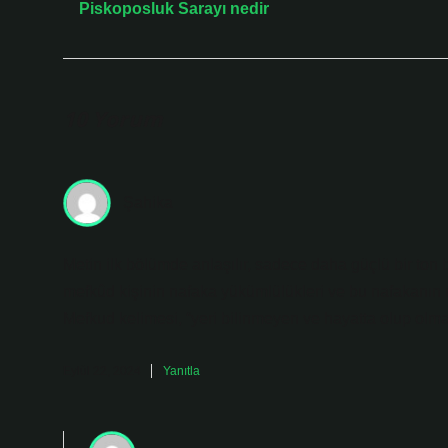
Piskoposluk Sarayı nedir
10 Yorum
Şahika
Metin ilk bölümde anlaşılır, sadece daha güçlü bir ton
mefkûd kişinin nafaka yükümlülükleri ve bu nafakanın 
Mefkud kelimesi, “yeri bilinmeyen ve hayatta olup olmad
Eylül 22, 2024
Yanıtla