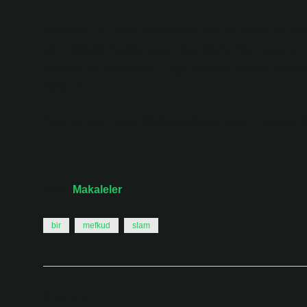
Mefkud terimi, İslam hukukunda özellikle önemlidir. İ
verir. Mefkud, taraflar arasındaki sözleşmenin kuralla
durumlarda ortaya çıkar. Diğer taraftan, mefkud, kanun
kullanılır.
Anahtar Kelimeler:
Mefkud, Mefkure, İslam Hukuku, S
Tarih:
Makaleler
bir
mefkud
slam
Önceki Yazı