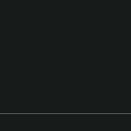
slam hukuku, mefkud olayların sonuçlarının uygulanmasına izin
rının tümünün yerine getirilmesi veya ödeme yapılması gibi
ların belirlediği olayların sonuçlarının uygulanmasında da
özleşme, Kanunlar.
Sonraki Yaz