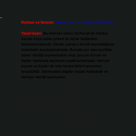
Reklam ve İletişim:
Skype: live:.cid.575569c608265c69
Yasal Uyarı:
Bu internet sitesi, herhangi bir marka,
kurum veya şahıs şirketi ile hiçbir bağlantısı
bulunmamaktadır. Sitede yalnızca kendi hazırladığımız
makaleler paylaşılmaktadır. Burada yer alan içerikler
haber niteliği taşımamakta olup, gerçek kurum ve
kişiler hakkında paylaşım yapılmamaktadır. Gerçek
kurum ve kişiler ile isim benzerlikleri tamamen
tesadüfidir. Sitemizdeki bilgiler taslak halindedir ve
tavsiye niteliği taşımazlar.
Sitemiz, 5651 Sayılı Kanun gereğince Bilgi Teknolojileri
ve İletişim Kurumu (BTK) tarafından onaylanmış bir Yer
Sağlayıcı olarak hizmet vermektedir. Bu nedenle, sitedeki
içerikleri proaktif olarak denetleme veya araştırma
yükümlülüğümüz bulunmamaktadır. Ancak, üyelerimiz
yazdıkları içeriklerin sorumluluğunu taşımakta olup, siteye
üye olarak bu sorumluluğu kabul etmiş sayılırlar.
Hukuka ve yasal düzenlemelere aykırı olduğunu