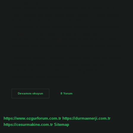
çekirdeği, yoğurt ve kefir, badem, incir, avokado, muz ve
bitter çikolata (%80) önemli magnezyum kaynaklarıdır. 2-
Yeşil, bitkisel kaynaklı besinlerden zengin, lif oranı yüksek
bir diyet böbrek üstü bezlerini destekler, enerji ve vücut
fonksiyonlarını artırır. Kadınlarda hormon bozukluğuna ne
iyi gelir? Düzenli beslenmek, egzersiz yapmak, normal
vücut kitle indeksine ulaşmak, sağlıklı bir cinselliğe sahip
olmak ve tıbbi gözetim altında stresi kontrol etmek östrojen
hormonunu düzenlemeye yardımcı olur. Hormon
replasman tedavisi, menopoz dönemindeki kişilerde düşük
östrojen seviyeleri için yaygın olarak kullanılan bir
tedavidir. Hormon bozukluğuna ne iyi gelir? Östrojen ve
progesteron içeren ilaçlar tercih…
Hangi
Devamını okuyun
8 Yorum
Bitki
Hormon
Düzenler
https://www.ozgurforum.com.tr
https://durmaenerji.com.tr
https://cesurmakine.com.tr
Sitemap