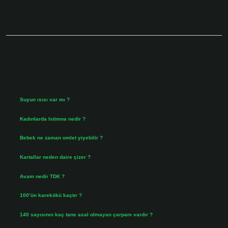
Sidebar
Son Yazılar
Suyun ısısı var mı ?
Ağustos 8, 2026
Kadınlarda Istimna nedir ?
Ağustos 7, 2026
Bebek ne zaman omlet yiyebilir ?
Ağustos 6, 2026
Kartallar neden daire çizer ?
Ağustos 5, 2026
Avam nedir TDK ?
Ağustos 4, 2026
100’ün karekökü kaçtır ?
Ağustos 3, 2026
140 sayısının kaç tane asal olmayan çarpanı vardır ?
Ağustos 3, 2026