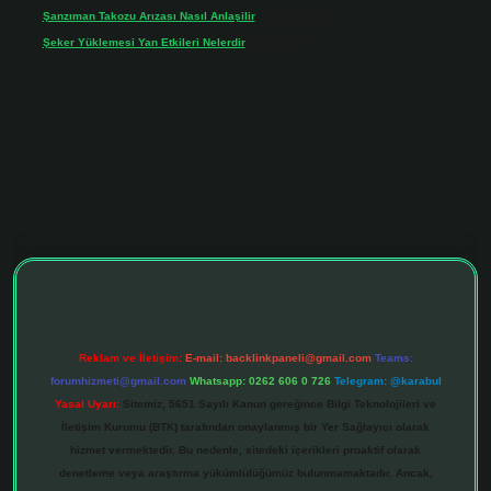
Şanzıman Takozu Arızası Nasıl Anlaşilir
için
Rüveyda
Şeker Yüklemesi Yan Etkileri Nelerdir
için
admin
ltonbet giriş adresi
tulipbett.net
Reklam ve İletişim:
E-mail:
backlinkpaneli@gmail.com
Teams:
forumhizmeti@gmail.com
Whatsapp: 0262 606 0 726
Telegram: @karabul
Yasal Uyarı:
Sitemiz, 5651 Sayılı Kanun gereğince Bilgi Teknolojileri ve
İletişim Kurumu (BTK) tarafından onaylanmış bir Yer Sağlayıcı olarak
hizmet vermektedir. Bu nedenle, sitedeki içerikleri proaktif olarak
denetleme veya araştırma yükümlülüğümüz bulunmamaktadır. Ancak,