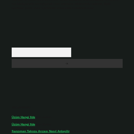
backlinkpanelicomtr@gmail.com
adresine bildirmeniz halinde, ilgili
içerikler yasal süre içerisinde sitemizden kaldırılacaktır.
Arama
Son yorumlar
Üzüm Hangi Ilde
için
admin
Üzüm Hangi Ilde
için
Rabia
Şanzıman Takozu Arızası Nasıl Anlaşilir
için
admin